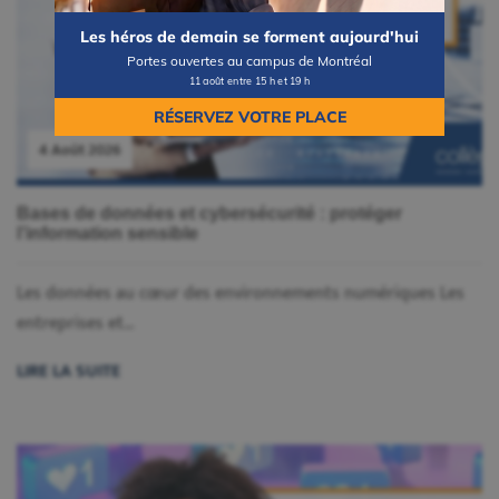
Les héros de demain se forment aujourd'hui
Portes ouvertes au campus de Montréal
11 août entre 15 h et 19 h
RÉSERVEZ VOTRE PLACE
4 Août 2026
Bases de données et cybersécurité : protéger
l’information sensible
Les données au cœur des environnements numériques Les
entreprises et...
LIRE LA SUITE