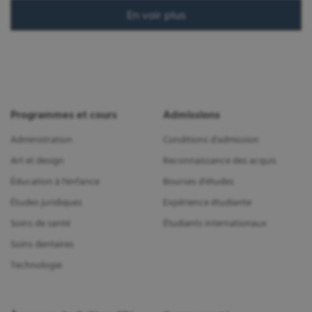
En voir plus
Programmes et cours
Admissions
Administration
Conditions d'admission
Art et design
Reconnaissance des acquis
Éducation à l'enfance
Bourses d'études
Études juridiques
Expérience étudiante
Soins de santé
Étudiants internationaux
Soins dentaires
Technologie