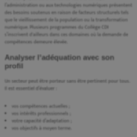
l’administration ou aux technologies numériques présentent
des besoins soutenus en raison de facteurs structurels tels
que le vieillissement de la population ou la transformation
numérique. Plusieurs programmes du Collège CDI
s’inscrivent d'ailleurs dans ces domaines où la demande de
compétences demeure élevée.
Analyser l’adéquation avec son
profil
Un secteur peut être porteur sans être pertinent pour tous.
Il est essentiel d’évaluer :
vos compétences actuelles ;
vos intérêts professionnels ;
votre capacité d’adaptation ;
vos objectifs à moyen terme.