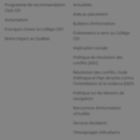
Programme de recommandation
Actualités
Club CDI
Aide au placement
Autorisation
Bulletins d'information
Pourquoi choisir le Collège CDI?
Événements à venir au Collège
Notre impact au Québec
CDI
Implication sociale
Politique de résolution des
conflits (AEC)
Résolution des conflits, Code
d’éthique et Plan de lutte contre
l’intimidation et la violence (DEP)
Politique sur les témoins de
navigation
Rencontres d'information
virtuelles
Services étudiants
Témoignages d'étudiants