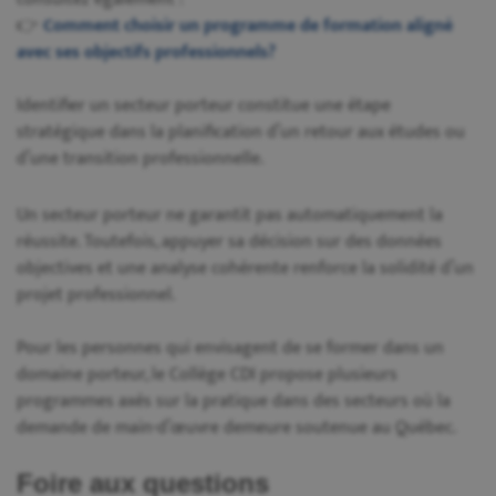
👉
Comment choisir un programme de formation aligné
avec ses objectifs professionnels?
Identifier un secteur porteur constitue une étape
stratégique dans la planification d’un retour aux études ou
d’une transition professionnelle.
Un secteur porteur ne garantit pas automatiquement la
réussite. Toutefois, appuyer sa décision sur des données
objectives et une analyse cohérente renforce la solidité d’un
projet professionnel.
Pour les personnes qui envisagent de se former dans un
domaine porteur, le Collège CDI propose plusieurs
programmes axés sur la pratique dans des secteurs où la
demande de main-d’œuvre demeure soutenue au Québec.
Foire aux questions