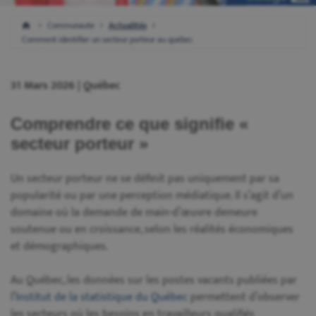
Communaute
Actualités
Comment identifier un secteur porteur au quebec
31 Mars 2026 | Québec
Comprendre ce que signifie «
secteur porteur »
Un secteur porteur ne se définit pas uniquement par sa
popularité ou par une perception médiatique. Il s’agit d’un
domaine où la demande de main-d’œuvre demeure
soutenue ou en croissance, selon les réalités économiques
et démographiques.
Au Québec, les données sur les postes vacants publiées par
l’
Institut de la statistique du Québec
permettent d’observer
les secteurs où les besoins en travailleurs qualifiés