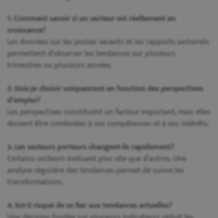
1. Comment savoir si un secteur est réellement en
croissance?
Les données sur les postes vacants et les rapports sectoriels
permettent d’observer les tendances sur plusieurs
trimestres ou plusieurs années.
2. Dois-je choisir uniquement en fonction des perspectives
d’emploi?
Les perspectives constituent un facteur important, mais elles
doivent être combinées à vos compétences et à vos intérêts.
3. Les secteurs porteurs changent-ils rapidement?
Certains secteurs évoluent plus vite que d’autres. Une
analyse régulière des tendances permet de suivre les
transformations.
4. Est-il risqué de se fier aux tendances actuelles?
Une décision fondée sur plusieurs indicateurs réduit les