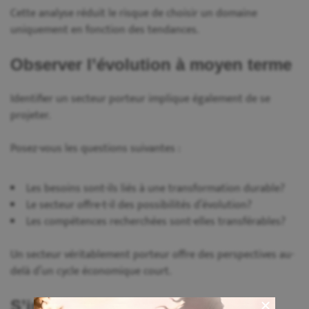
Cette analyse réduit le risque de choisir un domaine
uniquement en fonction des tendances.
Observer l’évolution à moyen terme
Identifier un secteur porteur implique également de se
projeter.
Posez-vous les questions suivantes :
Les besoins sont-ils liés à une transformation durable?
Le secteur offre-t-il des possibilités d’évolution?
Les compétences recherchées sont-elles transférables?
Un secteur véritablement porteur offre des perspectives au-
delà d’un cycle économique court.
S’informer auprès de sources