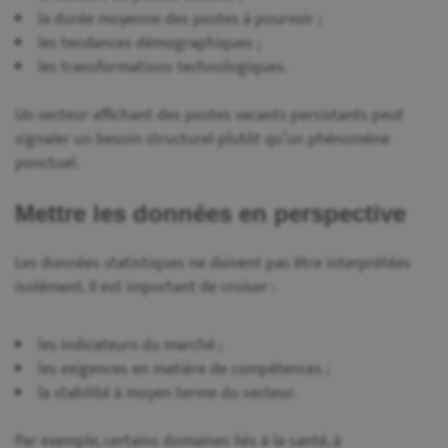
la durée moyenne des postes à pourvoir ;
les tendances démographiques ;
les transformations technologiques.
Un secteur affichant des postes vacants persistants peut
signaler un besoin structurel plutôt qu’un phénomène
ponctuel.
Mettre les données en perspective
Les données statistiques ne doivent pas être interprétées
isolément. Il est important de croiser :
les indicateurs du marché ;
les exigences en matière de compétences ;
la stabilité à moyen terme du secteur.
Par exemple, certains domaines liés à la santé, à