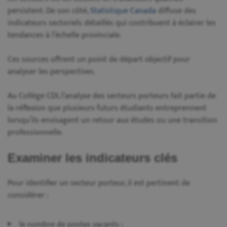
persistent. De son côté,
Statistique Canada
diffuse des
indicateurs sectoriels détaillés qui contribuent à éclairer les
tendances à l’échelle provinciale.
Ces sources offrent un point de départ objectif pour
analyser les perspectives.
Au Collège CDI, l’analyse des secteurs porteurs fait partie de
la réflexion que plusieurs futurs étudiants entreprennent
lorsqu’ils envisagent un retour aux études ou une transition
professionnelle.
Examiner les indicateurs clés
Pour identifier un secteur porteur, il est pertinent de
considérer :
le nombre de postes vacants ;