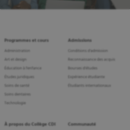
Programmes et cours
Admissions
Administration
Conditions d'admission
Art et design
Reconnaissance des acquis
Éducation à l'enfance
Bourses d'études
Études juridiques
Expérience étudiante
Soins de santé
Étudiants internationaux
Soins dentaires
Technologie
À propos du Collège CDI
Communauté