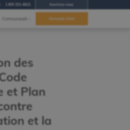
h
1 800 251-6621
Inscrivez-vous
Communauté
Demande d'info
on des
, Code
e et Plan
 contre
ation et la