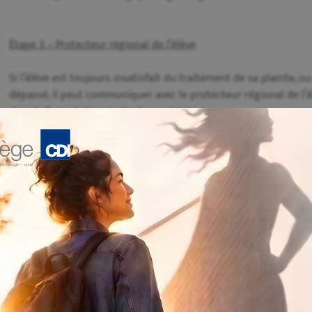
Étape 3 – Protecteur régional de l’élève
Si l’élève est toujours insatisfait du traitement de sa plainte, ou
dépassé, il peut communiquer avec le protecteur régional de l’élè
dans la formulation écrite de sa plainte.
L’élève peut choisir le mode de communication qui lui convient 
Formulaire de plainte Web :
https://pne.gouv.qc.ca/Anonym
d4e3f80c0fcf/portal#/portal-request-form/88a1a595-0e6a-42f6-
Téléphone ou texto:
1 833 420-5233
Courriel :
plaintespne@pne.gouv.qc.ca
Le protecteur régional de l’élève dispose de 20 jours ouvrables
conclusions. S’il juge la plainte fondée, il pourra formuler de
scolaire, à la commission scolaire ou à l’établissement d’enseig