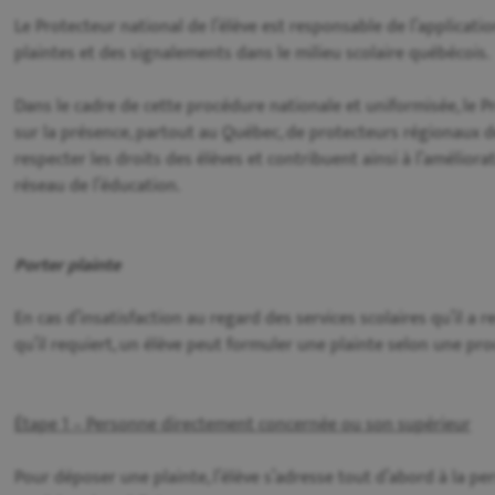
Le Protecteur national de l’élève est responsable de l’applicat
plaintes et des signalements dans le milieu scolaire québécois.
Dans le cadre de cette procédure nationale et uniformisée, le P
sur la présence, partout au Québec, de protecteurs régionaux de l
respecter les droits des élèves et contribuent ainsi à l’améliora
réseau de l’éducation.
Porter plainte
En cas d’insatisfaction au regard des services scolaires qu’il a reç
qu’il requiert, un élève peut formuler une plainte selon une pr
Étape 1 – Personne directement concernée ou son supérieur
Pour déposer une plainte, l’élève s’adresse tout d’abord à la 