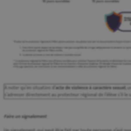
À noter qu’en situation d’
acte de violence à caractère sexuel
, 
s’adresser directement au protecteur régional de l’élève s’il le 
Faire un signalement
Un signalement, qui peut être fait par toute personne, n’est pos