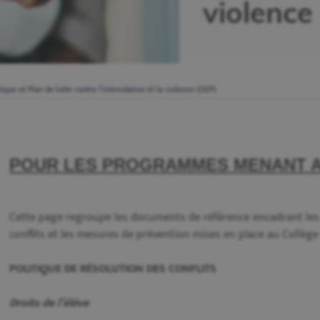
violence
hique et Plan de lutte contre l’intimidation et la violence (DEP)
POUR LES PROGRAMMES MENANT A
Cette page regroupe les documents de référence encadrant les
conflits et les mesures de prévention mises en place au Collège
POLITIQUE DE RÉSOLUTION DES CONFLITS
Droits de l’élève