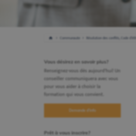
Communaute
Résolution des conflits, Code d’ét
Vous désirez en savoir plus?
Renseignez-vous dès aujourd'hui! Un
conseiller communiquera avec vous
pour vous aider à choisir la
formation qui vous convient.
Demande d'info
Prêt à vous inscrire?