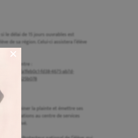
 si le délai de 15 jours ouvrables est
ve de sa région. Celui-ci assistera l’élève
le mieux entre :
ous/Index/a1feb0c1-fd38-4675-ab7d-
93f5-1a7c1525b078
 pour examiner la plainte et émettre ses
s recommandations au centre de services
nement privé.