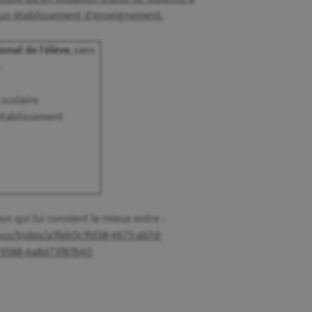
 un établissement d'enseignement.
onal de l'élève
, sans
:
scolaire
établissement
 qui lui convient le mieux entre :
us/Index/a1feb0c1fd38-4675-ab7d-
-9588-4a8d73f87640