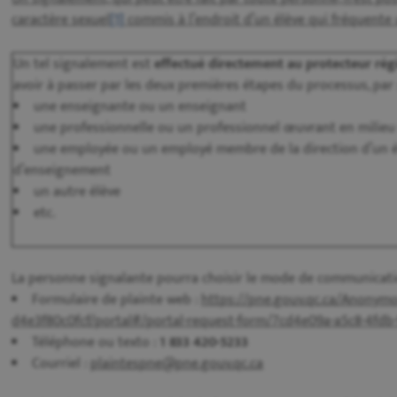
caractère sexuel
[1]
commis à l’endroit d’un élève qui fréquente
Un tel signalement est
effectué directement au protecteur régi
avoir à passer par les deux premières étapes du processus, par 
une enseignante ou un enseignant
une professionnelle ou un professionnel œuvrant en milieu 
une employée ou un employé membre de la direction d’un 
d’enseignement
un autre élève
etc.
La personne signalante pourra choisir le mode de communication
Formulaire de plainte web :
https://pne.gouv.qc.ca/Anonymo
d4e3f80c0fcf/portal#/portal-request-form/7cd4e09a-a5c8-4fdb
Téléphone ou texto :
1 833 420-5233
Courriel :
plaintespne@pne.gouv.qc.ca