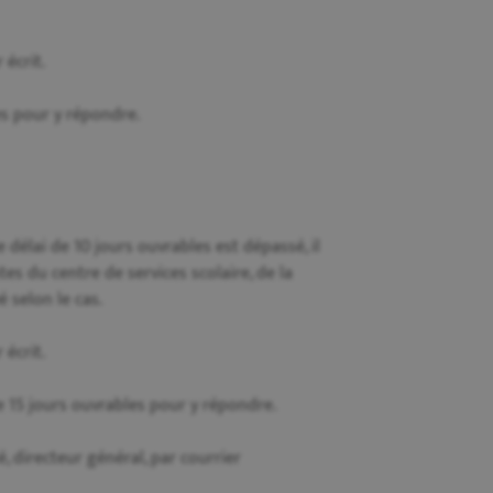
 écrit.
es pour y répondre.
e délai de 10 jours ouvrables est dépassé, il
es du centre de services scolaire, de la
 selon le cas.
 écrit.
e 15 jours ouvrables pour y répondre.
é, directeur général, par courrier