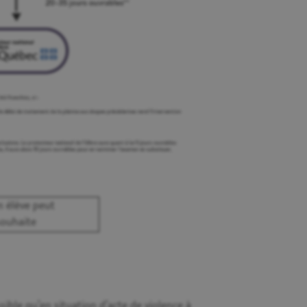
un élève peut
souhaite
sible qu’en situation d’acte de violence à