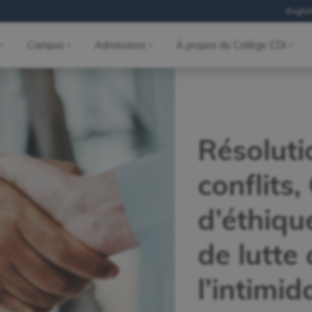
Englis
Campus
Admissions
À propos du Collège CDI
Résoluti
conflits
d’éthiqu
de lutte
l’intimid