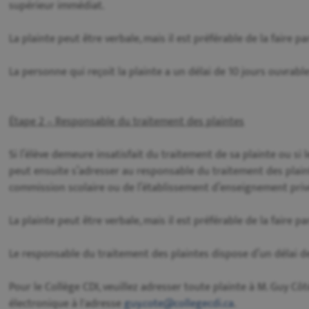
supérieur immédiat.
La plainte peut être verbale, mais il est préférable de la faire par
La personne qui reçoit la plainte a un délai de 10 jours ouvrabl
Étape 2 – Responsable du traitement des plaintes
Si l’élève demeure insatisfait du traitement de sa plainte ou si l
peut ensuite s’adresser au responsable du traitement des plaint
commission scolaire ou de l’établissement d’enseignement privé
La plainte peut être verbale, mais il est préférable de la faire par
Le responsable du traitement des plaintes dispose d’un délai d
Pour le Collège CDI, veuillez adresser toute plainte à M. Guy Côt
électronique à l'adresse
guy.cote@collegecdi.ca
.