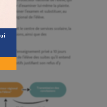
es par le Protecteur national de l’élève, qui
our décider d’examiner lui-même la plainte.
our en terminer l’examen et substituer, au
tecteur régional de l’élève.
ignante et le centre de services scolaire, la
s conclusions, ainsi que des
ui
lissement d’enseignement privé a 10 jours
 régional de l’élève des suites qu’il entend
t, les motifs justifiant son refus d’y