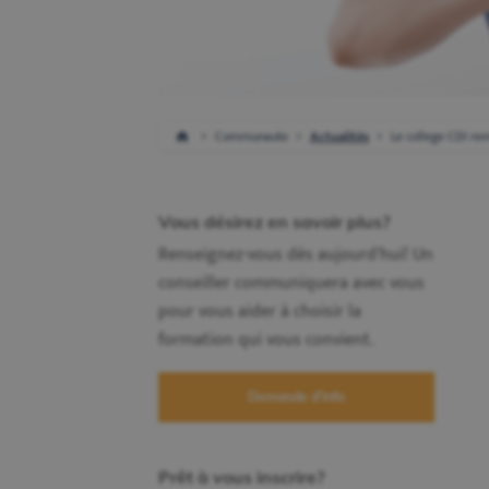
Communaute
Actualités
Le college CDI re
Vous désirez en savoir plus?
Renseignez-vous dès aujourd'hui! Un
conseiller communiquera avec vous
pour vous aider à choisir la
formation qui vous convient.
Demande d'info
Prêt à vous inscrire?