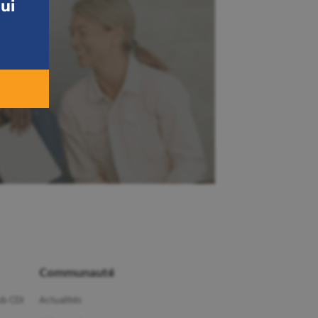
ui
Communauté
b CDI
Actualités