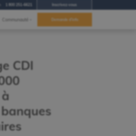
h
1 800 251-6621
Inscrivez-vous
Communauté
Demande d'info
ge CDI
 000
 à
s banques
ires