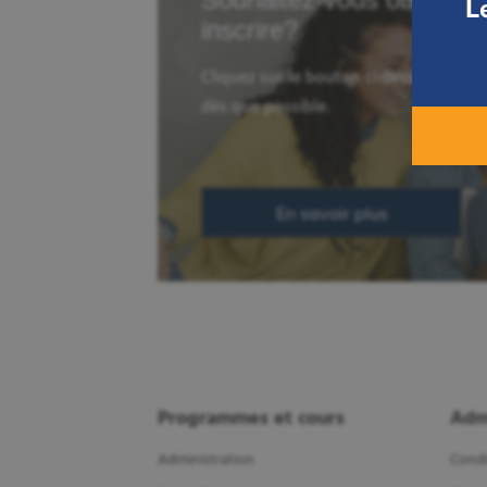
L
inscrire?
Cliquez sur le bouton ci-dessous et u
dès que possible.
En savoir plus
Programmes et cours
Adm
Administration
Condi