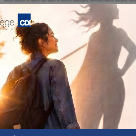
vous aussi à faire un don à votre banque alimentaire locale, voic
consommation qui sont le plus en demande :
• Pâtes et sauces pour pâtes
• Produits en conserve (haricots, soupes, viandes, fruits et légu
• Céréales à grains entiers
• Aliments pour bébés et préparations pour nourrissons
• Papier hygiénique et couches
• Produits d'hygiène personnelle
Des dons en espèces sont également nécessaires pour permettr
de leur pouvoir d'achat pour acheter en gros et pour se procure
Visitez
Banques alimentaires Canada
pour en savoir plus.
lus d'information ou vous