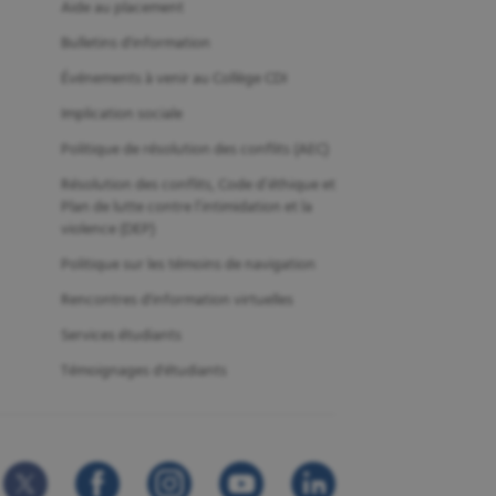
Aide au placement
Bulletins d'information
Événements à venir au Collège CDI
Implication sociale
Politique de résolution des conflits (AEC)
Résolution des conflits, Code d’éthique et
Plan de lutte contre l’intimidation et la
violence (DEP)
Politique sur les témoins de navigation
Rencontres d'information virtuelles
Services étudiants
Témoignages d'étudiants