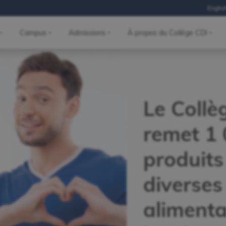
Englis
Campus
Admissions
À propos du Collège CDI
Le Collè
remet 1
produits
diverse
alimenta