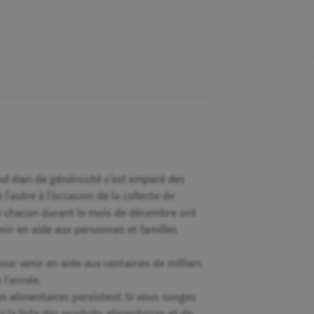
nd élan de générosité s’est emparé des
’autre à l’occasion de la collecte de
 de chacun durant le mois de décembre ont
nir en aide aux personnes et familles
ur venir en aide aux centaines de milliers
 l'année.
s alimentaires persistent. Si vous songez