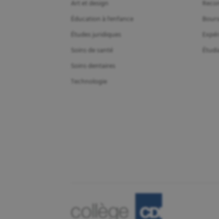
Art et design
Recon
Éducation à l'enfance
Bours
Études juridiques
Expér
Soins de santé
Étudi
Soins dentaires
Technologie