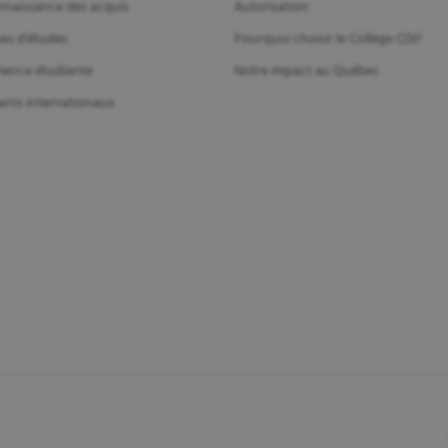
naissance des acquis
Autorisation
es d'études
Pourquoi choisir le Collège CDI?
ience étudiante
Notre impact au Québec
ants internationaux