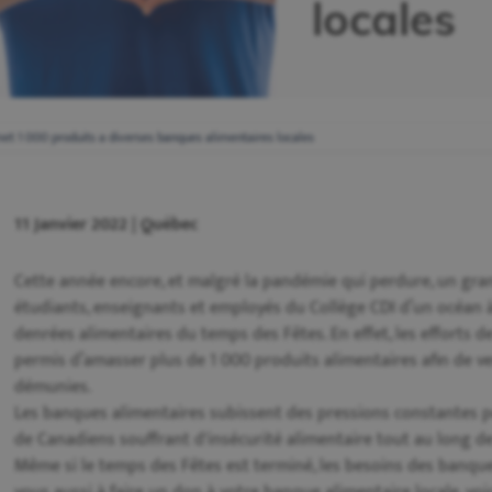
locales
met 1 000 produits a diverses banques alimentaires locales
11 Janvier 2022 | Québec
Cette année encore, et malgré la pandémie qui perdure, un gra
étudiants, enseignants et employés du Collège CDI d’un océan à l
denrées alimentaires du temps des Fêtes. En effet, les efforts
permis d’amasser plus de 1 000 produits alimentaires afin de ve
démunies.
Les banques alimentaires subissent des pressions constantes po
de Canadiens souffrant d'insécurité alimentaire tout au long de
Même si le temps des Fêtes est terminé, les besoins des banque