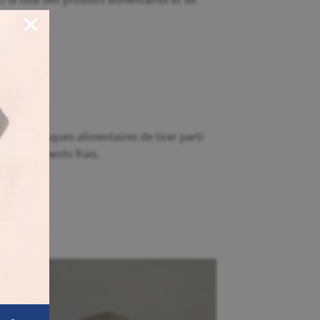
i la liste des produits alimentaires et de
mes)
e aux banques alimentaires de tirer parti
r des aliments frais.