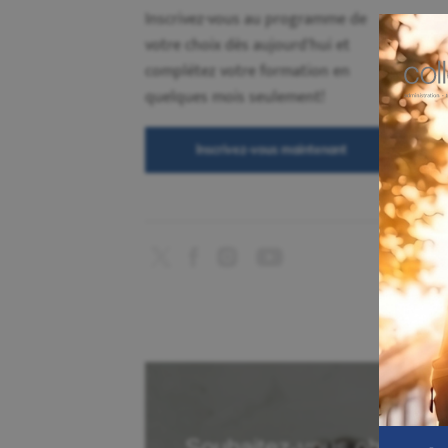
Inscrivez-vous au programme de
votre choix dès aujourd'hui et
complétez votre formation en
quelques mois seulement!
Inscrivez-vous maintenant
Souhaitez-vous obtenir p