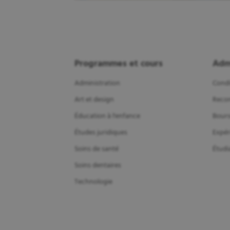
Programmes et cours
Adm
Administration
Condi
Art et design
Recon
Éducation à l'enfance
Bours
Études juridiques
Expér
Soins de santé
Étudi
Soins dentaires
Technologie