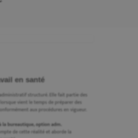
vail en santé
dministratif structuré. Elle fait partie des
lorsque vient le temps de préparer des
, conformément aux procédures en vigueur.
à la bureautique, option adm.
ompte de cette réalité et aborde la