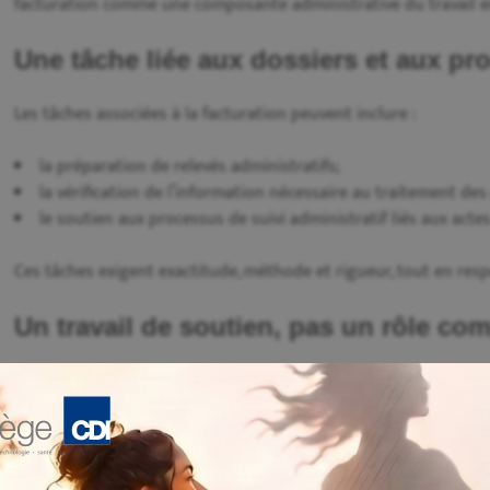
facturation comme une composante administrative du travail e
Une tâche liée aux dossiers et aux pr
Les tâches associées à la facturation peuvent inclure :
la préparation de relevés administratifs;
la vérification de l’information nécessaire au traitement de
le soutien aux processus de suivi administratif liés aux acte
Ces tâches exigent exactitude, méthode et rigueur, tout en resp
Un travail de soutien, pas un rôle co
En milieu médical, la facturation s’effectue conformément à des
bureautique médicale, il s’agit d’un soutien administratif qui s
liées à la gestion des dossiers et des communications.
Une responsabilité utile au fonctionn