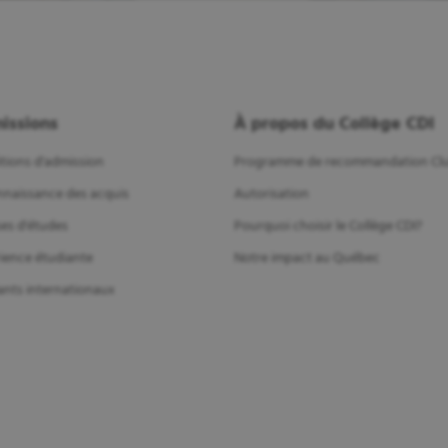
issions
À propos du Collège CDI
tions d'admission
Programme de recommandation Clu
naissance des acquis
Autorisation
es d'études
Pourquoi choisir le Collège CDI?
ience étudiante
Notre impact au Québec
ants internationaux