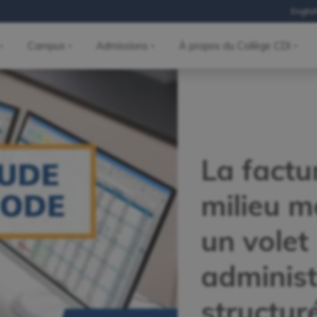
Englis
Campus
Admissions
À propos du Collège CDI
La factu
milieu m
un volet
administ
structur