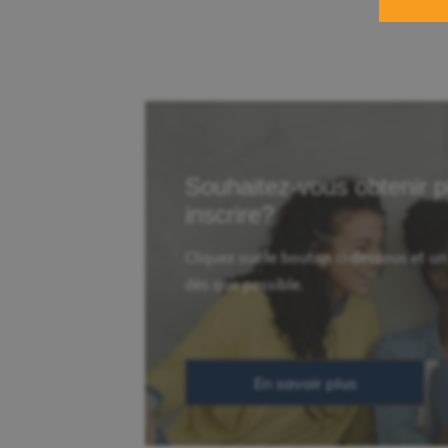
Souhaitez-vous obtenir p
inscrire?
Cliquez sur le bouton ci-dessous et u
dès que possible.
En savoir plus