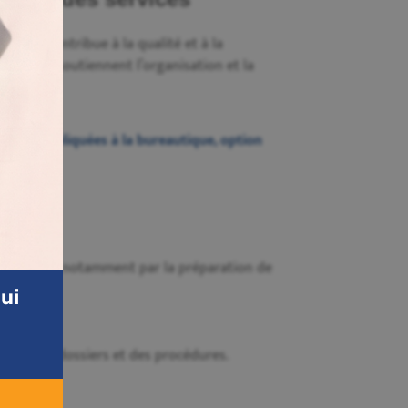
dicaux contribue à la qualité et à la
âches qui soutiennent l’organisation et la
logies appliquées à la bureautique, option
ormation?
u travail, notamment par la préparation de
ui
estion des dossiers et des procédures.