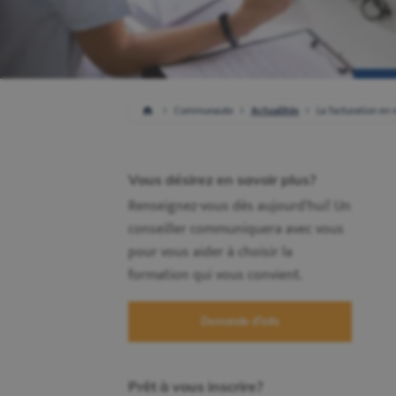
Communaute
Actualités
La facturation en 
Vous désirez en savoir plus?
Renseignez-vous dès aujourd'hui! Un
conseiller communiquera avec vous
pour vous aider à choisir la
formation qui vous convient.
Demande d'info
Prêt à vous inscrire?