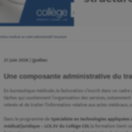
milieu medical un volet administratif structure
21 Juin 2026 | Québec
Une composante administrative du tra
En bureautique médicale, la facturation s’inscrit dans un cadre a
tâches qui soutiennent l’organisation des services, notamment 
relevés et de traiter l’information relative aux actes médicaux
Dans le programme de
Spécialiste en technologies appliquées 
médical/juridique – LCE.3V du Collège CDI
, la formation tient c