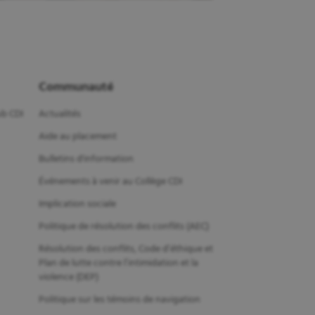
Communauté
b CDI
Actualités
Aide au placement
Bulletins d'information
Événements à venir au Collège CDI
Implication sociale
Politique de résolution des conflits (AEC)
Résolution des conflits, Code d’éthique et
Plan de lutte contre l’intimidation et la
violence (DEP)
Politique sur les témoins de navigation