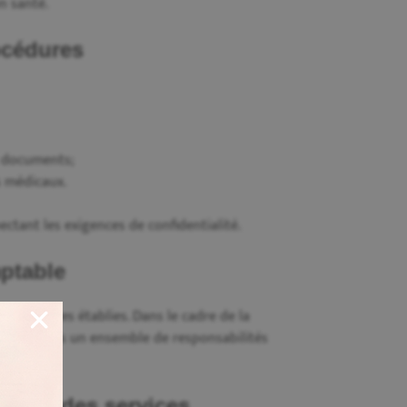
n santé.
océdures
s documents;
s médicaux.
ectant les exigences de confidentialité.
mptable
 procédures établies. Dans le cadre de la
’inscrit dans un ensemble de responsabilités
ement des services