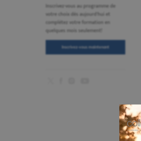
Inscrivez-vous au programme de
votre choix dès aujourd'hui et
complétez votre formation en
quelques mois seulement!
Inscrivez-vous maintenant