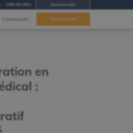
h
1 800 251-6621
Inscrivez-vous
Communauté
Demande d'info
ration en
édical :
ratif
é