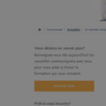
Communaute
Actualités
Un nouveau campu
Vous désirez en savoir plus?
Renseignez-vous dès aujourd'hui! Un
conseiller communiquera avec vous
pour vous aider à choisir la
formation qui vous convient.
Demande d'info
Prêt à vous inscrire?