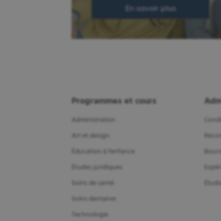
En savoir plus
Programmes et cours
Adm
Administration
Condi
Art et design
Recon
Éducation à l'enfance
Bours
Études juridiques
Expér
Soins de santé
Étudi
Soins dentaires
Technologie