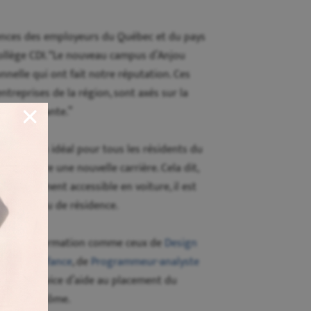
gences des employeurs du Québec et du pays
 Collège CDI. “Le nouveau campus d’Anjou
nelle qui ont fait notre réputation. Ces
reprises de la région, sont axés sur la
enrichissante.”
de formation idéal pour tous les résidents du
treprendre une nouvelle carrière. Cela dit,
t facilement accessible en voiture, il est
e leur lieu de résidence.
ammes de formation comme ceux de
Design
ion à l’enfance
, de
Programmeur-analyste
ent du Service d’aide au placement du
u leur diplôme.