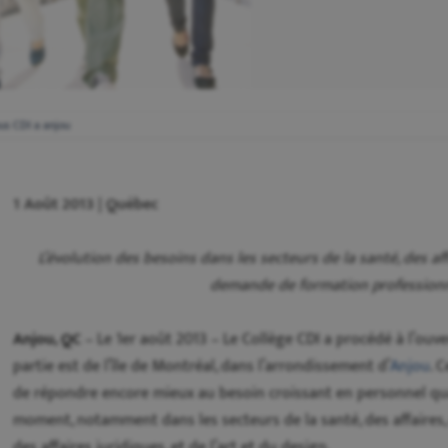
s CDI a anjou
1 Août 2013 | Québec
L’évolution des besoins dans les secteurs de la santé, des aff
demande de formation profession
Anjou, QC
– Le 1er août 2013 – Le Collège CDI a procédé à l’ou
partie est de l’île de Montréal, dans l’arrondissement d’
Anjou
. 
de répondre encore mieux au besoin croissant en personnel qual
moment, notamment dans les secteurs de la santé, des affaires, d
des affaires juridiques, et de l’art et du design.