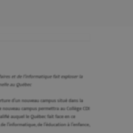
aires et de l’informatique fait exploser la
nelle au Québec
verture d’un nouveau campus situé dans la
Ce nouveau campus permettra au Collège CDI
ifié auquel le Québec fait face en ce
e l’informatique, de l’éducation à l’enfance,