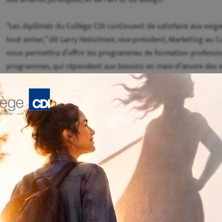
“Les diplômés du Collège CDI continuent de satisfaire aux exi
tout entier,” dit Larry Heinzlmeir, vice-président, Marketing au
nous permettra d’offrir les programmes de formation profession
programmes, qui répondent aux besoins en main-d’œuvre des ent
pratique et permettent aux étudiants de démarrer une carrière 
Situé sur le boulevard des Galeries d’Anjou, il s’agit d’un lieu 
quartier qui souhaitent parfaire leur formation dans le but d’en
comme le secteur est bien desservi par le transport en commun e
aisé pour tous les étudiants de se rendre au campus, peu import
Le campus propose aux étudiants un vaste éventail de progr
Web
, de
Gestion financière informatisée
, de
Techniques d’éducat
orienté Internet
et plus encore. Les étudiants profitent égalem
Collège CDI pendant la durée de leurs études et après avoir reç