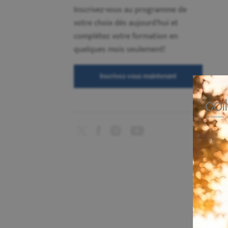
Inscrivez-vous au programme de
votre choix dès aujourd'hui et
complétez votre formation en
quelques mois seulement!
Inscrivez-vous maintenant