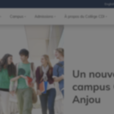
Englis
Campus
Admissions
À propos du Collège CDI
Un nouv
campus 
Anjou