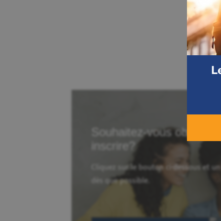
L
Souhaitez-vous obtenir p
inscrire?
Cliquez sur le bouton ci-dessous et u
dès que possible.