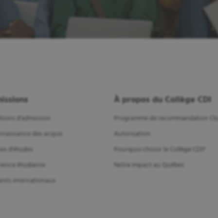
issions
À propos du Collège CDI
tions d'admission
Programme de recommandation Clu
naissance des acquis
Autorisation
es d'études
Pourquoi choisir le Collège CDI?
ience étudiante
Notre impact au Québec
ants internationaux