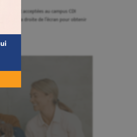
ésentement acceptées au campus CDI
re
situé à la droite de l’écran pour obtenir
ui