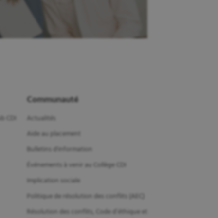
Communauté
b CDI
Actualités
Aide au placement
Bulletins d'information
Événements à venir au Collège CDI
Implication sociale
Politique de résolution des conflits (AEC)
Résolution des conflits, Code d’éthique et