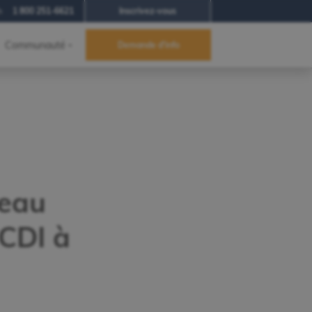
h
1 800 251-6621
Inscrivez-vous
Communauté
Demande d'info
eau
CDI à