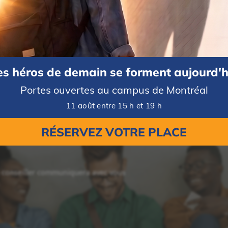
Les demandes d’admission pour tous les programmes sont pr
d’
Anjou
. Composez le 1 877 404-4353 ou
remplissez le formulai
plus de renseignements.
es héros de demain se forment aujourd'h
Portes ouvertes au campus de Montréal
11 août entre 15 h et 19 h
RÉSERVEZ VOTRE PLACE
lus d'information ou vous
n conseiller communiquera avec vous