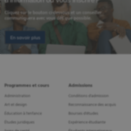
Cliquez sur le bouton ci-dessous et un conseiller
communiquera avec vous dès que possible.
En savoir plus
Programmes et cours
Admissions
Administration
Conditions d'admission
Art et design
Reconnaissance des acquis
Éducation à l'enfance
Bourses d'études
Études juridiques
Expérience étudiante
Soins de santé
Étudiants internationaux