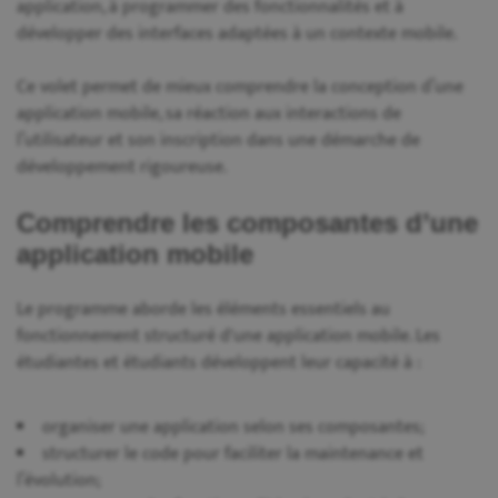
application, à programmer des fonctionnalités et à
développer des interfaces adaptées à un contexte mobile.
Ce volet permet de mieux comprendre la conception d’une
application mobile, sa réaction aux interactions de
l’utilisateur et son inscription dans une démarche de
développement rigoureuse.
Comprendre les composantes d’une
application mobile
Le programme aborde les éléments essentiels au
fonctionnement structuré d'une application mobile. Les
étudiantes et étudiants développent leur capacité à :
organiser une application selon ses composantes;
structurer le code pour faciliter la maintenance et
l’évolution;