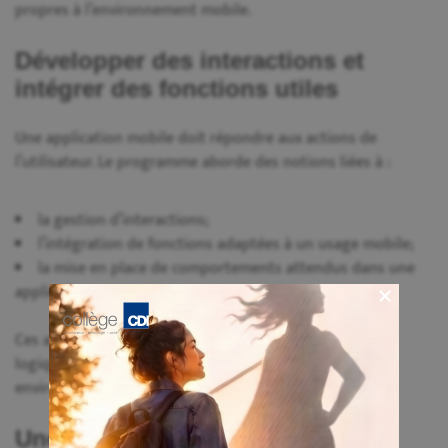
propres à l’environnement mobile.
Développer des interactions et
intégrer des fonctions utiles
Une application mobile doit répondre aux actions de
l’utilisateur. Le programme aborde des notions liées à :
la gestion d’interactions;
l’intégration de fonctions adaptées à un usage mobile;
la mise en place de comportements attendus dans une
application.
Ces apprentissages renforcent la compréhension de la
logique applicative et de la programmation dans un
environnement mobile.
Une compétence qui soutient le