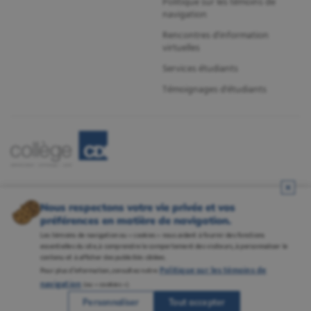
Politique sur les témoins de
navigation
Rencontres d'information
virtuelles
Services étudiants
Témoignages d'étudiants
Nous respectons votre vie privée et vos
préférences en matière de navigation.
Les témoins de navigation ou « cookies » nous aident à fournir des fonctions
essentielles du site, à comprendre le comportement des visiteurs, à personnaliser le
contenu et à afficher des publicités ciblées.
Politique sur les témoins de
Pour plus d’information, consultez notre
Mentions légales
•
Politique de confidentialité
•
Gestion des témoins
•
Carrières
navigation
(ou « cookies »).
Tous droits réservés ® Collège CDI, Inc.
Personnaliser
Tout accepter