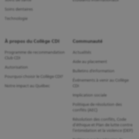
Soins dentaires
Technologie
À propos du Collège CDI
Communauté
Programme de recommandation
Actualités
Club CDI
Aide au placement
Autorisation
Bulletins d'information
Pourquoi choisir le Collège CDI?
Événements à venir au Collège
Notre impact au Québec
CDI
Implication sociale
Politique de résolution des
conflits (AEC)
Résolution des conflits, Code
d’éthique et Plan de lutte contre
l’intimidation et la violence (DEP)