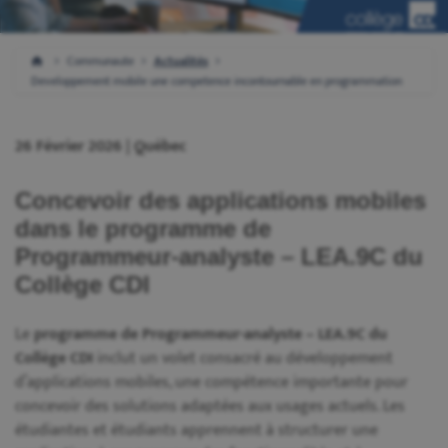
Communaute
Actualités
Developpement mobile une competence incontournable en programmation
26 Février 2026 | Québec
Concevoir des applications mobiles
dans le programme de
Programmeur-analyste – LEA.9C du
Collège CDI
Le
programme de Programmeur-analyste – LEA.9C du
Collège CDI
inclut un volet consacré au développement
d’applications mobiles, une compétence importante pour
concevoir des solutions adaptées aux usages actuels. Les
étudiantes et étudiants apprennent à structurer une