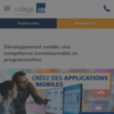
Inscrivez-vous
Demande d'info
Développement mobile: une
compétence incontournable en
programmation