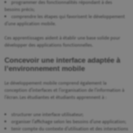
programmer des fonctionnalités répondant à des
besoins précis;
comprendre les étapes qui favorisent le développement
d’une application mobile.
Ces apprentissages aident à établir une base solide pour
développer des applications fonctionnelles.
Concevoir une interface adaptée à
l’environnement mobile
Le développement mobile comprend également la
conception d’interfaces et l’organisation de l’information à
l’écran. Les étudiantes et étudiants apprennent à :
structurer une interface utilisateur;
organiser l’affichage selon les besoins d’une application;
tenir compte du contexte d’utilisation et des interactions