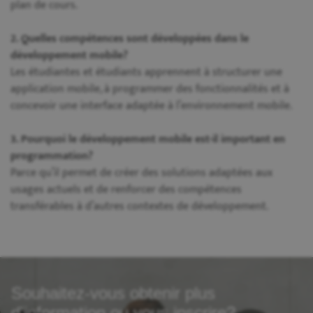
plan de cours.
2. Quelles compétences sont développées dans le
développement mobile?
Les étudiantes et étudiants apprennent à structurer une
application mobile, à programmer des fonctionnalités et à
concevoir une interface adaptée à l’environnement mobile.
3. Pourquoi le développement mobile est-il important en
programmation?
Parce qu’il permet de créer des solutions adaptées aux
usages actuels et de renforcer des compétences
transférables à d’autres contextes de développement.
Souhaitez-vous obtenir plus
d'information ou vous inscrire?