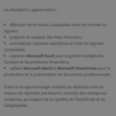
Les étudiants y apprennent à :
effectuer les écritures comptables selon les normes en
vigueur;
préparer et analyser des états financiers;
automatiser certaines opérations à l’aide de logiciels
comptables;
exploiter
Microsoft Excel
pour la gestion budgétaire,
l’analyse et les prévisions financières;
utiliser
Microsoft Word
et
Microsoft PowerPoint
pour la
production et la présentation de documents professionnels.
Grâce à cet apprentissage complet, les diplômés sont en
mesure de répondre aux besoins concrets des entreprises
modernes, qui exigent de la rapidité, de l’exactitude et de
l’adaptabilité.