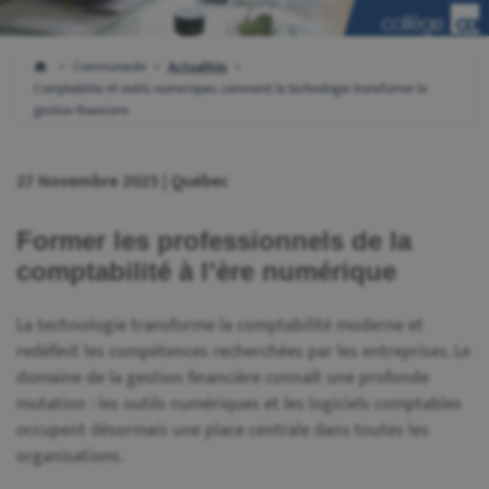
Communaute
Actualités
Comptabilite et outils numeriques comment la technologie transforme la
gestion financiere
27 Novembre 2025 | Québec
Former les professionnels de la
comptabilité à l’ère numérique
La technologie transforme la comptabilité moderne et
redéfinit les compétences recherchées par les entreprises. Le
domaine de la gestion financière connaît une profonde
mutation : les outils numériques et les logiciels comptables
occupent désormais une place centrale dans toutes les
organisations.