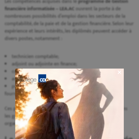
Les compétences acquises dans le
programme de Gestion
financière informatisée – LEA.AC
ouvrent la porte à de
nombreuses possibilités d’emploi dans les secteurs de la
comptabilité, de la paie et de la gestion financière. Selon leur
expérience et leurs intérêts, les diplômés peuvent accéder à
divers postes, notamment :
technicien comptable;
adjoint ou adjointe en finance;
commis à la paie;
assistant ou assistante en gestion;
préposé ou préposée aux comptes clients et
fournisseurs.
Ces profils sont recherchés autant dans les
PME
que dans
les grandes entreprises, les cabinets comptables et les
organisations publiques.