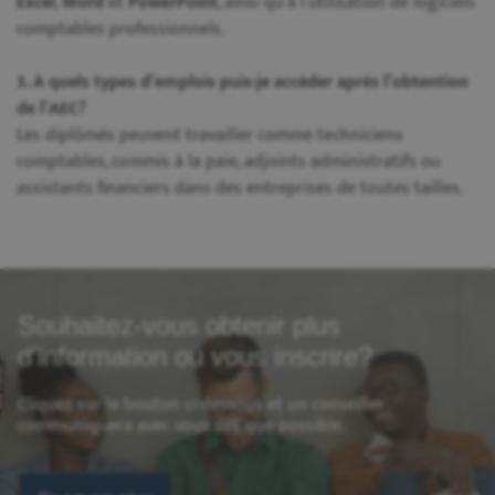
Excel
,
Word
et
PowerPoint
, ainsi qu’à l’utilisation de logiciels
comptables professionnels.
3. À quels types d’emplois puis-je accéder après l’obtention
de l’AEC?
Les diplômés peuvent travailler comme techniciens
comptables, commis à la paie, adjoints administratifs ou
assistants financiers dans des entreprises de toutes tailles.
Souhaitez-vous obtenir plus
d'information ou vous inscrire?
Cliquez sur le bouton ci-dessous et un conseiller
communiquera avec vous dès que possible.