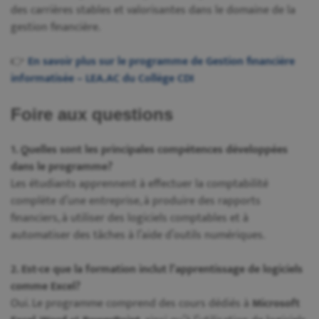
des carrières stables et valorisantes dans le domaine de la
gestion financière.
👉
En savoir plus sur le programme de Gestion financière
informatisée – LEA.AC du Collège CDI
Foire aux questions
1. Quelles sont les principales compétences développées
dans le programme?
Les étudiants apprennent à effectuer la comptabilité
complète d’une entreprise, à produire des rapports
financiers, à utiliser des logiciels comptables et à
automatiser des tâches à l’aide d’outils numériques.
2. Est-ce que la formation inclut l’apprentissage de logiciels
comme Excel?
Oui. Le programme comprend des cours dédiés à
Microsoft