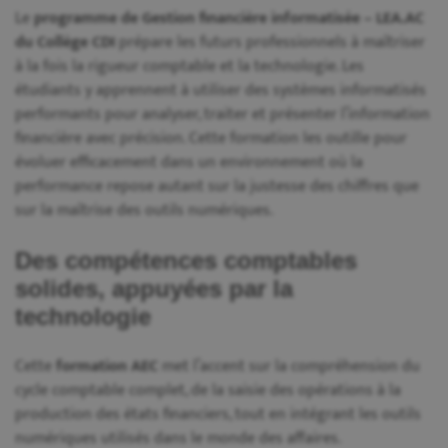
Le
programme de Gestion financière informatisée – LEA.AC
du Collège CDI
prépare les futurs professionnels à maîtriser
à la fois la rigueur comptable et la technologie. Les
étudiants y apprennent à utiliser des systèmes informatisés
performants pour analyser, traiter et présenter l’information
financière avec précision. Cette formation les outille pour
évoluer efficacement dans un environnement où la
performance repose autant sur la justesse des chiffres que
sur la maîtrise des outils numériques.
Des compétences comptables
solides, appuyées par la
technologie
Cette
formation AEC
met l’accent sur la compréhension du
cycle comptable complet, de la saisie des opérations à la
production des états financiers, tout en intégrant les outils
numériques utilisés dans le monde des affaires.