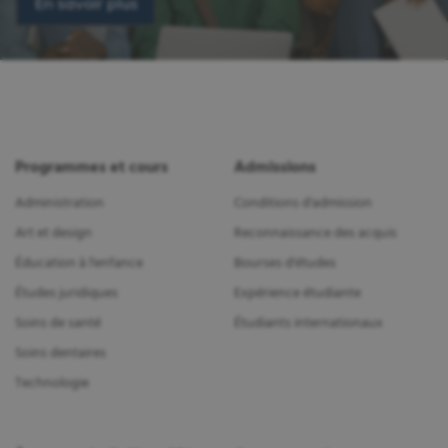
En savoir plus
Programmes et cours
Admissions
Administration
Conditions d'admission
Art et design
Reconnaissance des acquis
Éducation à l'enfance
Bourses d'études
Études juridiques
Expérience étudiante
Soins de santé
Étudiants internationaux
Soins dentaires
Technologie