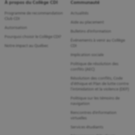
À propos du Collège CDI
Communauté
Programme de recommandation
Actualités
Club CDI
Aide au placement
Autorisation
Bulletins d'information
Pourquoi choisir le Collège CDI?
Événements à venir au Collège
Notre impact au Québec
CDI
Implication sociale
Politique de résolution des
conflits (AEC)
Résolution des conflits, Code
d’éthique et Plan de lutte contre
l’intimidation et la violence (DEP)
Politique sur les témoins de
navigation
Rencontres d'information
virtuelles
Services étudiants