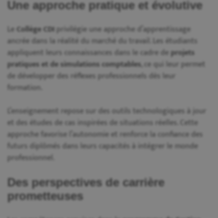
Une approche pratique et évolutive
Le
Collège CDI
privilégie une approche d’apprentissage
ancrée dans la réalité du marché du travail. Les étudiants
appliquent leurs connaissances dans le cadre de
projets
pratiques et de simulations comptables
, ce qui leur permet
de développer des réflexes professionnels dès leur
formation.
L’enseignement repose sur des outils technologiques à jour
et des études de cas inspirées de situations réelles. Cette
approche favorise l’autonomie et renforce la confiance des
futurs diplômés dans leurs capacités à intégrer le monde
professionnel.
Des perspectives de carrière
prometteuses