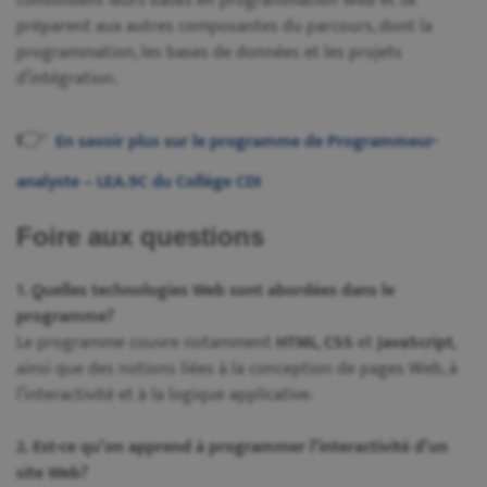
consolident leurs bases en programmation Web et se
préparent aux autres composantes du parcours, dont la
programmation, les bases de données et les projets
d’intégration.
👉
En savoir plus sur le programme de Programmeur-
analyste – LEA.9C du Collège CDI
Foire aux questions
1. Quelles technologies Web sont abordées dans le
programme?
Le programme couvre notamment
HTML
,
CSS
et
JavaScript
,
ainsi que des notions liées à la conception de pages Web, à
l’interactivité et à la logique applicative.
2. Est-ce qu’on apprend à programmer l’interactivité d’un
site Web?