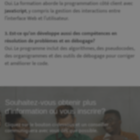
Oui. La formation aborde la programmation côté client avec
JavaScript
, y compris la gestion des interactions entre
l’interface Web et l’utilisateur.
3. Est-ce qu’on développe aussi des compétences en
résolution de problèmes et en débogage?
Oui. Le programme inclut des algorithmes, des pseudocodes,
des organigrammes et des outils de débogage pour corriger
et améliorer le code.
Souhaitez-vous obtenir plus
d'information ou vous inscrire?
Cliquez sur le bouton ci-dessous et un conseiller
communiquera avec vous dès que possible.