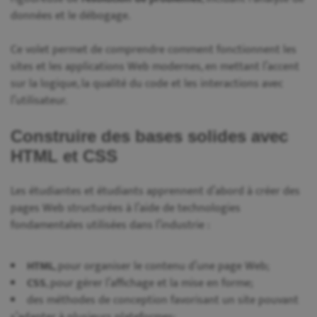
données et le débogage.
Ce volet permet de comprendre comment fonctionnent les
sites et les applications Web modernes, en mettant l’accent
sur la logique, la qualité du code et les interactions avec
l’utilisateur.
Construire des bases solides avec
HTML et CSS
Les étudiantes et étudiants apprennent d’abord à créer des
pages Web structurées à l’aide de technologies
fondamentales utilisées dans l’industrie :
HTML
, pour organiser le contenu d’une page Web;
CSS
, pour gérer l’affichage et la mise en forme;
des méthodes de conception favorisant un site pouvant