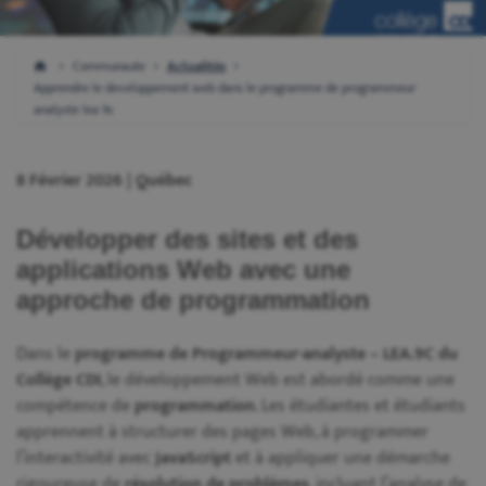
Communaute
Actualités
Apprendre le developpement web dans le programme de programmeur
analyste lea 9c
8 Février 2026 | Québec
Développer des sites et des
applications Web avec une
approche de programmation
Dans le
programme de Programmeur-analyste – LEA.9C du
Collège CDI
, le développement Web est abordé comme une
compétence de
programmation
. Les étudiantes et étudiants
apprennent à structurer des pages Web, à programmer
l’interactivité avec
JavaScript
et à appliquer une démarche
rigoureuse de
résolution de problèmes
, incluant l’analyse de