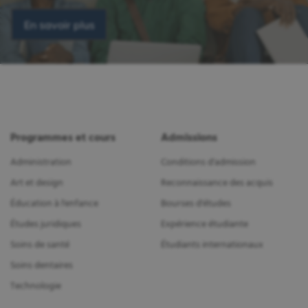
En savoir plus
Programmes et cours
Admissions
Administration
Conditions d'admission
Art et design
Reconnaissance des acquis
Éducation à l'enfance
Bourses d'études
Études juridiques
Expérience étudiante
Soins de santé
Étudiants internationaux
Soins dentaires
Technologie