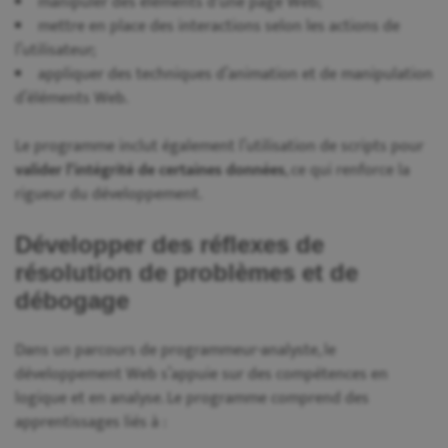
manipuler des éléments d’une page Web;
mettre en place des interactions selon les actions de
l’utilisateur;
appliquer des techniques d’animation et de manipulation
d’éléments Web.
Le programme inclut également l’utilisation de scripts pour
valider l’intégrité de certaines données
, ce qui renforce la
rigueur du développement.
Développer des réflexes de
résolution de problèmes et de
débogage
Dans un parcours de programmeur-analyste, le
développement Web s’appuie sur des compétences en
logique et en analyse. Le programme comprend des
apprentissages liés à :