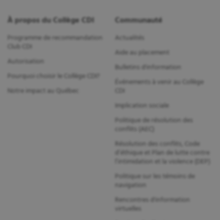
À propos du Collège CDI
Communauté
Programme de recommandation
Actualités
Club CDI
Aide au placement
Autorisation
Bulletins d'information
Pourquoi choisir le Collège CDI?
Événements à venir au Collège
Notre impact au Québec
CDI
Implication sociale
Politique de résolution des
conflits (AEC)
Résolution des conflits, Code
d’éthique et Plan de lutte contre
l’intimidation et la violence (DEP)
Politique sur les témoins de
navigation
Rencontres d'information
virtuelles