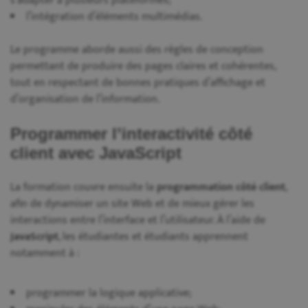
s’adapter à plusieurs plateformes;
l’intégration d’éléments multimédias.
Le programme aborde aussi des règles de conception
permettant de produire des pages claires et cohérentes,
tout en respectant de bonnes pratiques d’affichage et
d’organisation de l’information.
Programmer l’interactivité côté
client avec JavaScript
La formation couvre ensuite la
programmation côté client
,
afin de dynamiser un site Web et de mieux gérer les
interactions entre l’interface et l’utilisateur. À l’aide de
JavaScript
, les étudiantes et étudiants apprennent
notamment à :
programmer la logique applicative;