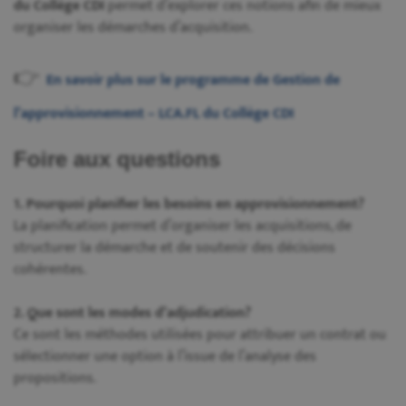
du Collège CDI
permet d’explorer ces notions afin de mieux
organiser les démarches d’acquisition.
👉
En savoir plus sur le programme de Gestion de
l’approvisionnement – LCA.FL du Collège CDI
Foire aux questions
1. Pourquoi planifier les besoins en approvisionnement?
La planification permet d’organiser les acquisitions, de
structurer la démarche et de soutenir des décisions
cohérentes.
2. Que sont les modes d’adjudication?
Ce sont les méthodes utilisées pour attribuer un contrat ou
sélectionner une option à l’issue de l’analyse des
propositions.