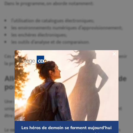
Dans le programme, on aborde notamment:
l’utilisation de catalogues électroniques;
les environnements numériques d’approvisionnement;
les enchères électroniques;
les outils d’analyse et de comparaison.
Ces outils contribuent à organiser les données et à soutenir
la prise de décision.
Aller au-delà du prix avec le coût de
possession (TCO)
Une décision d’approvisionnement ne repose pas
uniquement sur le prix d’achat. D’autres éléments doivent
être pris en compte pour avoir une vision complète.
Les héros de demain se forment aujourd'hui
Le
coût de possession (TCO)
permet d’élargir l’analyse en