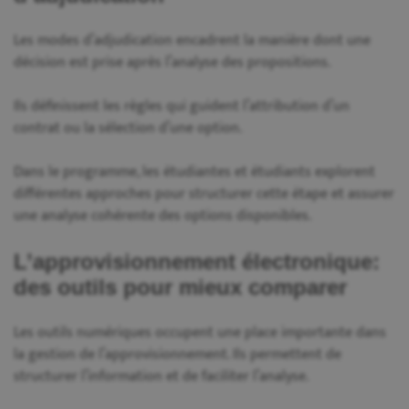
Les modes d’adjudication encadrent la manière dont une
décision est prise après l’analyse des propositions.
Ils définissent les règles qui guident l’attribution d’un
contrat ou la sélection d’une option.
Dans le programme, les étudiantes et étudiants explorent
différentes approches pour structurer cette étape et assurer
une analyse cohérente des options disponibles.
L’approvisionnement électronique:
des outils pour mieux comparer
Les outils numériques occupent une place importante dans
la gestion de l’approvisionnement. Ils permettent de
structurer l’information et de faciliter l’analyse.