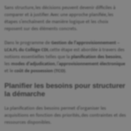
Sans structure, les décisions peuvent devenir difficiles à
comparer et à justifier. Avec une approche planifiée, les
étapes s’enchaînent de manière logique et les choix
reposent sur des éléments concrets.
Dans le programme de
Gestion de l’approvisionnement –
LCA.FL du Collège CDI
, cette étape est abordée à travers des
notions essentielles telles que la
planification des besoins
,
les
modes d’adjudication
, l’
approvisionnement électronique
et le
coût de possession (TCO)
.
Planifier les besoins pour structurer
la démarche
La planification des besoins permet d’organiser les
acquisitions en fonction des priorités, des contraintes et des
ressources disponibles.