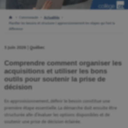
Communaute
Actualités
Planifier les besoins et structurer l approvisionnement les etapes qui font la
difference
5 Juin 2026 | Québec
Comprendre comment organiser les
acquisitions et utiliser les bons
outils pour soutenir la prise de
décision
En approvisionnement, définir le besoin constitue une
première étape essentielle. La démarche doit ensuite être
structurée afin d’évaluer les options disponibles et de
soutenir une prise de décision éclairée.