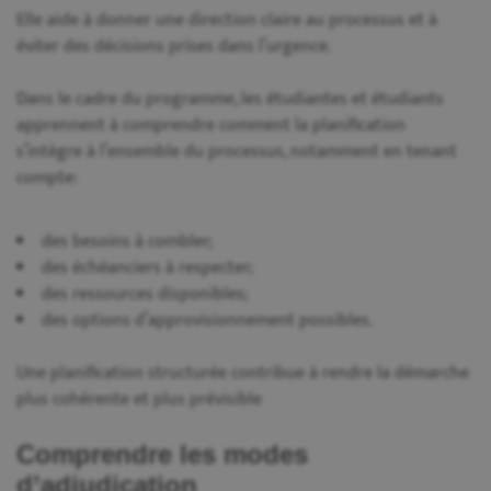
Elle aide à donner une direction claire au processus et à
éviter des décisions prises dans l’urgence.
Dans le cadre du programme, les étudiantes et étudiants
apprennent à comprendre comment la planification
s’intègre à l’ensemble du processus, notamment en tenant
compte:
des besoins à combler;
des échéanciers à respecter;
des ressources disponibles;
des options d’approvisionnement possibles.
Une planification structurée contribue à rendre la démarche
plus cohérente et plus prévisible
Comprendre les modes
d’adjudication