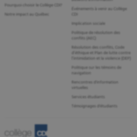
Pourquoi choisir le Collège CDI?
Événements à venir au Collège
Notre impact au Québec
CDI
Implication sociale
Politique de résolution des
conflits (AEC)
Résolution des conflits, Code
d’éthique et Plan de lutte contre
l’intimidation et la violence (DEP)
Politique sur les témoins de
navigation
Rencontres d'information
virtuelles
Services étudiants
Témoignages d'étudiants