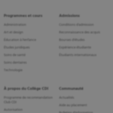
Programmes et cours
Admissions
Administration
Conditions d'admission
Art et design
Reconnaissance des acquis
Éducation à l'enfance
Bourses d'études
Études juridiques
Expérience étudiante
Soins de santé
Étudiants internationaux
Soins dentaires
Technologie
À propos du Collège CDI
Communauté
Programme de recommandation
Actualités
Club CDI
Aide au placement
Autorisation
Bulletins d'information