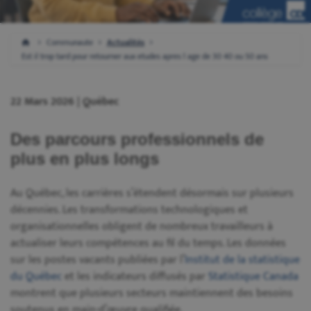
Communaute
Actualités
Est il trop tard pour retourner aux etudes apres l age de 30 40 ou 50 ans
22 Mars 2026 | Québec
Des parcours professionnels de
plus en plus longs
Au Québec, les carrières s’étendent désormais sur plusieurs
décennies. Les transformations technologiques et
organisationnelles obligent de nombreux travailleurs à
actualiser leurs compétences au fil du temps. Les données
sur les postes vacants publiées par l’
Institut de la statistique
du Québec
et les indicateurs diffusés par
Statistique Canada
montrent que plusieurs secteurs maintiennent des besoins
soutenus en main-d’œuvre qualifiée.