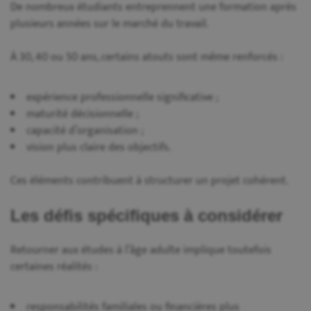
De nombreux étudiants entreprennent une formation après
plusieurs années sur le marché du travail.
À 30, 40 ou 50 ans, certains atouts sont même renforcés :
expérience professionnelle significative ;
maturité décisionnelle ;
capacité d’organisation ;
vision plus claire des objectifs.
Ces éléments contribuent à structurer un projet cohérent.
Les défis spécifiques à considérer
Retourner aux études à l’âge adulte implique toutefois
certaines réalités :
responsabilités familiales ou financières plus