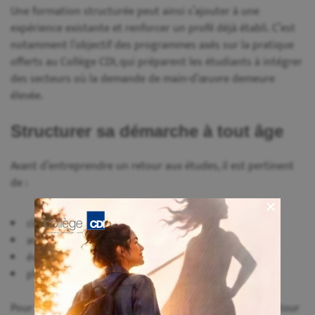
Une formation structurée peut ainsi s’ajouter à une
expérience existante et renforcer un profil déjà établi. C’est
notamment l’objectif des programmes axés sur la pratique
offerts au Collège CDI, qui préparent les étudiants à intégrer
des secteurs où la demande de main-d’œuvre demeure
élevée.
Structurer sa démarche à tout âge
Avant d’entreprendre un retour aux études, il est pertinent
de :
clarifier son objectif professionnel ;
analyser les besoins du secteur visé ;
évaluer la durée et l’intensité de la formation ;
planifier l’organisation personnelle et financière.
Pour approfondir la réflexion sur la planification d’un retour