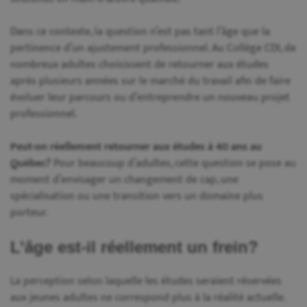
Dans ce contexte, la question n’est pas tant l’âge que la
pertinence d’un ajustement professionnel. Au Collège CDI, de
nombreux adultes choisissent de retourner aux études
après plusieurs années sur le marché du travail afin de faire
évoluer leur parcours ou d’entreprendre un nouveau projet
professionnel.
Peut-on réellement retourner aux études à 40 ans au
Québec?
Pour beaucoup d’adultes, cette question se pose au
moment d’envisager un changement de cap, une
spécialisation ou une transition vers un domaine plus
porteur.
L’âge est-il réellement un frein?
La perception selon laquelle les études seraient réservées
aux jeunes adultes ne correspond plus à la réalité actuelle.