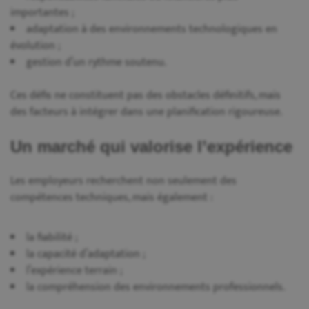
importantes ;
adaptation à des environnements technologiques en
évolution ;
gestion d’un rythme soutenu.
Ces défis ne constituent pas des obstacles définitifs, mais
des facteurs à intégrer dans une planification rigoureuse.
Un marché qui valorise l’expérience
Les employeurs recherchent non seulement des
compétences techniques, mais également :
la fiabilité ;
la capacité d’adaptation ;
l’expérience terrain ;
la compréhension des environnements professionnels.