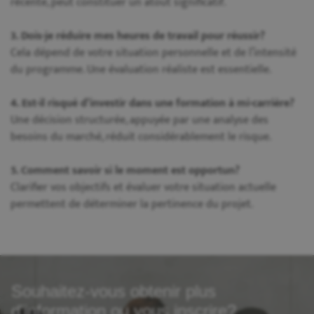
récente, peut constituer un atout significatif.
3. Dois-je réduire mes heures de travail pour réussir?
Cela dépend de votre situation personnelle et de l’intensité
du programme. Une évaluation réaliste est essentielle.
4. Est-il risqué d’investir dans une formation à mi-carrière?
Une décision structurée, appuyée par une analyse des
besoins du marché, réduit considérablement le risque.
5. Comment savoir si le moment est opportun?
Clarifier vos objectifs et évaluer votre situation actuelle
permettent de déterminer la pertinence du projet.
Souhaitez-vous obtenir plus
d'information ou vous inscrire?