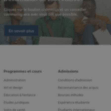
Cliquez sur le bouton ci-dessous et un conseiller
communiquera avec vous dès que possible.
En savoir plus
Programmes et cours
Admissions
Administration
Conditions d'admission
Art et design
Reconnaissance des acquis
Éducation à l'enfance
Bourses d'études
Études juridiques
Expérience étudiante
Soins de santé
Étudiants internationaux