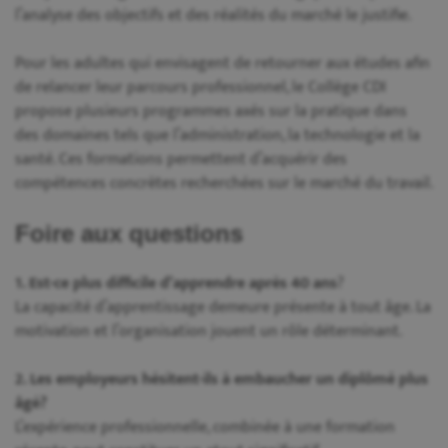
l’analyse des objectifs et des réalités du marché le justifie.
Pour les adultes qui envisagent de retourner aux études afin
de relancer leur parcours professionnel, le Collège CDI
propose plusieurs programmes axés sur la pratique dans
des domaines tels que l’administration, la technologie et la
santé. Ces formations permettent d’acquérir des
compétences concrètes recherchées sur le marché du travail.
Foire aux questions
1. Est-ce plus difficile d’apprendre après 40 ans
?
La capacité d’apprentissage demeure présente à tout âge. La
motivation et l’organisation jouent un rôle déterminant.
2. Les employeurs hésitent-ils à embaucher un diplômé plus
âgé?
L’expérience professionnelle, combinée à une formation