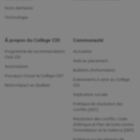
Soins dentaires
Technologie
À propos du Collège CDI
Communauté
Programme de recommandation
Actualités
Club CDI
Aide au placement
Autorisation
Bulletins d'information
Pourquoi choisir le Collège CDI?
Événements à venir au Collège
Notre impact au Québec
CDI
Implication sociale
Politique de résolution des
conflits (AEC)
Résolution des conflits, Code
d’éthique et Plan de lutte contre
l’intimidation et la violence (DEP)
Politique sur les témoins de