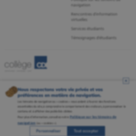
navigation
Rencontres d'information
virtuelles
Services étudiants
Témoignages d'étudiants
Nous respectons votre vie privée et vos
préférences en matière de navigation.
Les témoins de navigation ou « cookies » nous aident à fournir des fonctions
essentielles du site, à comprendre le comportement des visiteurs, à personnaliser le
contenu et à afficher des publicités ciblées.
Politique sur les témoins de
Pour plus d’information, consultez notre
Mentions légales
•
Politique de confidentialité
•
Gestion des témoins
•
Carrières
navigation
(ou « cookies »).
Tous droits réservés ® Collège CDI, Inc.
Personnaliser
Tout accepter