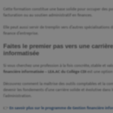
Cette formation constitue une base solide pour occuper des poste
facturation ou au soutien administratif en finances.
Elle peut aussi servir de tremplin vers d’autres spécialisations
finance d’entreprise.
Faites le premier pas vers une carrièr
informatisée
Si vous cherchez une profession à la fois concrète, stable et val
financière informatisée – LEA.AC du Collège CDI
est une option 
Découvrez comment la maîtrise des outils comptables et la co
devenir les fondements d’une carrière solide et évolutive dans 
l’administration.
👉
En savoir plus sur le programme de Gestion financière info