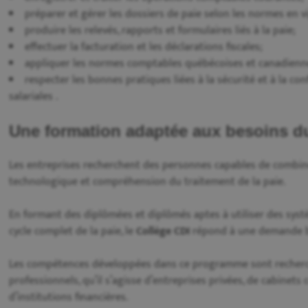
préparer et gérer les dossiers de paie selon les normes en v
produire les relevés, rapports et formulaires liés à la paie;
effectuer la facturation et les déclarations fiscales;
appliquer les normes comptables québécoises et canadienn
respecter les bonnes pratiques liées à la sécurité et à la c
salariales .
Une formation adaptée aux besoins du
Les entreprises recherchent des personnes capables de combin
technologique et compréhension du traitement de la paie.
En formant des diplômées et diplômés aptes à utiliser des systè
cycle complet de la paie, le
Collège CDI
répond à une demande bi
Les compétences développées dans ce programme sont recher
professionnels, qu’il s’agisse d’entreprises privées, de cabinet
d’institutions financières.