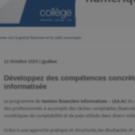
nee vers la gestion financiere et les outils numeriques
22 Octobre 2025 | Québec
Développez des compétences concrète
informatisée
Le programme de
Gestion financière informatisée – LEA.AC
du 
des professionnels à accomplir des tâches comptables, financière
numériques de comptabilité et de paie utilisés dans divers milie
Grâce à une approche pratique et structurée, les étudiantes et