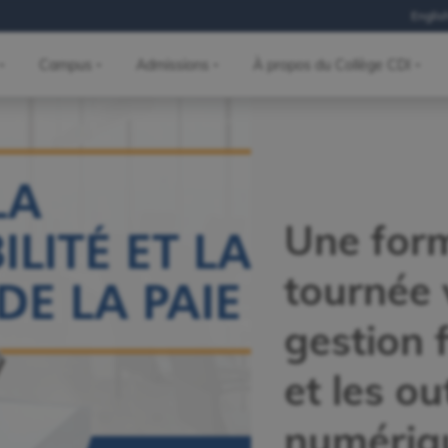
Englis
Campus
Admissions
À propos du Collège CDI
Une for
tournée 
gestion 
et les ou
numériq