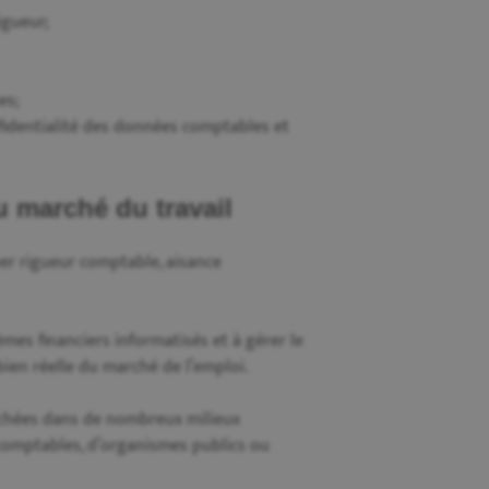
igueur;
es;
onfidentialité des données comptables et
 marché du travail
er rigueur comptable, aisance
mes financiers informatisés et à gérer le
en réelle du marché de l’emploi.
chées dans de nombreux milieux
s comptables, d’organismes publics ou