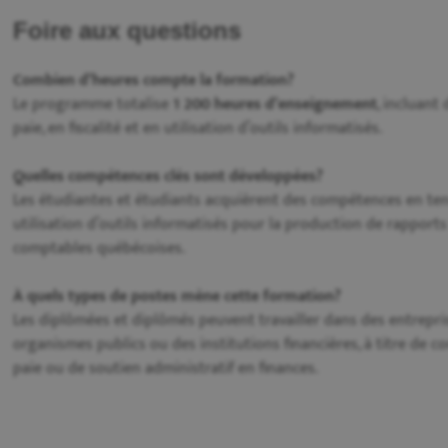
Foire aux questions
Combien d’heures compte la formation?
Le programme totalise
1 200 heures d’enseignement
, incluant
paie, en fiscalité et en utilisation d’outils informatisés.
Quelles compétences clés sont développées?
Les étudiantes et étudiants acquièrent des compétences en tenue
utilisation d’outils informatisés pour la production de rappor
comptables québécoises.
À quels types de postes mène cette formation?
Les diplômées et diplômés peuvent travailler dans des entrepri
organismes publics ou des institutions financières, à titre de 
paie ou de soutien administratif en finances.