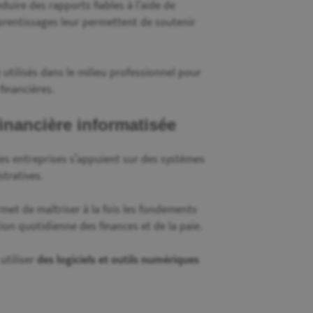
oduire des rapports fiables à l’aide de
pprentissages leur permettent de soutenir
 utilisés dans le milieu professionnel pour
financières.
inancière informatisée
 les entreprises s’appuient sur des systèmes
tratives.
met de maîtriser à la fois les fondements
tion quotidienne des finances et de la paie.
utiliser
des logiciels et outils numériques