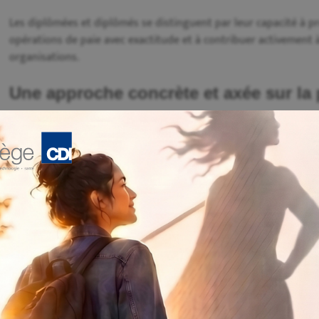
Les diplômées et diplômés se distinguent par leur capacité à pr
opérations de paie avec exactitude et à contribuer activement à
organisations.
Une approche concrète et axée sur la 
Le programme repose sur une méthode d’apprentissage active in
Les étudiantes et étudiants réalisent des exercices qui reproduis
d’opérations, calcul de la paie, préparation de budgets ou analys
Ils utilisent des outils numériques et comptables représentatifs
approche favorise la compréhension du cycle complet des opérat
renforçant la rigueur, la méthode et la précision nécessaires à l
Une profession en constante évolutio