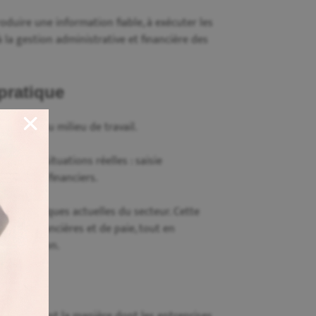
oduire une information fiable, à exécuter les
 la gestion administrative et financière des
pratique
spirée du milieu de travail.
ent des situations réelles : saisie
e d’états financiers.
 des pratiques actuelles du secteur. Cette
ions financières et de paie, tout en
a profession.
n