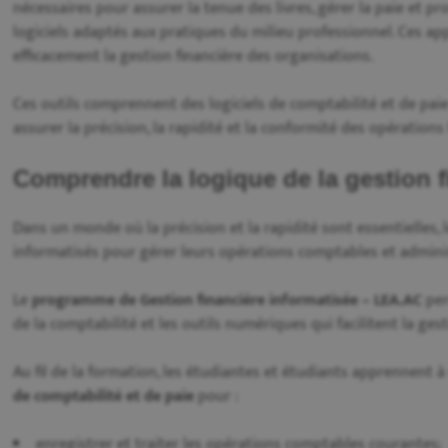
nécessaires pour assurer la tenue des livres, gérer la paie et pr
logiciels adaptés aux pratiques du milieu professionnel. Ces a
efficacement la gestion financière des organisations.
Ces outils comprennent des logiciels de comptabilité et de paie
assurer la précision, la rapidité et la conformité des opérations 
Comprendre la logique de la gestion f
Dans un monde où la précision et la rapidité sont essentielles,
informatisés pour gérer leurs opérations comptables et adminis
Le
programme de Gestion financière informatisée – LEA.AC
per
de la comptabilité et les outils numériques qui facilitent la ges
Au fil de la formation, les étudiantes et étudiants apprennent à 
de comptabilité et de paie
pour :
enregistrer et traiter les opérations comptables courantes;