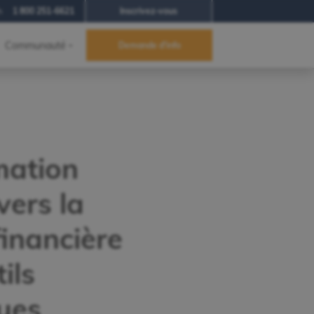
h
1 800 251-6621
Inscrivez-vous
Communauté
Demande d'info
mation
vers la
financière
tils
ues