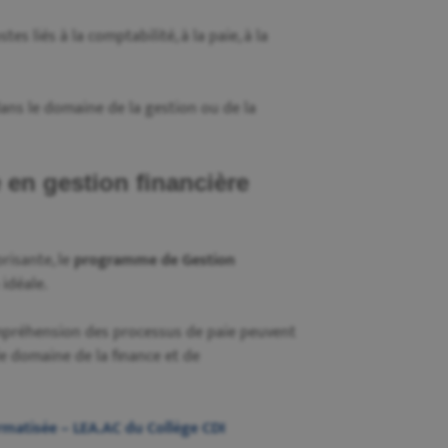
s liés à la comptabilité, à la paie, à la
 dans le domaine de la gestion ou de la
e en gestion financière
orisante, le
programme de Gestion
idéale.
mpréhension des processus de paie peuvent
le domaine de la finance et de
rmatisée – LEA.AC du Collège CDI