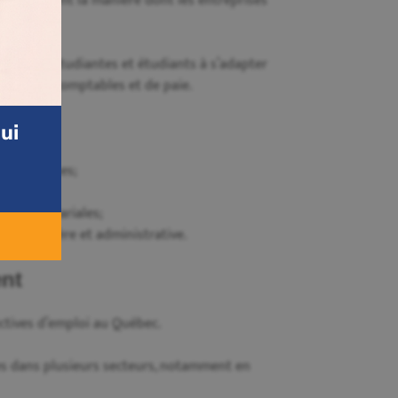
transforment la manière dont les entreprises
pare les étudiantes et étudiants à s’adapter
rocessus comptables et de paie.
ui
quotidiennes;
 la paie;
les et salariales;
n financière et administrative.
ent
tives d’emploi au Québec.
s dans plusieurs secteurs, notamment en