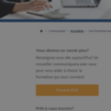
Communaute
Actualités
Une formation tour
Vous désirez en savoir plus?
Renseignez-vous dès aujourd'hui! Un
conseiller communiquera avec vous
pour vous aider à choisir la
formation qui vous convient.
Demande d'info
Prêt à vous inscrire?