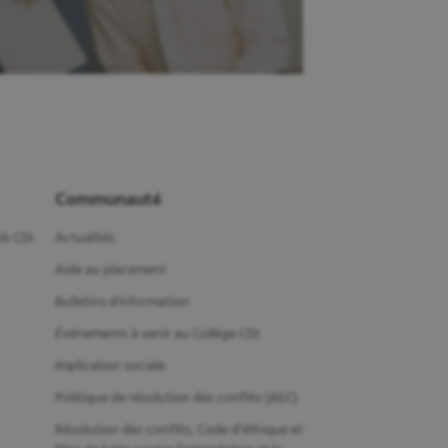
Communauté
b CDI
Actualités
Aide au placement
Bulletins d'information
Événements à venir au Collège CDI
Implication sociale
Politique de résolution des conflits (AEC)
Résolution des conflits, Code d’éthique et