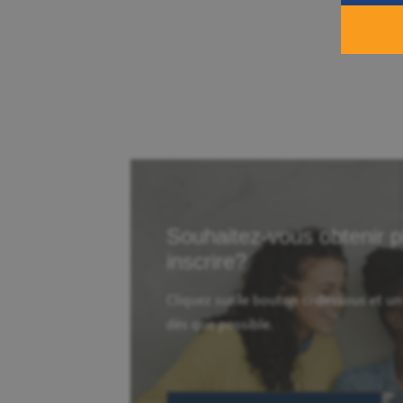
Souhaitez-vous obtenir p
inscrire?
Cliquez sur le bouton ci-dessous et u
dès que possible.