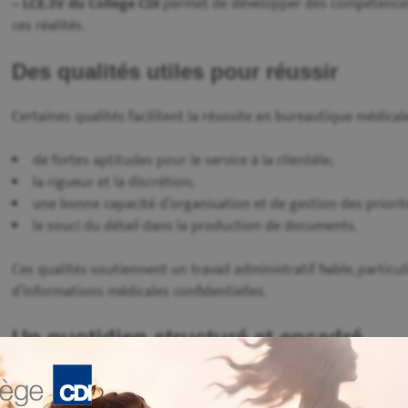
– LCE.3V du Collège CDI
permet de développer des compétences 
ces réalités.
Des qualités utiles pour réussir
Certaines qualités facilitent la réussite en bureautique médica
de fortes aptitudes pour le service à la clientèle;
la rigueur et la discrétion;
une bonne capacité d’organisation et de gestion des priorit
le souci du détail dans la production de documents.
Ces qualités soutiennent un travail administratif fiable, particu
d’informations médicales confidentielles.
Un quotidien structuré et encadré
Le travail administratif en santé implique souvent le respect d
coordination d’activités telles que les rendez-vous et les commu