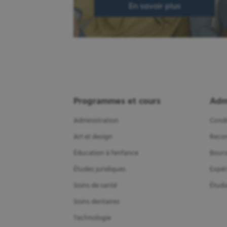
En savoir plus
Programmes et cours
Adm
Administration
Condi
Art et design
Recon
Éducation à l'enfance
Bours
Études juridiques
Expér
Soins de santé
Étudi
Soins dentaires
Technologie