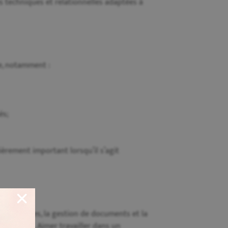
techniques et relationnelles adaptées à
le, notamment :
és;
lièrement important lorsqu’il s’agit
e procédures, la gestion de documents et la
nications. Aimer travailler dans un