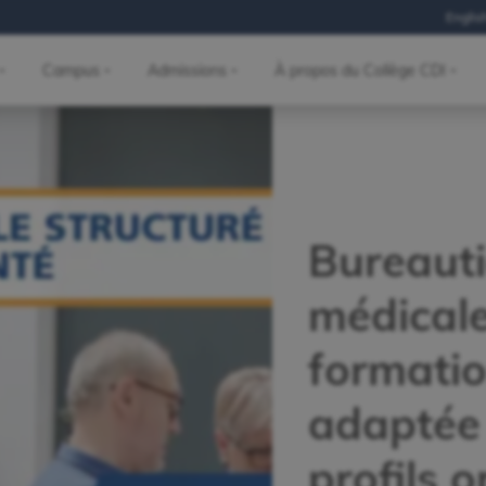
Englis
Campus
Admissions
À propos du Collège CDI
Bureaut
médicale
formati
adaptée
profils 