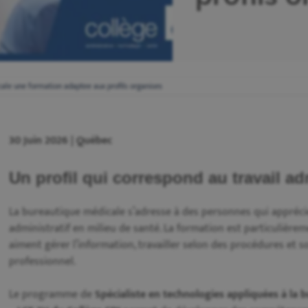
ale une formation adaptee aux profils organises
30 Juin 2026 | Québec
Un profil qui correspond au travail ad
La bureautique médicale s’adresse à des personnes qui apprécient
administratif en milieu de santé. La formation est particulièrem
aiment gérer l’information, travailler selon des procédures et 
professionnel.
Le programme de
Spécialiste en technologies appliquées à la 