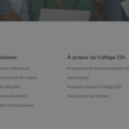
issions
À propos du Collège CDI
tions d'admission
Programme de recommandation Clu
naissance des acquis
Autorisation
es d'études
Pourquoi choisir le Collège CDI?
ience étudiante
Notre impact au Québec
ants internationaux