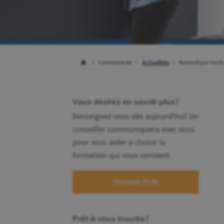
Communaute
Actualités
Bureautique medic
Vous désirez en savoir plus?
Renseignez-vous dès aujourd'hui! Un
conseiller communiquera avec vous
pour vous aider à choisir la
formation qui vous convient.
Demande d'info
Prêt à vous inscrire?