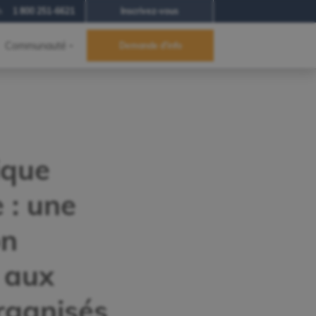
h
1 800 251-6621
Inscrivez-vous
Communauté
Demande d'info
ique
 : une
on
 aux
organisés