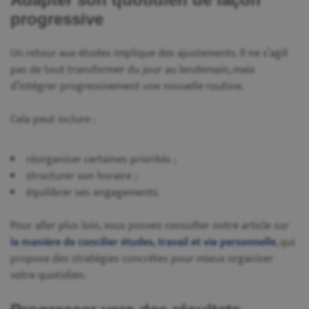
progressive
Un retour aux études implique des ajustements. Il ne s’agit
pas de tout transformer du jour au lendemain, mais
d’intégrer progressivement une nouvelle routine.
Cela peut inclure :
réorganiser certaines priorités ;
structurer son horaire ;
équilibrer ses engagements.
Pour aller plus loin, vous pouvez consulter notre article sur
la manière de concilier études, travail et vie personnelle
, qui
propose des stratégies concrètes pour mieux organiser
votre quotidien.