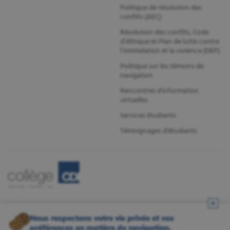
Politique de résolution des
conflits (AEC)
Résolution des conflits, Code
d’éthique et Plan de lutte contre
l’intimidation et la violence (DEP)
Politique sur les témoins de
navigation
Rencontres d'information
virtuelles
Services étudiants
Témoignages d'étudiants
Nous respectons votre vie privée et vos
préférences en matière de navigation.