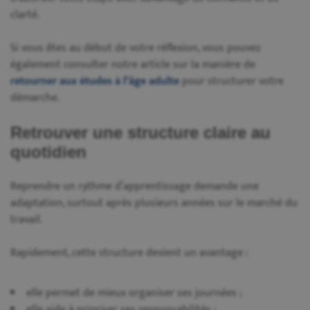
clarté.
Si vous êtes au début de votre réflexion, vous pouvez
également consulter notre article sur la manière de
retourner aux études à l’âge adulte
pour structurer votre
démarche.
Retrouver une structure claire au
quotidien
Reprendre un rythme d’apprentissage demande une
adaptation, surtout après plusieurs années sur le marché du
travail.
Rapidement, cette structure devient un avantage :
elle permet de mieux organiser ses journées ;
elle aide à prioriser ses responsabilités ;