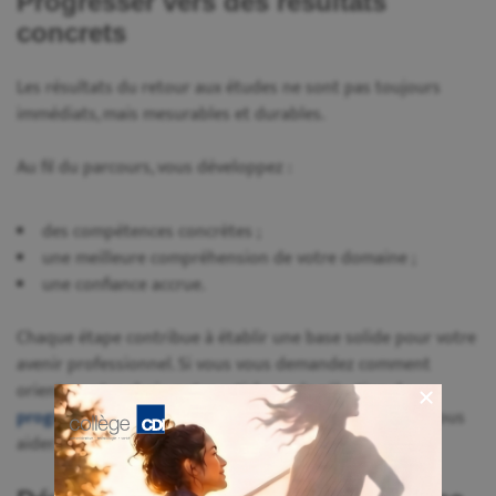
Progresser vers des résultats
concrets
Les résultats du retour aux études ne sont pas toujours
immédiats, mais mesurables et durables.
Au fil du parcours, vous développez :
des compétences concrètes ;
une meilleure compréhension de votre domaine ;
une confiance accrue.
Chaque étape contribue à établir une base solide pour votre
avenir professionnel. Si vous vous demandez comment
orienter votre choix, notre article sur la sélection du
programme adapté à votre projet professionnel
peut vous
aider.