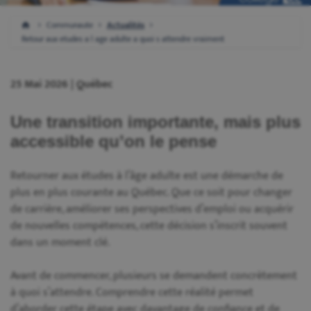
Communaute
Actualités
Retour aux etudes a l age adulte a quoi s attendre vraiment
25 Mai 2026 | Québec
Une transition importante, mais plus
accessible qu’on le pense
Retourner aux études à l’âge adulte est une démarche de
plus en plus courante au Québec. Que ce soit pour changer
de carrière, améliorer ses perspectives d’emploi ou acquérir
de nouvelles compétences, cette décision s’inscrit souvent
dans un moment clé.
Avant de commencer, plusieurs se demandent concrètement
à quoi s’attendre. Comprendre cette réalité permet
d’aborder cette étape avec davantage de confiance et de