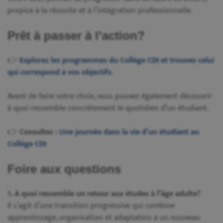
propice à la réussite et à l’intégration professionnelle.
Prêt à passer à l’action?
👉
Explorez les programmes du Collège CDI et trouvez celui
qui correspond à vos objectifs
.
Avant de faire votre choix, vous pouvez également découvrir
à quoi ressemble concrètement le quotidien d’un étudiant.
👉
Consultez :
Une journée dans la vie d’un étudiant au
Collège CDI
Foire aux questions
1. À quoi ressemble un retour aux études à l’âge adulte?
Il s’agit d’une transition progressive qui combine
apprentissage, organisation et adaptation à un nouveau