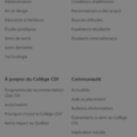
Administration
Conditions d'admission
Art et design
Reconnaissance des acquis
Éducation à l'enfance
Bourses d'études
Études juridiques
Expérience étudiante
Soins de santé
Étudiants internationaux
Soins dentaires
Technologie
À propos du Collège CDI
Communauté
Programme de recommandation
Actualités
Club CDI
Aide au placement
Autorisation
Bulletins d'information
Pourquoi choisir le Collège CDI?
Événements à venir au Collège
Notre impact au Québec
CDI
Implication sociale