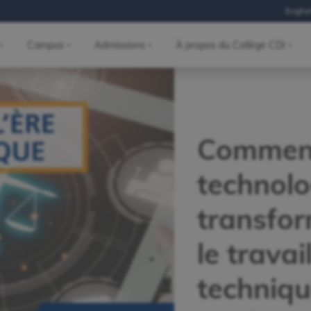
Englis
Campus
Admissions
À propos du Collège CDI
Comment
technolo
transfor
le travai
techniq