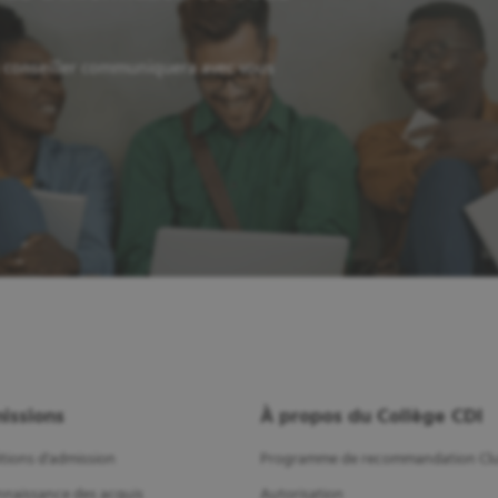
n conseiller communiquera avec vous
issions
À propos du Collège CDI
tions d'admission
Programme de recommandation Clu
naissance des acquis
Autorisation