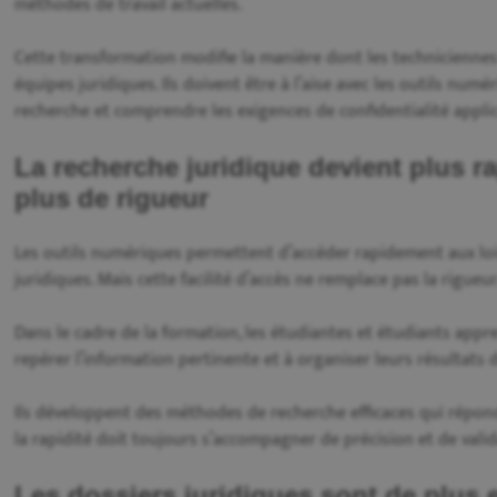
méthodes de travail actuelles.
Cette transformation modifie la manière dont les techniciennes
équipes juridiques. Ils doivent être à l’aise avec les outils numé
recherche et comprendre les exigences de confidentialité appl
La recherche juridique devient plus r
plus de rigueur
Les outils numériques permettent d’accéder rapidement aux lois
juridiques. Mais cette facilité d’accès ne remplace pas la rigueur
Dans le cadre de la formation, les étudiantes et étudiants appre
repérer l’information pertinente et à organiser leurs résultats 
Ils développent des méthodes de recherche efficaces qui répon
la rapidité doit toujours s’accompagner de précision et de valid
Les dossiers juridiques sont de plus 