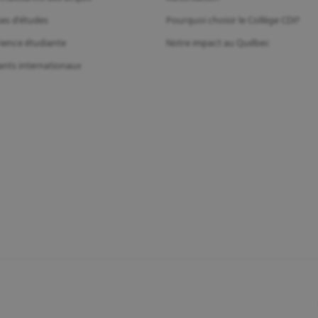
es d'études
Pourquoi choisir le Collège CDI?
ience étudiante
Notre impact au Québec
ants internationaux