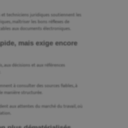
 et techniciens juridiques soutiennent les
riques, maîtriser les bons réflexes de
icables aux documents électroniques.
apide, mais exige encore
, aux décisions et aux références
.
nnent à consulter des sources fiables, à
de manière structurée.
dent aux attentes du marché du travail, où
ation.
en plus dématérialisés