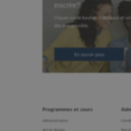
inscrire?
Cliquez sur le bouton ci-dessous et u
dès que possible.
En savoir plus
Programmes et cours
Adm
Administration
Condi
Art et design
Recon