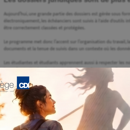
Aujourd’hui, une grande partie des dossiers est gérée sous f
électroniquement, les échéanciers sont suivis à l'aide d'outils 
être correctement classées et protégées.
Le programme met donc l’accent sur l’organisation du travail, l
documents et la tenue de suivis dans un contexte où les donné
Les étudiantes et étudiants apprennent aussi à respecter les no
lorsqu’on traite des dossiers juridiques, quel que soit le format 
De nouvelles réalités : communication
preuves numériques
Dans plusieurs dossiers, les communications numériques peuven
courriels, les documents électroniques, les échanges écrits et 
d’un dossier.