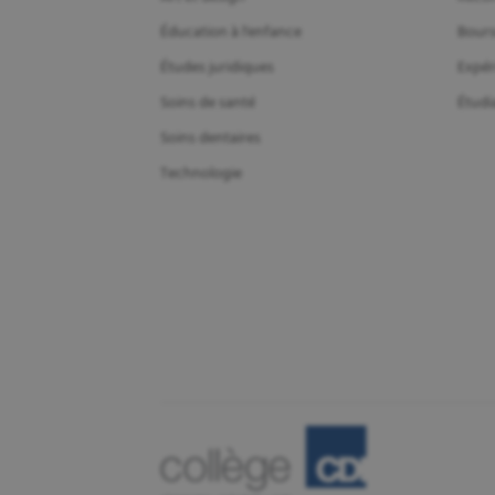
Éducation à l'enfance
Bours
Études juridiques
Expér
Soins de santé
Étudi
Soins dentaires
Technologie