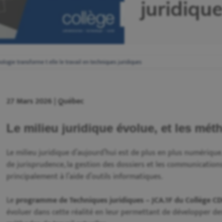
juridiqu
ogie transforme t elle le travail en techniques juridiques
27 Mars 2026 | Québec
Le milieu juridique évolue, et les mét
Le milieu juridique d’aujourd’hui est de plus en plus numérique
de jurisprudence, la gestion des dossiers et les communications
principalement à l’aide d’outils informatiques.
Le
programme de Techniques juridiques – JCA.1F du Collège CD
évoluer dans cette réalité en leur permettant de développer d