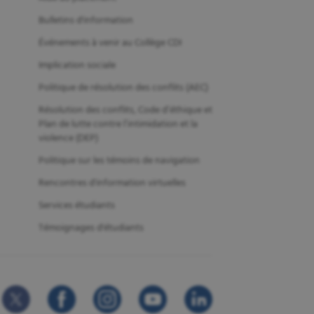
Bulletins d'information
Événements à venir au Collège CDI
Implication sociale
Politique de résolution des conflits (AEC)
Résolution des conflits, Code d’éthique et
Plan de lutte contre l’intimidation et la
violence (DEP)
Politique sur les témoins de navigation
Rencontres d'information virtuelles
Services étudiants
Témoignages d'étudiants