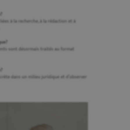
e?
ées à la recherche, à la rédaction et à
que?
ments sont désormais traités au format
n?
crète dans un milieu juridique et d’observer