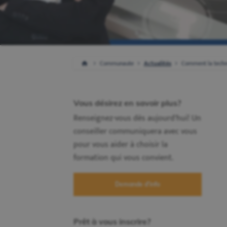
Communaute
Actualités
Comment la technol
Vous désirez en savoir plus?
Renseignez-vous dès aujourd'hui! Un
conseiller communiquera avec vous
pour vous aider à choisir la
formation qui vous convient.
Demande d'info
Prêt à vous inscrire?