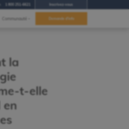
h
1 800 251-6621
Inscrivez-vous
Communauté
Demande d'info
 la
gie
me-t-elle
l en
ues