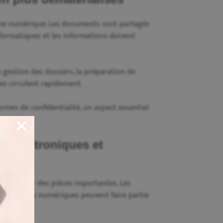
orme numérique. Les documents sont partagés
informatiques et les informations doivent
a gestion des dossiers, la préparation de
es circulent rapidement.
rmes de confidentialité, un aspect essentiel
utilisé.
s électroniques et
t devenir des pièces importantes. Les
les éléments numériques peuvent faire partie