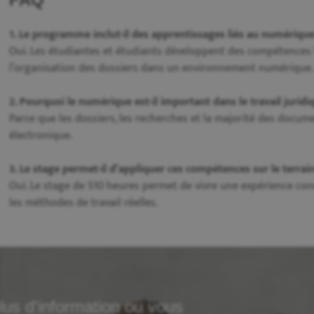
1. Le programme inclut-il des apprentissages liés au numériqu
Oui. Les étudiantes et étudiants développent des compétences li
l’organisation des dossiers dans un environnement numérique.
2. Pourquoi le numérique est-il important dans le travail juridi
Parce que les dossiers, les recherches et la majorité des docu
électronique.
3. Le stage permet-il d’appliquer ces compétences sur le terrai
Oui. Le stage de 510 heures permet de vivre une expérience con
les méthodes de travail réelles.
lus d'information ou vous