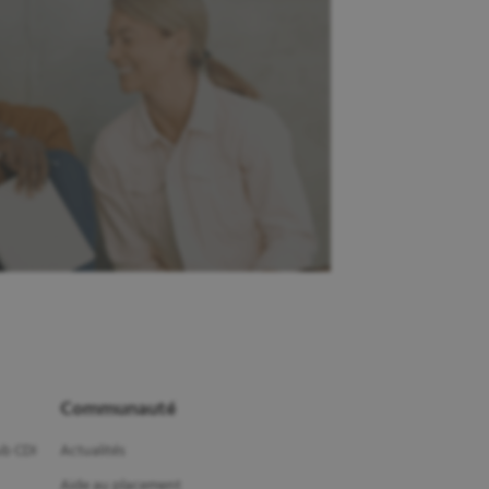
Communauté
b CDI
Actualités
Aide au placement