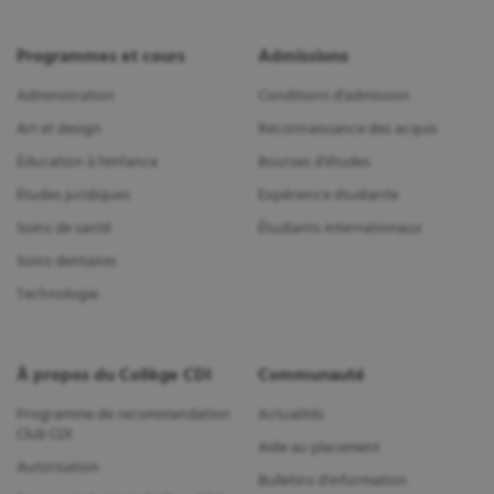
Programmes et cours
Admissions
Administration
Conditions d'admission
Art et design
Reconnaissance des acquis
Éducation à l'enfance
Bourses d'études
Études juridiques
Expérience étudiante
Soins de santé
Étudiants internationaux
Soins dentaires
Technologie
À propos du Collège CDI
Communauté
Programme de recommandation
Actualités
Club CDI
Aide au placement
Autorisation
Bulletins d'information