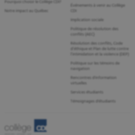
Pourquoi choisir le Collège CDI?
Événements à venir au Collège
Notre impact au Québec
CDI
Implication sociale
Politique de résolution des
conflits (AEC)
Résolution des conflits, Code
d’éthique et Plan de lutte contre
l’intimidation et la violence (DEP)
Politique sur les témoins de
navigation
Rencontres d'information
virtuelles
Services étudiants
Témoignages d'étudiants