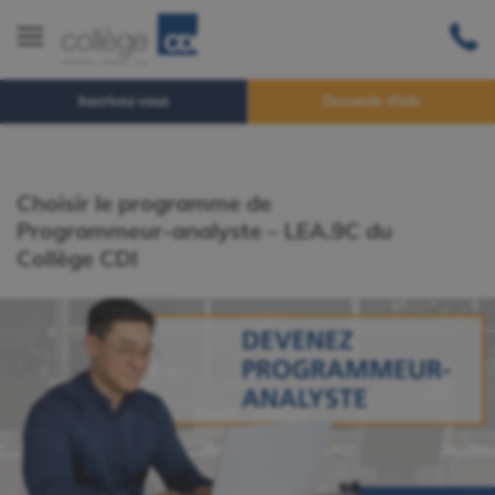
Inscrivez-vous
Demande d'info
Choisir le programme de
Programmeur-analyste – LEA.9C du
Collège CDI