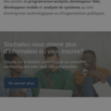
Des postes de
programmeur-analyste
,
développeur Web
,
développeur mobile
et
analyste de systèmes
au sein
d’entreprises technologiques ou d’organisations publiques.
Souhaitez-vous obtenir plus
d'information ou vous inscrire?
Cliquez sur le bouton ci-dessous et un conseiller
communiquera avec vous dès que possible.
En savoir plus