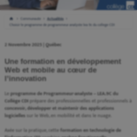
Communaute
Actualités
Choisir le programme de programmeur analyste lea 9c du college CDI
2 Novembre 2025 | Québec
Une formation en développement
Web et mobile au cœur de
l’innovation
Le
programme de Programmeur-analyste – LEA.9C du
Collège CDI
prépare des professionnelles et professionnels à
concevoir, développer et maintenir des applications
logicielles
sur le Web, en mobilité et dans le nuage.
Axée sur la pratique, cette
formation en technologie de