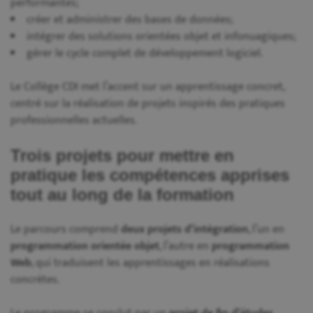
performantes;
créer et administrer des bases de données;
intégrer des solutions orientées objet et infonuagiques;
gérer le cycle complet de développement logiciel.
Le Collège CDI met l’accent sur un apprentissage concret,
centré sur la réalisation de projets inspirés des pratiques
professionnelles actuelles.
Trois projets pour mettre en
pratique les compétences apprises
tout au long de la formation
Le parcours comprend
deux projets d’intégration
, l’un en
programmation orientée objet
, l’autre en
programmation
Web
, qui traduisent les apprentissages en réalisations
concrètes.