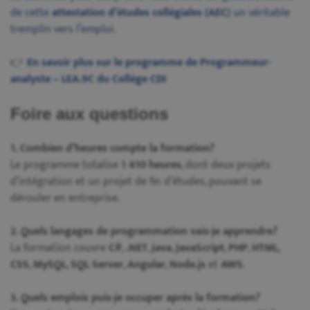
de cette
attestation d’études collégiales (AEC)
un véritable
tremplin vers l’emploi
.
👉
En savoir plus sur le programme de Programmeur-
analyste – LEA.9C du Collège CDI
Foire aux questions
1. Combien d’heures compte la formation?
Le programme totalise
1 410 heures
, dont deux projets
d’intégration et un projet de fin d’études, pouvant se
dérouler en entreprise.
2. Quels langages de programmation vais-je apprendre?
La formation couvre
C#
,
.NET
,
Java
,
JavaScript
,
PHP
,
HTML
,
CSS
,
MySQL
,
SQL Server
,
Angular
,
Node.js
et
AWS
.
3. Quels emplois puis-je occuper après la formation?