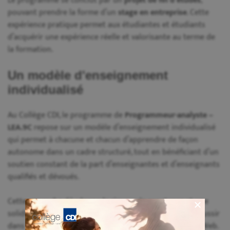
Le programme se conclut par un
projet de fin d’études
,
pouvant prendre la forme d’un
stage en entreprise
. Cette
expérience pratique permet aux étudiantes et étudiants
d’acquérir une expérience réelle et valorisante au terme de
la formation.
Un modèle d'enseignement
individualisé
Au Collège CDI, le programme de
Programmeur-analyste –
LEA.9C
repose sur un modèle d’enseignement individualisé
qui permet à chacune et chacun d’apprendre de façon
autonome dans un cadre structuré, tout en bénéficiant d’un
soutien constant de la part d’enseignantes et d’enseignants
qualifiés et dévoués.
Cette approche développe la rigueur, la constance et une
solide maîtrise technique, des atouts essentiels pour réussir
dans les carrières en développement de logiciels et du Web.