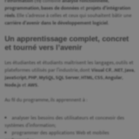
l’information (TI)
combine
analyse fonctionnelle
,
programmation
,
bases de données
et
projets d’intégration
réels
. Elle s’adresse à celles et ceux qui souhaitent bâtir une
carrière d’avenir dans le développement logiciel
.
Un apprentissage complet, concret
et tourné vers l’avenir
Les étudiantes et étudiants maîtrisent les langages, outils et
plateformes utilisés par l’industrie, dont
Visual C#
,
.NET
,
Java
,
JavaScript
,
PHP
,
MySQL
,
SQL Server
,
HTML
,
CSS
,
Angular
,
Node.js
et
AWS
.
Au fil du programme, ils apprennent à :
analyser les besoins des utilisateurs et concevoir des
systèmes d’information;
programmer des applications Web et mobiles