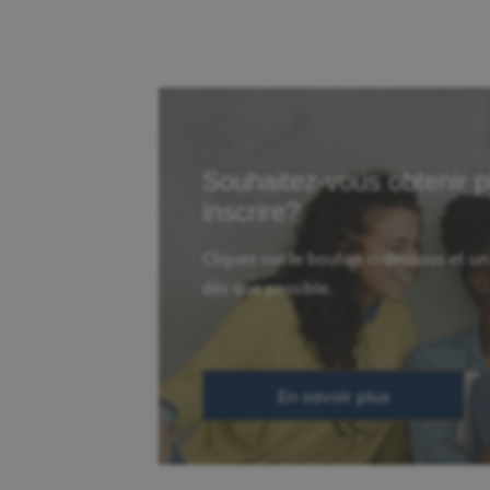
Souhaitez-vous obtenir p
inscrire?
Cliquez sur le bouton ci-dessous et u
dès que possible.
En savoir plus