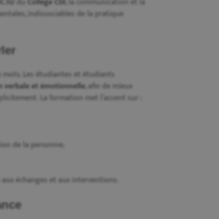
NC.1U
du
Collège CDI
, la communication et la
tales, indissociables de la pratique
ler
 mots. Les étudiantes et étudiants
 verbale et émotionnelle
, afin de mieux
licitement. La formation met l’accent sur :
tion de la personne;
e aux échanges et aux interventions.
ance