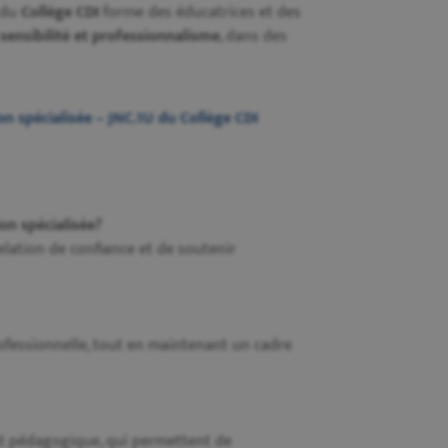
du
Collège CDI
forme des éducatrices et des
 sensibilité et professionnalisme
, dans des
n spécialisée – JNC.1U du Collège CDI
on spécialisée?
elation de confiance et de soutenir
professionnelle, tout en maintenant un cadre
nt pédagogique, qui permettent de