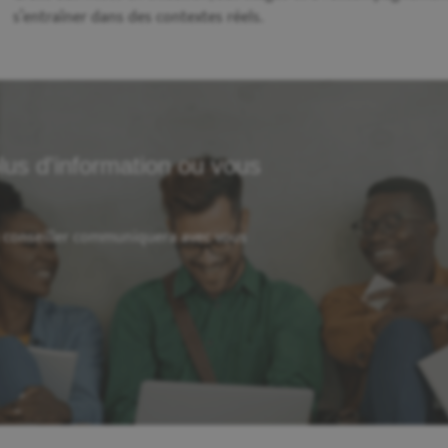
s’entraîner dans des contextes réels.
lus d'information ou vous
n conseiller communiquera avec vous