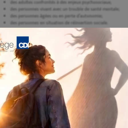
des adultes confrontés à des enjeux psychosociaux;
des personnes vivant avec un trouble de santé mentale;
des personnes âgées ou en perte d’autonomie;
des personnes en situation de réinsertion sociale.
Savoir adapter sa communication est essentiel pour intervenir
Des situations concrètes du quotidie
La communication et la relation d’aide sont sollicitées dans de
désamorcer une situation tendue sans confrontation;
expliquer une consigne de façon claire et rassurante;
accueillir une émotion forte sans l’amplifier;
soutenir une personne qui refuse l’aide proposée;
collaborer avec les familles et les équipes interdisciplinaires
Ces situations exigent du calme, de la cohérence et de la sensibi