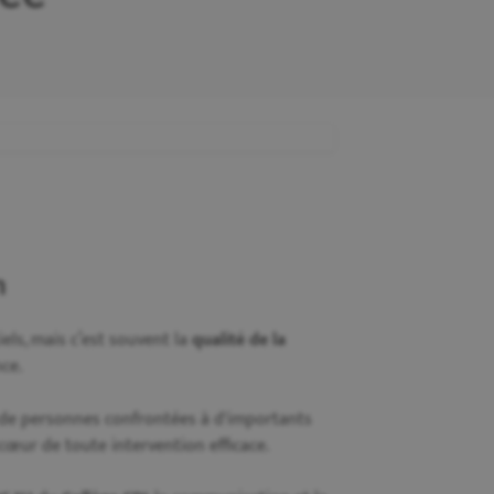
n
iels, mais c’est souvent la
qualité de la
nce.
de personnes confrontées à d'importants
u cœur de toute intervention efficace.