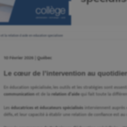
t la relation d aide en education specialisee
10 Février 2026 | Québec
Le cœur de l’intervention au quotidie
En éducation spécialisée, les outils et les stratégies sont essent
communication
et de la
relation d’aide
qui fait toute la différe
Les
éducatrices et éducateurs spécialisés
interviennent auprès 
défis, et leur capacité à établir une relation de confiance est a