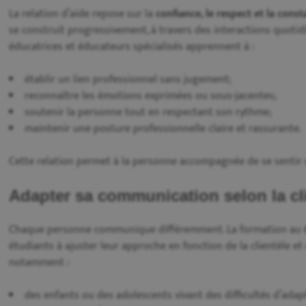
La relation d’aide repose sur la
confiance, le respect et la cons
se construit progressivement, à travers des interactions quotid
éducatrices et éducateurs spécialisés apprennent à :
établir un lien professionnel sans jugement;
reconnaître les émotions exprimées ou sous-jacentes;
soutenir la personne tout en respectant son rythme;
maintenir une posture professionnelle claire et rassurante.
Cette relation permet à la personne accompagnée de se sentir 
Adapter sa communication selon la cl
Chaque personne communique différemment. La formation au
étudiants à ajuster leur approche en fonction de la clientèle et
notamment :
des enfants ou des adolescents vivant des difficultés d’adap