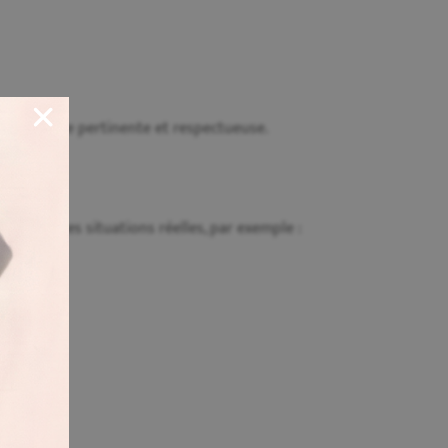
 de manière pertinente et respectueuse.
n
 nombreuses situations réelles, par exemple :
.
lité.