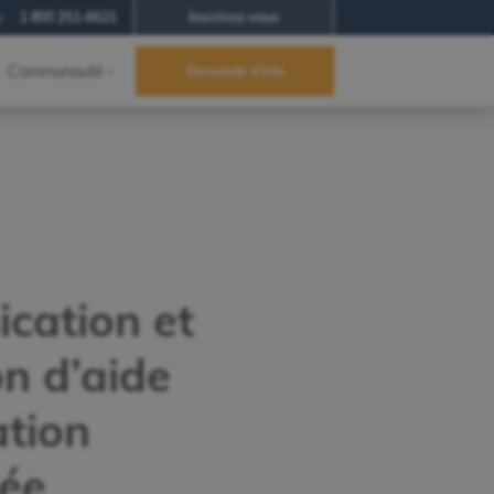
h
1 800 251-6621
Inscrivez-vous
Communauté
Demande d'info
cation et
on d’aide
tion
sée