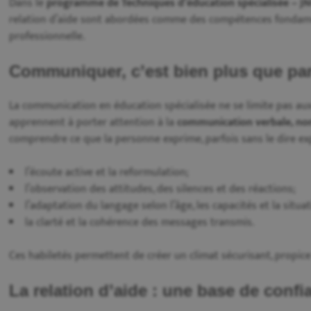
Dans le
programme de Techniques d’éducation spécialisée – J
relation d’aide sont abordées comme des compétences fondamen
professionnelle.
Communiquer, c’est bien plus que par
La communication en éducation spécialisée ne se limite pas aux
apprennent à porter attention à la
communication verbale, non
comprendre ce que la personne exprime, parfois sans le dire exp
l’écoute active et la reformulation;
l’observation des attitudes, des silences et des réactions;
l’adaptation du langage selon l’âge, les capacités et la situa
la clarté et la cohérence des messages transmis.
Ces habiletés permettent de créer un climat sécurisant, propic
La relation d’aide : une base de confi