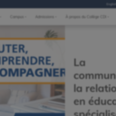
Englis
Campus
Admissions
À propos du Collège CDI
La
communi
la relati
en éduca
spéciali