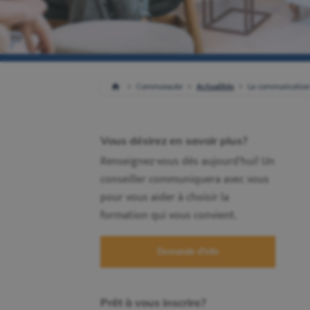
Communaute
Actualités
La communication e
Vous désirez en savoir plus?
Renseignez-vous dès aujourd'hui! Un
conseiller communiquera avec vous
pour vous aider à choisir la
formation qui vous convient.
Demande d'info
Prêt à vous inscrire?