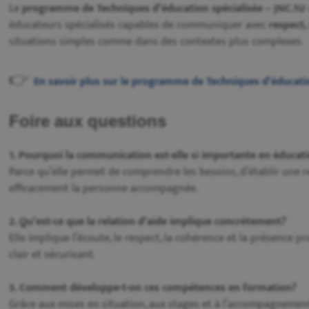
Le
programme de Techniques d’éducation spécialisée – JNC.1U
éducateurs spécialisés capables de communiquer avec
respect,
situations simples comme dans des contextes plus complexes.
👉
En savoir plus sur le programme de Techniques d’éducatio
Foire aux questions
1. Pourquoi la communication est-elle si importante en éducati
Parce qu’elle permet de comprendre les besoins, d’établir une r
efficacement la personne accompagnée.
2. Qu’est-ce que la relation d’aide implique concrètement?
Elle implique l’écoute, le respect, la cohérence et la présence 
clair et sécurisant.
3. Comment développe-t-on ces compétences en formation?
Grâce aux mises en situation, aux stages et à l’accompagneme