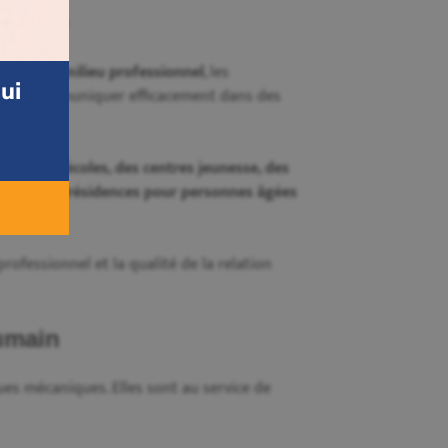
atique
 stage en milieu professionnel
, les
ui
ité à communiquer efficacement dans des
 dans des
écoles, des centres jeunesse, des
tale, des résidences pour personnes âgées
rofessionnel et la qualité de la relation
umain
ues mécaniques. Elles sont au service de