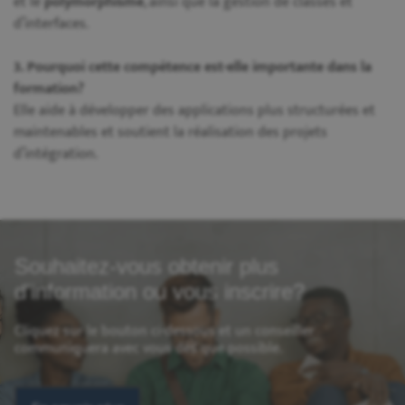
et le
polymorphisme
, ainsi que la gestion de classes et
d’interfaces.
3. Pourquoi cette compétence est-elle importante dans la
formation?
Elle aide à développer des applications plus structurées et
maintenables et soutient la réalisation des projets
d’intégration.
Souhaitez-vous obtenir plus
d'information ou vous inscrire?
Cliquez sur le bouton ci-dessous et un conseiller
communiquera avec vous dès que possible.