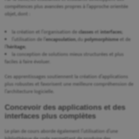
compétences plus avancées propres à l’approche orientée
objet, dont :
la création et l’organisation de
classes
et
interfaces
;
l’utilisation de l’
encapsulation
, du
polymorphisme
et de
l’
héritage
;
la conception de solutions mieux structurées et plus
faciles à faire évoluer.
Ces apprentissages soutiennent la création d’applications
plus robustes et favorisent une meilleure compréhension de
l’architecture logicielle.
Concevoir des applications et des
interfaces plus complètes
Le plan de cours aborde également l’utilisation d’une
bibliothèque de code permettant de produire des