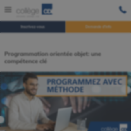
Inscrivez-vous
Demande d'info
Programmation orientée objet: une
compétence clé