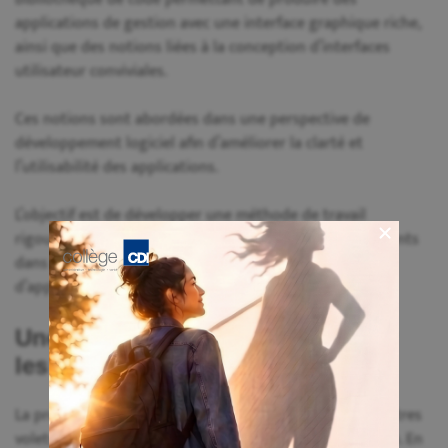
applications de gestion avec une interface graphique riche,
ainsi que des notions liées à la conception d’interfaces
utilisateur conviviales.
Ces notions sont abordées dans une perspective de
développement logiciel afin d’améliorer la clarté et
l’utilisabilité des applications.
L’objectif est de développer une méthode de travail
rigoureuse qui accompagne les étudiantes et les étudiants
dans la création, l’amélioration et la maintenance
d’applications.
Une compétence essentielle pour
les projets d’intégration
La programmation orientée objet soutient plusieurs autres
volets du parcours, notamment les projets d’intégration. En