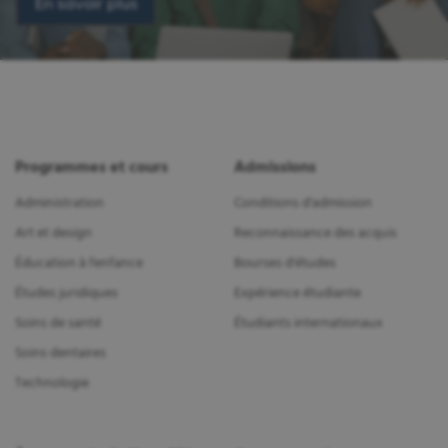
En savoir plus
Programmes et cours
Admissions
Administration
Conditions d'admission
Art et design
Reconnaissance des acquis
Éducation à l'enfance
Bourses d'études
Études juridiques
Expérience étudiante
Soins de santé
Étudiants internationaux
Soins dentaires
Technologie