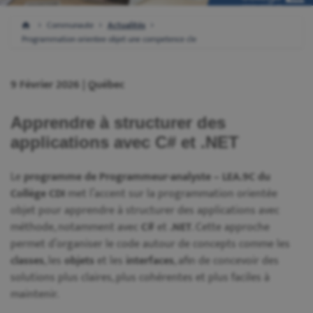
Communaute
Actualités
Programmation orientee objet une competence cle
9 Février 2026 | Québec
Apprendre à structurer des
applications avec C# et .NET
Le
programme de Programmeur-analyste – LEA.9C du
Collège CDI
met l’accent sur la programmation orientée
objet pour apprendre à structurer des applications avec
méthode, notamment avec
C#
et
.NET
. Cette approche
permet d’organiser le code autour de concepts comme les
classes
, les
objets
et les
interfaces
, afin de concevoir des
solutions plus claires, plus cohérentes et plus faciles à
maintenir.