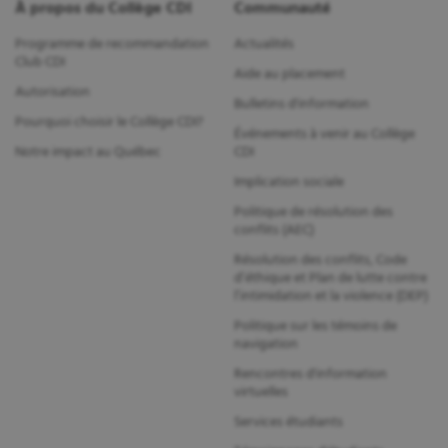
À propos du Collège CDI
Communauté
Programme de recommandation
Actualités
Club CDI
Aide au placement
Autorisation
Bulletins d'information
Pourquoi choisir le Collège CDI?
Événements à venir au Collège
Notre impact au Québec
CDI
Implication sociale
Politique de résolution des
conflits (AEC)
Résolution des conflits, Code
d’éthique et Plan de lutte contre
l’intimidation et la violence (DEP)
Politique sur les témoins de
navigation
Rencontres d'information
virtuelles
Services étudiants