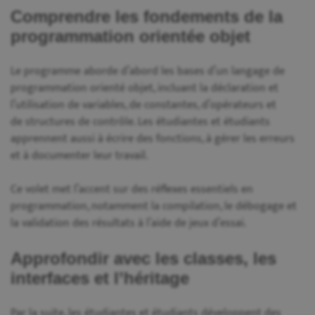
Comprendre les fondements de la
programmation orientée objet
Le programme aborde d’abord les bases d’un langage de
programmation orienté objet, incluant la déclaration et
l’utilisation de variables, de constantes, d’opérateurs et
de structures de contrôle. Les étudiantes et étudiants
apprennent aussi à écrire des fonctions, à gérer les erreurs
et à documenter leur travail.
Ce volet met l’accent sur des réflexes essentiels en
programmation, notamment la compilation, le débogage et
la validation des résultats à l’aide de jeux d’essai.
Approfondir avec les classes, les
interfaces et l’héritage
Par la suite, les étudiantes et étudiants développent des