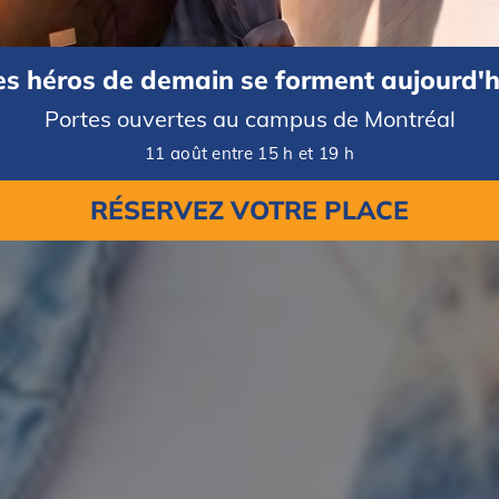
es héros de demain se forment aujourd'h
Portes ouvertes au campus de Montréal
11 août entre 15 h et 19 h
RÉSERVEZ VOTRE PLACE