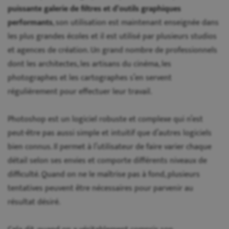
puissante galerie de filtres et d’outils graphiques
performants
, son utilisation est maintenant enseignée dans
les plus grandes écoles et il est utilisé par plusieurs studios
et agences de création. Un grand nombre de professionnels
dont les architectes, les artisans du cinéma, les
photographes et les cartographes s’en servent
régulièrement pour effectuer leur travail.
Photoshop est un logiciel robuste et complexe qui n’est
peut-être pas aussi simple et intuitif que d’autres logiciels
bien connus. Il permet à l’utilisateur de faire varier chaque
détail selon ses envies et comporte différents niveaux de
difficulté. Quand on ne le maîtrise pas à fond, plusieurs
tentatives peuvent être nécessaires pour parvenir au
résultat désiré.