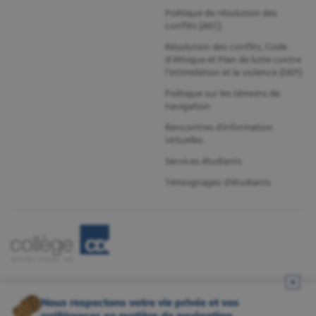
Politique de résolution des
conflits (AEC)
Résolution des conflits, Code
d’éthique et Plan de lutte contre
l’intimidation et la violence (DEP)
Politique sur les témoins de
navigation
Rencontres d'information
virtuelles
Services étudiants
Témoignages d'étudiants
Nous respectons votre vie privée et vos
préférences en matière de navigation.