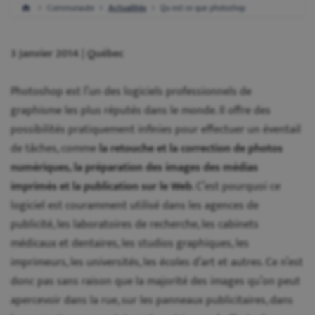
Communaute
Actualités
Qu est ce que photoshop
3 Janvier 2014 | Québec
Photoshop est l’un des logiciels professionnels de
graphisme les plus réputés dans le monde. Il offre des
possibilités pratiquement infinies pour effectuer un éventail
de tâches, comme
la retouche et la correction de photos
numériques, la préparation des images des médias
imprimés et la publication sur le Web
. C’est pourquoi ce
logiciel est couramment utilisé dans les agences de
publicité, les laboratoires de recherche, les cabinets
médicaux et dentaires, les studios graphiques, les
imprimeurs, les universités, les écoles d’art et autres. Ce n’est
donc pas sans raison que la majorité des images qu’on peut
apercevoir dans la rue, sur les panneaux publicitaires, dans