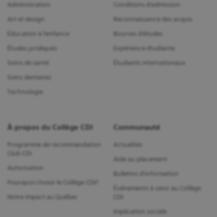
Administration
Conditions d'admission
Art et design
Reconnaissance des acquis
Éducation à l'enfance
Bourses d'études
Études juridiques
Expérience étudiante
Soins de santé
Étudiants internationaux
Soins dentaires
Technologie
À propos du Collège CDI
Communauté
Programme de recommandation
Actualités
Club CDI
Aide au placement
Autorisation
Bulletins d'information
Pourquoi choisir le Collège CDI?
Événements à venir au Collège
Notre impact au Québec
CDI
Implication sociale