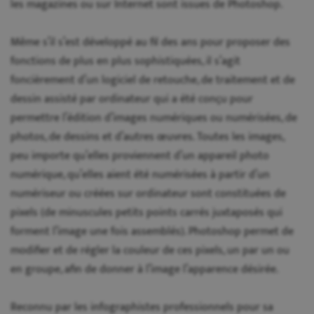
les magazines ou sur Internet sont issues de Photoshop.
Même s’il s’est développé au fil des ans pour proposer des
fonctions de plus en plus sophistiquées, il s’agit
foncièrement d’un logiciel de retouche, de traitement et de
dessin assisté par ordinateur qui a été conçu pour
permettre l’édition d’images numériques ou numérisées, de
photos, de dessins et d’autres œuvres. Toutes les images,
peu importe qu’elles proviennent d’un appareil photo
numérique, qu’elles aient été numérisées à partir d’un
numériseur ou créées sur ordinateur sont constituées de
pixels (de minuscules petits points carrés juxtaposés qui
forment l’image une fois assemblés). Photoshop permet de
modifier et de régler la couleur de ces pixels, un par un ou
en groupe, afin de donner à l’image l’apparence désirée.
Reconnu par les infographistes professionnels pour sa