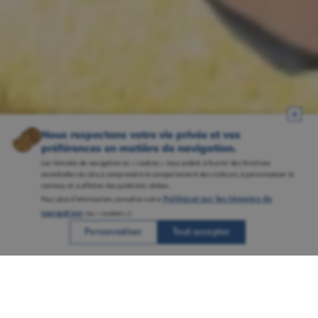
Nous respectons votre vie privée et vos
préférences en matière de navigation.
Les témoins de navigation ou « cookies » nous aident à fournir des fonctions
essentielles du site, à comprendre le comportement des visiteurs, à personnaliser le
contenu et à afficher des publicités ciblées.
Politique sur les témoins de
Pour plus d’information, consultez notre
navigation
(ou « cookies »).
Personnaliser
Tout accepter
Une réputation solidement ancrée grâce à
plusieurs campus bien établis et à un
savoir-faire reconnu en enseignement