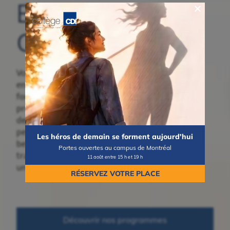
Bienvenue au
Collège CDI
Vous songez à
entreprendre une
formation collégiale ou
professionnelle? Découvrez
des programmes concrets,
pensés pour répondre aux
Les héros de demain se forment aujourd'hui
besoins du marché du
Portes ouvertes au campus de Montréal
travail et vous mener vers
11 août entre 15 h et 19 h
une carrière valorisante.
RÉSERVEZ VOTRE PLACE
Découvrir nos programmes