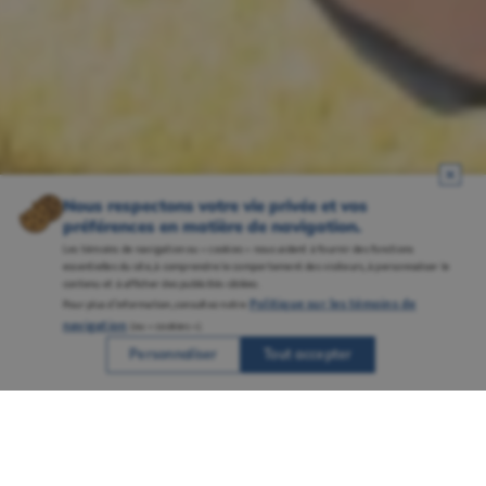
Nous respectons votre vie privée et vos
préférences en matière de navigation.
Les témoins de navigation ou « cookies » nous aident à fournir des fonctions
essentielles du site, à comprendre le comportement des visiteurs, à personnaliser le
contenu et à afficher des publicités ciblées.
Politique sur les témoins de
Pour plus d’information, consultez notre
navigation
(ou « cookies »).
Personnaliser
Tout accepter
Une réputation solidement ancrée grâce à
plusieurs campus bien établis et à un
savoir-faire reconnu en enseignement