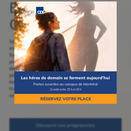
Bienvenue au
Collège CDI
Vous songez à
entreprendre une
formation collégiale ou
professionnelle? Découvrez
des programmes concrets,
pensés pour répondre aux
Les héros de demain se forment aujourd'hui
besoins du marché du
Portes ouvertes au campus de Montréal
travail et vous mener vers
11 août entre 15 h et 19 h
une carrière valorisante.
RÉSERVEZ VOTRE PLACE
Découvrir nos programmes