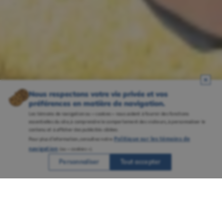
Nous respectons votre vie privée et vos
préférences en matière de navigation.
Les témoins de navigation ou « cookies » nous aident à fournir des fonctions
essentielles du site, à comprendre le comportement des visiteurs, à personnaliser le
contenu et à afficher des publicités ciblées.
Politique sur les témoins de
Pour plus d’information, consultez notre
navigation
(ou « cookies »).
Personnaliser
Tout accepter
Une réputation solidement ancrée grâce à
plusieurs campus bien établis et à un
savoir-faire reconnu en enseignement