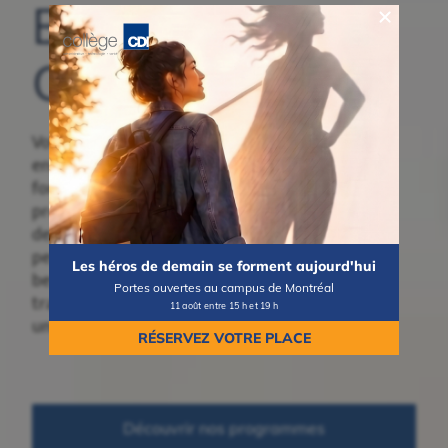
Bienvenue au
Collège CDI
Vous songez à
entreprendre une
formation collégiale ou
professionnelle? Découvrez
des programmes concrets,
pensés pour répondre aux
Les héros de demain se forment aujourd'hui
besoins du marché du
Portes ouvertes au campus de Montréal
travail et vous mener vers
11 août entre 15 h et 19 h
une carrière valorisante.
RÉSERVEZ VOTRE PLACE
Découvrir nos programmes