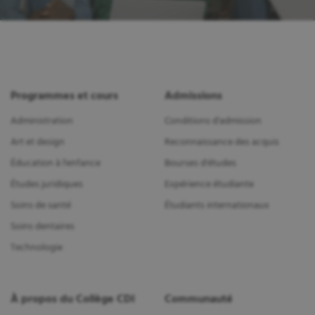
Programmes et cours
Admissions
Administration
Conditions d'admission
Art et design
Reconnaissance des acquis
Éducation à l'enfance
Bourses d'études
Études juridiques
Expérience étudiante
Soins de santé
Étudiants internationaux
Soins dentaires
Technologie
À propos du Collège CDI
Communauté