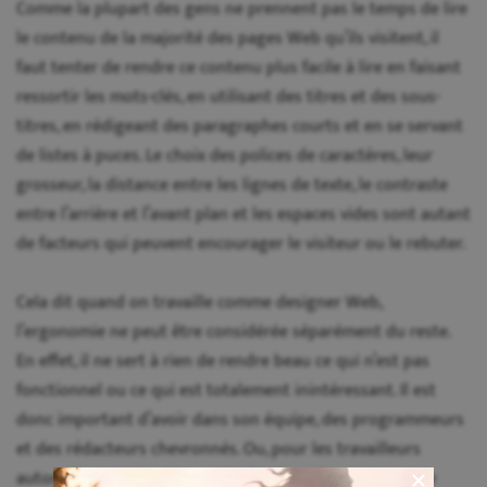
Comme la plupart des gens ne prennent pas le temps de lire
le contenu de la majorité des pages Web qu’ils visitent, il
faut tenter de rendre ce contenu plus facile à lire en faisant
ressortir les mots-clés, en utilisant des titres et des sous-
titres, en rédigeant des paragraphes courts et en se servant
de listes à puces. Le choix des polices de caractères, leur
grosseur, la distance entre les lignes de texte, le contraste
entre l’arrière et l’avant plan et les espaces vides sont autant
de facteurs qui peuvent encourager le visiteur ou le rebuter.
Cela dit quand on travaille comme designer Web,
l’ergonomie ne peut être considérée séparément du reste.
En effet, il ne sert à rien de rendre beau ce qui n’est pas
fonctionnel ou ce qui est totalement inintéressant. Il est
donc important d’avoir dans son équipe, des programmeurs
et des rédacteurs chevronnés. Ou, pour les travailleurs
autonomes ou ceux qui sont à l’emploi d’une plus petite