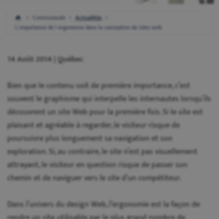
Communaute
Actualités
L importance de l ergonomie dans la conception de sites web
14 Août 2014 | Québec
Bien que le contenu soit de première importance, c’est
souvent le graphisme qui interpelle les internautes lorsqu’ils
découvrent un site Web pour la première fois. Si le site est
plaisant et agréable à regarder, le visiteur risque de
poursuivre plus longuement sa navigation et son
exploration. Si, au contraire, le site n’est pas visuellement
attrayant, le visiteur en question risque de passer son
chemin et de naviguer vers le site d’un compétiteur.
Dans l’univers du design Web, l’ergonomie est la façon de
rendre un site utilisable par le plus grand nombre de