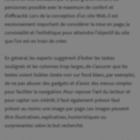
personnes possible avec le maximum de confort et
d’efficacité. Lors de la conception d’un site Web, il est
excessivement important de considérer la mise en page, la
convivialité et l’esthétique pour atteindre l’objectif du site
que l’on est en train de créer.
En général, les experts suggèrent d’éviter les textes
soulignés et les colonnes trop larges, de s’assurer que les
textes soient lisibles (texte noir sur fond blanc, par exemple),
de ne pas abuser des gadgets et d’avoir des menus simples
pour faciliter la navigation. Pour reposer l’œil du lecteur et
pour capter son intérêt, il faut également prévoir faut
prévoir au moins une image par page. Les images peuvent
être illustratives, explicatives, humoristiques ou
surprenantes selon le but recherché.