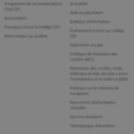
Programme de recommandation
Actualités
Club CDI
Aide au placement
Autorisation
Bulletins d'information
Pourquoi choisir le Collège CDI?
Événements à venir au Collège
Notre impact au Québec
CDI
Implication sociale
Politique de résolution des
conflits (AEC)
Résolution des conflits, Code
d’éthique et Plan de lutte contre
l’intimidation et la violence (DEP)
Politique sur les témoins de
navigation
Rencontres d'information
virtuelles
Services étudiants
Témoignages d'étudiants