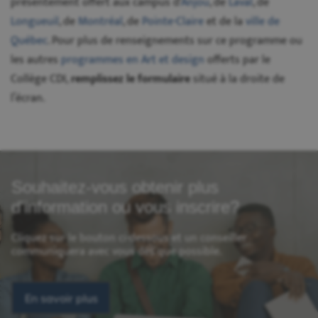
présentement offert aux campus d'
Anjou
, de
Laval
, de
Longueuil
, de
Montréal
, de
Pointe-Claire
et de la
ville de
Québec
. Pour plus de renseignements sur ce programme ou
les autres
programmes en Art et design
offerts par le
Collège CDI,
remplissez le formulaire
situé à la droite de
l’écran.
Souhaitez-vous obtenir plus
d'information ou vous inscrire?
Cliquez sur le bouton ci-dessous et un conseiller
communiquera avec vous dès que possible.
En savoir plus