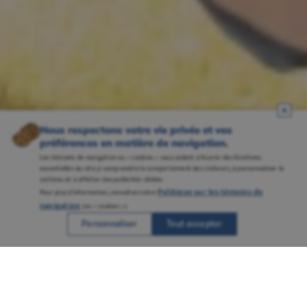
Nous respectons votre vie privée et vos
préférences en matière de navigation.
Les témoins de navigation ou « cookies » nous aident à fournir des fonctions
essentielles du site, à comprendre le comportement des visiteurs, à personnaliser le
contenu et à afficher des publicités ciblées.
Politique sur les témoins de
Pour plus d’information, consultez notre
navigation
(ou « cookies »).
Personnaliser
Tout accepter
Une réputation solidement ancrée grâce à
plusieurs campus bien établis et à un
savoir-faire reconnu en enseignement