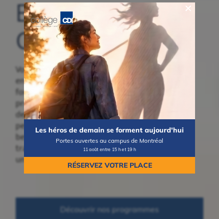
Bienvenue au
Collège CDI
Vous songez à
entreprendre une
formation collégiale ou
professionnelle? Découvrez
des programmes concrets,
pensés pour répondre aux
Les héros de demain se forment aujourd'hui
besoins du marché du
Portes ouvertes au campus de Montréal
travail et vous mener vers
11 août entre 15 h et 19 h
une carrière valorisante.
RÉSERVEZ VOTRE PLACE
Découvrir nos programmes