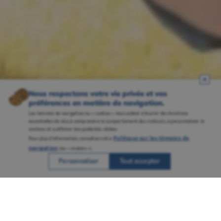
Nous respectons votre vie privée et vos
préférences en matière de navigation.
Les témoins de navigation ou « cookies » nous aident à fournir des fonctions
essentielles du site, à comprendre le comportement des visiteurs, à personnaliser le
contenu et à afficher des publicités ciblées.
Politique sur les témoins de
Pour plus d’information, consultez notre
navigation
(ou « cookies »).
Personnaliser
Tout accepter
Une réputation solidement ancrée grâce à
plusieurs campus bien établis et à un
savoir-faire reconnu en enseignement