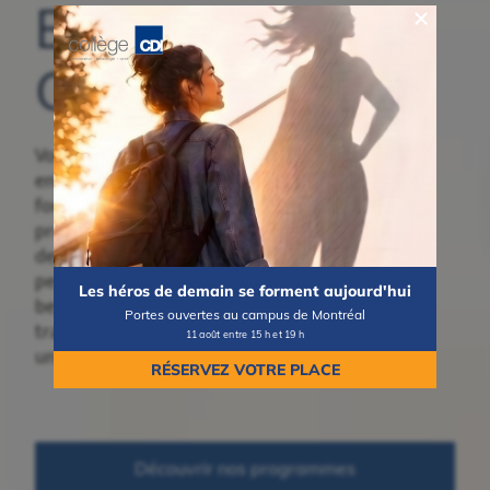
Bienvenue au
Collège CDI
Vous songez à
entreprendre une
formation collégiale ou
professionnelle? Découvrez
des programmes concrets,
pensés pour répondre aux
Les héros de demain se forment aujourd'hui
besoins du marché du
Portes ouvertes au campus de Montréal
travail et vous mener vers
11 août entre 15 h et 19 h
une carrière valorisante.
RÉSERVEZ VOTRE PLACE
Découvrir nos programmes