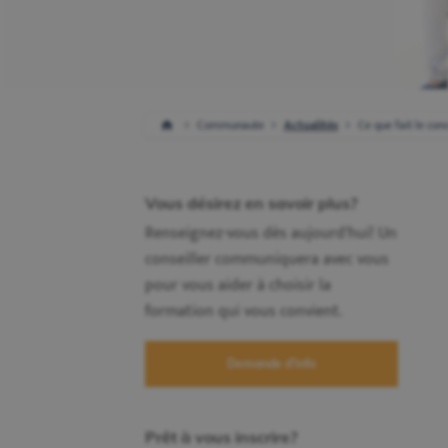
Communaute
Actualités
Ce que fait le con
Vous désirez en savoir plus?
Renseignez-vous dès aujourd'hui! Un
conseiller communiquera avec vous
pour vous aider à choisir la
formation qui vous convient.
Demande d'info
Prêt à vous inscrire?