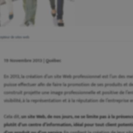
cepteur de sites web
19 Novembre 2013 | Québec
En 2013, la création d’un site Web professionnel est l’un des m
puisse effectuer afin de faire la promotion de ses produits et d
construit projette une image professionnelle et positive de l’en
visibilité, à la représentation et à la réputation de l’entreprise 
Cela dit,
un site Web, de nos jours, ne se limite pas à la présence
plutôt d’un centre d’information, idéal pour tout client potent
d’un produit ou d’un service
. En confiant la création de leur sit