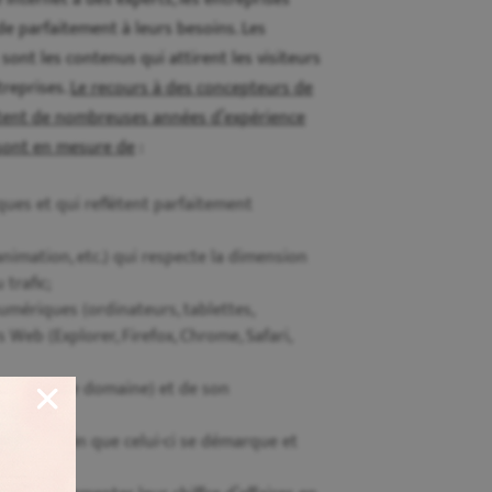
de parfaitement à leurs besoins. Les
ont les contenus qui attirent les visiteurs
treprises.
Le recours à des concepteurs de
ptent de nombreuses années d’expérience
sont en mesure de
:
niques et qui reflètent parfaitement
nimation, etc.) qui respecte la dimension
 trafic;
numériques (ordinateurs, tablettes,
s Web (Explorer, Firefox, Chrome, Safari,
on du nom de domaine) et de son
herche afin que celui-ci se démarque et