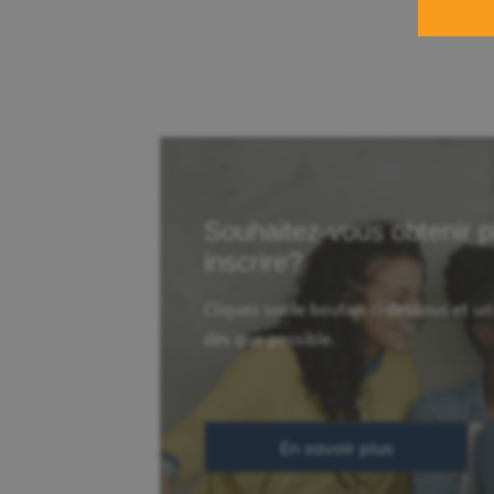
Souhaitez-vous obtenir p
inscrire?
Cliquez sur le bouton ci-dessous et u
dès que possible.
En savoir plus