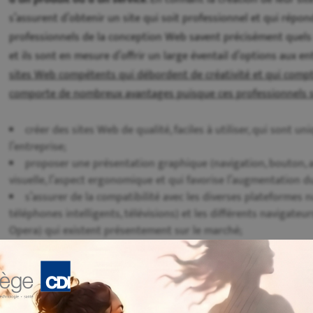
s’assurent d’obtenir un site qui soit professionnel et qui répon
professionnels de la conception Web savent précisément quels s
et ils sont en mesure d’offrir un large éventail d’options aux en
sites Web compétents qui débordent de créativité et qui com
comporte de nombreux avantages puisque ces professionnels 
créer des sites Web de qualité, faciles à utiliser, qui sont u
l’entreprise;
proposer une présentation graphique (navigation, bouton, a
visuelle, l’aspect ergonomique et qui favorise l’augmentation du
s’assurer de la compatibilité avec les diverses plateformes 
téléphones intelligents, télévisions) et les différents navigateur
Opera) qui existent présentement sur le marché;
s’occuper de la mise en ligne du site (en incluant la gesti
hébergement sur un serveur sécurisé;
optimiser le positionnement du site dans les moteurs de rec
qu’il attire le plus grand nombre possible de visiteurs;