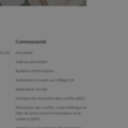
Communauté
b CDI
Actualités
Aide au placement
Bulletins d'information
Événements à venir au Collège CDI
Implication sociale
Politique de résolution des conflits (AEC)
Résolution des conflits, Code d’éthique et
Plan de lutte contre l’intimidation et la
violence (DEP)