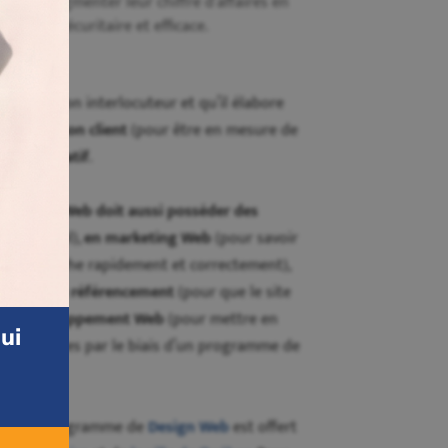
issent augmenter leur chiffre d’affaires en
nnelle, sécuritaire et efficace.
ntes de son interlocuteur et qu’il élabore
coute de son client
(pour être en mesure de
n
esprit créatif
.
 de sites Web doit aussi posséder des
ofessionnel),
en marketing Web
(pour savoir
site s’affiche rapidement et correctement),
l’écran),
en référencement
(pour que le site
 en développement Web
(pour mettre en
ui
tre acquises par le biais d’un programme de
llège CDI.
z que le programme de
Design Web
est offert