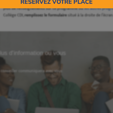
RÉSERVEZ VOTRE PLACE
aux campus CDI d'
Anjou
, de
Laval
, de
Longueuil
, de
Montréal
, d
plus de renseignements sur ce programme ou
les autres prog
Collège CDI,
remplissez le formulaire
situé à la droite de l’écran
lus d'information ou vous
n conseiller communiquera avec vous