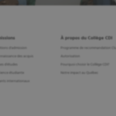
issions
À propos du Collège CDI
tions d'admission
Programme de recommandation Clu
naissance des acquis
Autorisation
es d'études
Pourquoi choisir le Collège CDI?
ience étudiante
Notre impact au Québec
ants internationaux