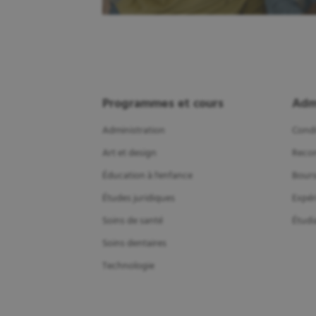
Programmes et cours
Adm
Administration
Condi
Art et design
Recon
Éducation à l'enfance
Bours
Études juridiques
Expér
Soins de santé
Étudi
Soins dentaires
Technologie