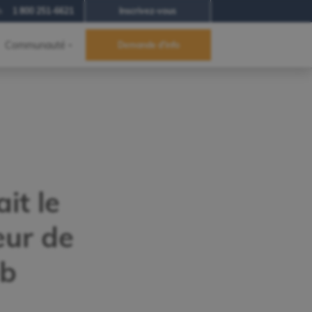
h
1 800 251-6621
Inscrivez-vous
Communauté
Demande d'info
it le
eur de
eb