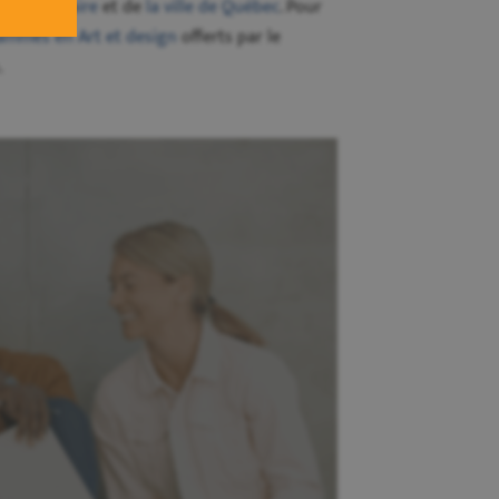
e
Pointe-Claire
et de
la ville de Québec
. Pour
rammes en Art et design
offerts par le
.