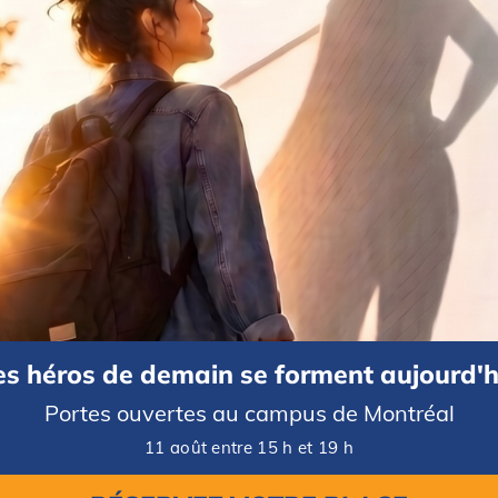
concevoir des
boutiques en ligne
afin que les entreprises pu
permettant la vente de produits et services de manière professio
Comme le concepteur de sites Web traduit les envies et les atte
les spécificités du site à venir, il faut qu’il soit à totalement à l’
é
bien comprendre ses besoins) en plus d’avoir, bien entendu, u
Outre sa capacité d’écoute et son sens artistique,
le concepteur
compétences en design Web
(pour créer des sites à l’aspect pr
comment attirer la clientèle),
en intégration HTML
(pour que le 
en intégration de contenus
(pour que le site soit facile à lire à 
apparaisse parmi les premiers résultats lors des recherches)
et
es héros de demain se forment aujourd'h
place les fonctionnalités requises); des compétences pouvant ê
Portes ouvertes au campus de Montréal
formation complet et rigoureux, comme celui proposé par le Co
11 août entre 15 h et 19 h
Si le métier de concepteur de sites Web vous intéresse, sache