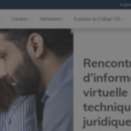
Englis
Campus
Admissions
À propos du Collège CDI
Rencont
d’inform
virtuelle
techniq
juridique