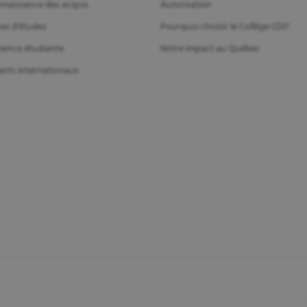
naissance des acquis
Autorisation
es d'études
Pourquoi choisir le Collège CDI?
ience étudiante
Notre impact au Québec
ants internationaux