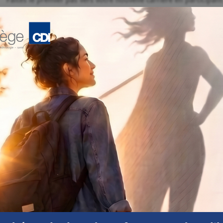
Faites le premier pas vers votre nouvelle carrière en participan
du 19 juillet. Choisissez l’horaire qui vous convient le mieux.
Rencontre #1 :
Le 19 juillet à 11 h 30
->
Inscrivez-vous ici
Rencontre #2 :
Le 19 juillet à 17 h 30
->
Inscrivez-vous ici
lus d'information ou vous