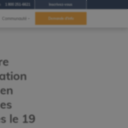
h
1 800 251-6621
Inscrivez-vous
Communauté
Demande d'info
re
ation
 en
ues
s le 19