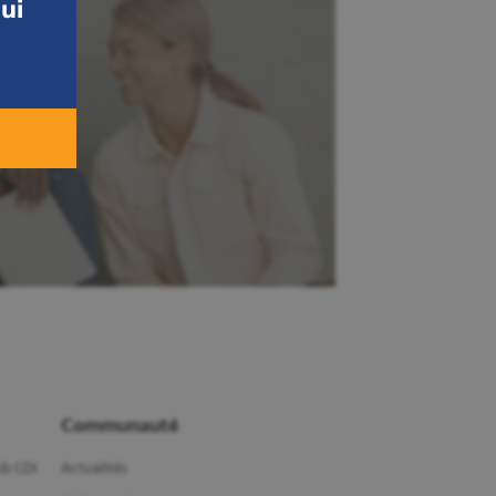
ui
Communauté
b CDI
Actualités