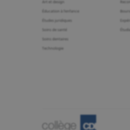
Art et design
Recon
Éducation à l'enfance
Bours
Études juridiques
Expér
Soins de santé
Étudi
Soins dentaires
Technologie