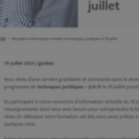
juillet
 CDI
Rencontre d information virtuelle en techniques juridiques le 19 juillet
19 Juillet 2023 | Québec
Vous rêvez d’une carrière gratifiante et stimulante dans le dom
programme de
Techniques juridiques – JCA.1F
le 19 juillet proch
En participant à notre rencontre d’information virtuelle du 19 ju
renseignements dont vous avez besoin pour entreprendre la fo
rêvez. En débutant votre formation cet été, vous serez prêt(e) à
quelques mois.