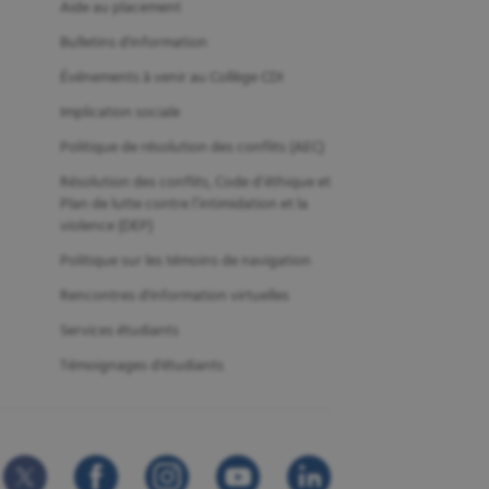
Aide au placement
Bulletins d'information
Événements à venir au Collège CDI
Implication sociale
Politique de résolution des conflits (AEC)
Résolution des conflits, Code d’éthique et
Plan de lutte contre l’intimidation et la
violence (DEP)
Politique sur les témoins de navigation
Rencontres d'information virtuelles
Services étudiants
Témoignages d'étudiants