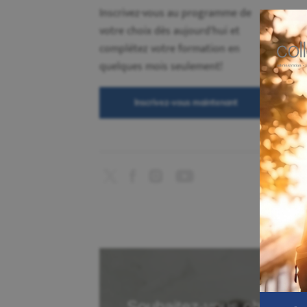
Inscrivez-vous au programme de
votre choix dès aujourd'hui et
complétez votre formation en
quelques mois seulement!
Inscrivez-vous maintenant
Souhaitez-vous obtenir p