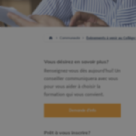
Communaute
Événements à venir au Collège
Vous désirez en savoir plus?
Renseignez-vous dès aujourd'hui! Un
conseiller communiquera avec vous
pour vous aider à choisir la
formation qui vous convient.
Demande d'info
Prêt à vous inscrire?