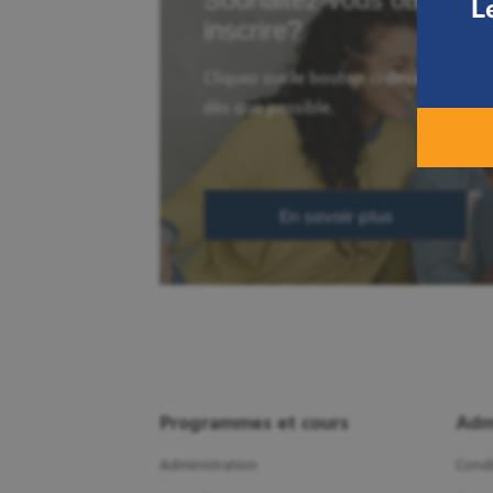
L
inscrire?
Cliquez sur le bouton ci-dessous et u
dès que possible.
En savoir plus
Programmes et cours
Adm
Administration
Condi