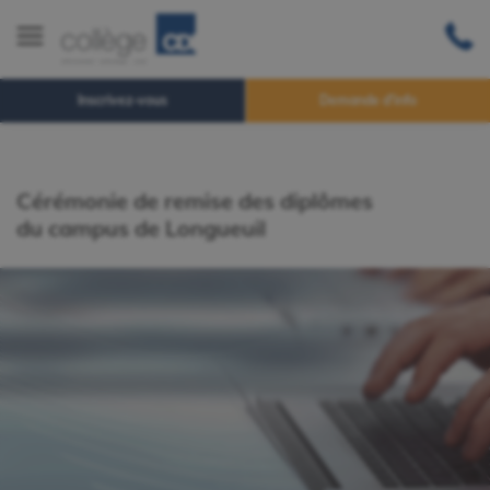
Inscrivez-vous
Demande d'info
Cérémonie de remise des diplômes
du campus de Longueuil