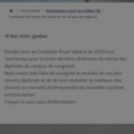
Communaute
Événements à venir au Collège CDI
Ceremonie de remise des diplomes du campus de longueuil
18 Mai 2018 | Québec
Rendez-vous au Complexe Royal Labarre au 2019 boul.
Taschereau pour la toute dernière cérémonie de remise des
diplômes du campus de Longueuil.
Nous avons très hâte de souligner la réussite de nos plus
récents diplômés et de de leur souhaiter la meilleure des
chances au moment d’entreprendre de nouvelles carrières
enrichissantes!
Cliquez
ici
pour plus d’information.