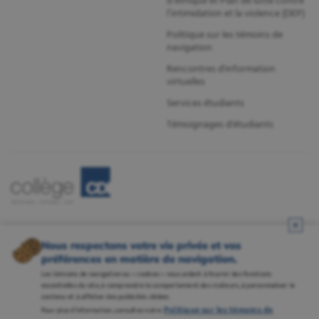
d’éthique et Plan de lutte contre
l’intimidation et la violence (DEP)
Politique sur les témoins de
navigation
Rencontres d'information
virtuelles
Services étudiants
Témoignages d'étudiants
Nous respectons votre vie privée et vos
préférences en matière de navigation.
Les témoins de navigation ou « cookies » nous aident à fournir des fonctions
essentielles du site, à comprendre le comportement des visiteurs, à personnaliser le
contenu et à afficher des publicités ciblées.
Politique sur les témoins de
Pour plus d’information, consultez notre
Mentions légales
•
Politique de confidentialité
•
Gestion des témoins
•
Carrières