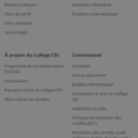
Études juridiques
Expérience étudiante
Soins de santé
Étudiants internationaux
Soins dentaires
Technologie
À propos du Collège CDI
Communauté
Programme de recommandation
Actualités
Club CDI
Aide au placement
Autorisation
Bulletins d'information
Pourquoi choisir le Collège CDI?
Événements à venir au Collège
Notre impact au Québec
CDI
Implication sociale
Politique de résolution des
conflits (AEC)
Résolution des conflits, Code