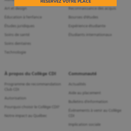
RÉSERVEZ VOTRE PLACE
Art et design
Reconnaissance des acquis
Éducation à l'enfance
Bourses d'études
Études juridiques
Expérience étudiante
Soins de santé
Étudiants internationaux
Soins dentaires
Technologie
À propos du Collège CDI
Communauté
Programme de recommandation
Actualités
Club CDI
Aide au placement
Autorisation
Bulletins d'information
Pourquoi choisir le Collège CDI?
Événements à venir au Collège
Notre impact au Québec
CDI
Implication sociale