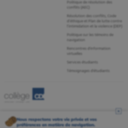
Politique de résolution des
conflits (AEC)
Résolution des conflits, Code
d’éthique et Plan de lutte contre
l’intimidation et la violence (DEP)
Politique sur les témoins de
navigation
Rencontres d'information
virtuelles
Services étudiants
Témoignages d'étudiants
Nous respectons votre vie privée et vos
préférences en matière de navigation.