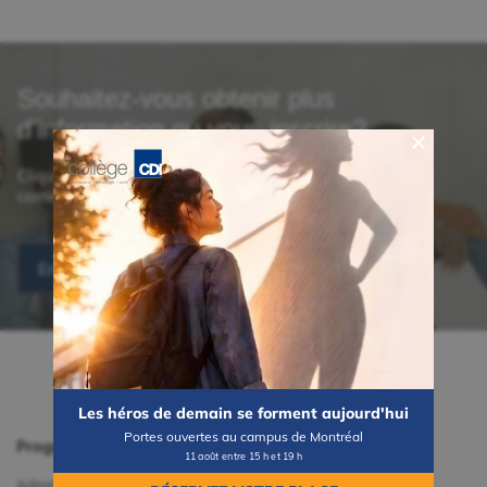
Souhaitez-vous obtenir plus
d'information ou vous inscrire?
Cliquez sur le bouton ci-dessous et un conseiller
communiquera avec vous dès que possible.
En savoir plus
Les héros de demain se forment aujourd'hui
Portes ouvertes au campus de Montréal
Programmes et cours
Admissions
11 août entre 15 h et 19 h
Administration
Conditions d'admission