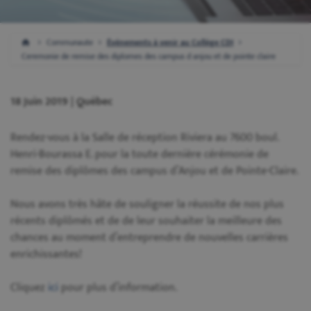
Communaute
Événements à venir au Collège CDI
Ceremonie de remise des diplomes des campus d anjou et de pointe claire
18 Juin 2019 | Québec
Rendez-vous à la Salle de réception Riviera au 7600 boul.
Henri-Bourassa E. pour la toute dernière cérémonie de
remise des diplômes des campus d’Anjou et de Pointe-Claire.
Nous avons très hâte de souligner la réussite de nos plus
récents diplômés et de de leur souhaiter la meilleure des
chances au moment d’entreprendre de nouvelles carrières
enrichissantes!
Cliquez
ici
pour plus d’information.