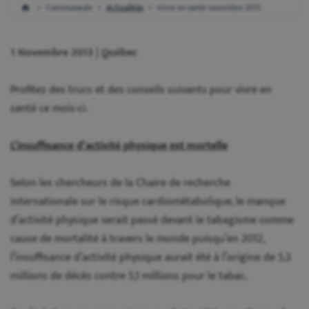
Communaute
Actualités
Vivre en sante novembre 2013
1 Novembre 2013 | Québec
Profitez des trucs et des conseils suivants pour vivre en
santé ce mois-ci.
L’insuffisance d’activité physique est mortelle
Selon les chercheurs de la Chaire de recherche
internationale sur le risque cardiométabolique, le manque
d’activité physique serait passé devant le tabagisme comme
cause de mortalité à travers le monde puisqu’en 2012,
l’insuffisance d’activité physique aurait été à l’origine de 5,3
millions de décès contre 5,1 millions pour le tabac.