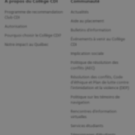
À propos du Collège CDI
Communauté
Programme de recommandation
Actualités
Club CDI
Aide au placement
Autorisation
Bulletins d'information
Pourquoi choisir le Collège CDI?
Événements à venir au Collège
Notre impact au Québec
CDI
Implication sociale
Politique de résolution des
conflits (AEC)
Résolution des conflits, Code
d’éthique et Plan de lutte contre
l’intimidation et la violence (DEP)
Politique sur les témoins de
navigation
Rencontres d'information
virtuelles
Services étudiants
Témoignages d'étudiants