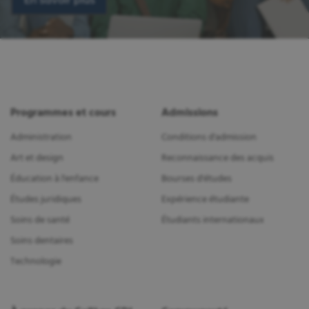
Programmes et cours
Admissions
Administration
Conditions d'admission
Art et design
Reconnaissance des acquis
Éducation à l'enfance
Bourses d'études
Études juridiques
Expérience étudiante
Soins de santé
Étudiants internationaux
Soins dentaires
Technologie