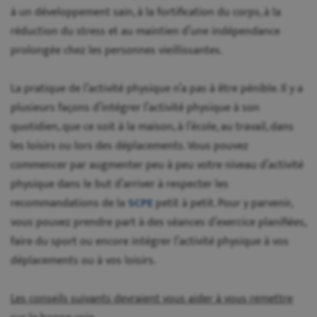
à un développement sain, à la fortification du corps, à la
réduction du stress et au maintien d’une indépendance
prolongée chez les personnes vieillissantes.
La pratique de l’activité physique n’a pas à être pénible. Il y a
plusieurs façons d’intégrer l’activité physique à son
quotidien, que ce soit à la maison, à l’école, au travail, dans
les loisirs ou lors des déplacements. Vous pouvez
commencer par augmenter peu à peu votre niveau d’activité
physique dans le but d’arriver à respecter les
recommandations de la
SCPE
petit à petit. Pour y parvenir,
vous pouvez prendre part à des séances d’exercice planifiées,
faire du sport ou encore intégrer l’activité physique à vos
déplacements ou à vos loisirs.
Les conseils suivants devraient vous aider à vous remettre