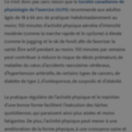
Ce n’est donc pas sans raison que la
Société canadienne de
physiologie de l’exercice (SCPE)
recommande aux adultes
âgés de 18 à 64 ans de pratiquer hebdomadairement au
moins 150 minutes d’activité physique aérobie d’intensité
modérée (comme la marche rapide et le cyclisme) à élevée
(comme le jogging et le ski de fond) afin de favoriser la
santé. Être actif pendant au moins 150 minutes par semaine
peut contribuer à réduire le risque de décès prématuré, de
maladies du cœur, d’accidents vasculaires cérébraux,
d’hypertension artérielle, de certains types de cancers, de
diabète de type 2, d’ostéoporose, de surpoids et d’obésité.
La pratique régulière de l’activité physique et le maintien
d’une bonne forme facilitent l’exécution des tâches
quotidiennes, qui paraissent ainsi plus aisées et moins
fatigantes. De plus, l’activité physique peut mener à une
amélioration de la forme physique, à une croissance saine et