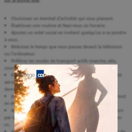
sur la bonne voie
.
Choisissez un éventail d’activités qui vous plaisent.
Établissez une routine et fixez-vous un horaire.
Ajoutez un volet social en invitant quelqu’un à se joindre
à vous.
Réduisez le temps que vous passez devant la télévision
ou l’ordinateur.
Préférez les modes de transport actifs (marche, vélo,
course) pour vos déplacements.
Répartissez sur toute la semaine vos séances d’activité
aérobique d’intensité modérée à élevée. Chaque séance
devrait durer au moins dix minutes.
Joignez-vous à une équipe; vous vous ferez des amis tout
en étant actif.
Améliorez votre tonus en ajoutant, au moins deux jours
par semaine, des activités qui travaillent les muscles et les
os.
Adonnez-vous à plus d’activité physique pour profiter de