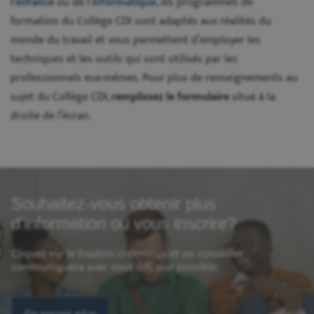
l'enfance
ou de l’
informatique
, les programmes de
formation du Collège CDI sont adaptés aux réalités du
monde du travail et vous permettent d’employer les
techniques et les outils qui sont utilisés par les
professionnels eux-mêmes. Pour plus de renseignements au
sujet du Collège CDI,
remplissez le formulaire
situé à la
droite de l’écran.
Souhaitez-vous obtenir plus
d'information ou vous inscrire?
Cliquez sur le bouton ci-dessous et un conseiller
communiquera avec vous dès que possible.
En savoir plus