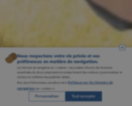
Nous respectons votre vie privée et vos
préférences en matière de navigation.
Les témoins de navigation ou « cookies » nous aident à fournir des fonctions
essentielles du site, à comprendre le comportement des visiteurs, à personnaliser le
contenu et à afficher des publicités ciblées.
Politique sur les témoins de
Pour plus d’information, consultez notre
navigation
(ou « cookies »).
Personnaliser
Tout accepter
Une réputation solidement ancrée grâce à
plusieurs campus bien établis et à un
savoir-faire reconnu en enseignement