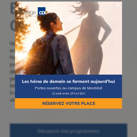
Bienvenue au
Collège CDI
Vous songez à
entreprendre une
formation collégiale ou
professionnelle? Découvrez
des programmes concrets,
pensés pour répondre aux
Les héros de demain se forment aujourd'hui
besoins du marché du
Portes ouvertes au campus de Montréal
travail et vous mener vers
11 août entre 15 h et 19 h
une carrière valorisante.
RÉSERVEZ VOTRE PLACE
Découvrir nos programmes