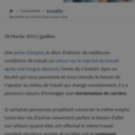
Communaute
Actualités
Reorienter sa carriere faire le bon choix
28 Février 2013 | Québec
Une
perte d’emploi
, le désir d’obtenir de meilleures
conditions de travail, un
retour sur le marché du travail
après une longue absence
, l’envie de s’investir dans un
boulot qui nous passionne et nous stimule, le besoin de
s’ajuster au milieu de travail qui change constamment, il y a
plusieurs raisons d’envisager une
réorientation de carrière
.
Si certaines personnes projettent conserver le même emploi
toute leur vie, d’autres ressentent parfois le besoin d’aller
voir ailleurs quand elles ont effectué le même travail
pendant plusieurs années et qu’elles ont le
sentiment