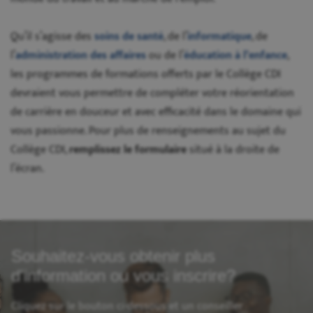
Qu’il s’agisse des
soins de santé
, de l’
informatique
, de
l’
administration des affaires
ou de l’
éducation à l’enfance
,
les programmes de formations offerts par le Collège CDI
devraient vous permettre de compléter votre réorientation
de carrière en douceur et avec efficacité dans le domaine qui
vous passionne. Pour plus de renseignements au sujet du
Collège CDI,
remplissez le formulaire
situé à la droite de
l’écran.
Souhaitez-vous obtenir plus
d'information ou vous inscrire?
Cliquez sur le bouton ci-dessous et un conseiller