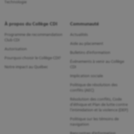
Technologie
À propos du Collège CDI
Communauté
Programme de recommandation
Actualités
Club CDI
Aide au placement
Autorisation
Bulletins d'information
Pourquoi choisir le Collège CDI?
Événements à venir au Collège
Notre impact au Québec
CDI
Implication sociale
Politique de résolution des
conflits (AEC)
Résolution des conflits, Code
d’éthique et Plan de lutte contre
l’intimidation et la violence (DEP)
Politique sur les témoins de
navigation
Rencontres d'information