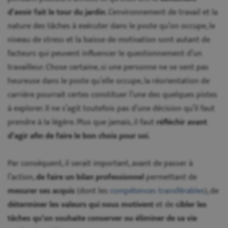
d’avoir fait le tour du jardin
. L’environnement de travail et la
nature des tâches à exécuter dans le poste qu’on occupe, le
niveau de stress et la baisse de motivation sont autant de
facteurs qui peuvent influencer le questionnement d’un
travailleur. Chose certaine, si une personne ne se sent pas
heureuse dans le poste qu’elle occupe, la réorientation de
carrière pourrait certes constituer l’une des quelques pistes
à explorer. Il ne s’agit toutefois pas d’une décision qu’il faut
prendre à la légère. Plus que jamais, il faut
réfléchir avant
d’agir afin de faire le bon choix pour soi
.
Par conséquent, il serait important, avant de passer à
l’action,
de faire un bilan professionnel
permettant de
mesurer ses acquis
(dont les
compétences transférables
), de
déterminer les valeurs qui nous motivent
et de
cibler les
tâches qu’on souhaite conserver ou éliminer de sa vie