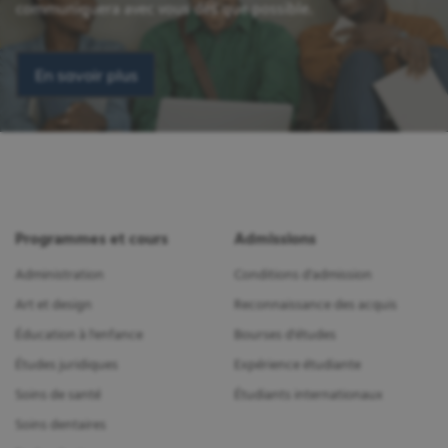
communiquera avec vous dès que possible.
En savoir plus
Programmes et cours
Admissions
Administration
Conditions d'admission
Art et design
Reconnaissance des acquis
Éducation à l'enfance
Bourses d'études
Études juridiques
Expérience étudiante
Soins de santé
Étudiants internationaux
Soins dentaires