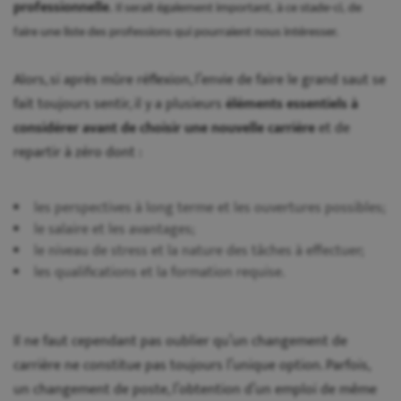
professionnelle
.
Il serait également important, à ce stade-ci, de
faire une liste des professions qui pourraient nous intéresser.
Alors, si après mûre réflexion, l’envie de faire le grand saut se
fait toujours sentir, il y a plusieurs
éléments essentiels à
considérer avant de choisir une nouvelle carrière
et de
repartir à zéro dont :
les
perspectives à long terme
et les
ouvertures possibles
;
le
salaire
et les
avantages
;
le
niveau de stress
et la
nature des tâches à effectuer
;
les
qualifications
et la
formation requise
.
Il ne faut cependant pas oublier qu’un changement de
carrière ne constitue pas toujours l’unique option. Parfois,
un changement de poste, l’obtention d’un emploi de même