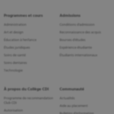
Programmes et cours
Admissions
Administration
Conditions d'admission
Art et design
Reconnaissance des acquis
Éducation à l'enfance
Bourses d'études
Études juridiques
Expérience étudiante
Soins de santé
Étudiants internationaux
Soins dentaires
Technologie
À propos du Collège CDI
Communauté
Programme de recommandation
Actualités
Club CDI
Aide au placement
Autorisation
Bulletins d'information