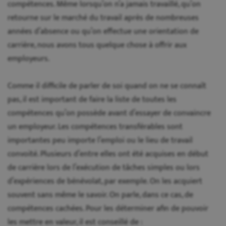
compétences. Même lorsqu’on n’a jamais travaillé, qu’on
retourne sur le marché du travail après de nombreuses
années d’absence ou qu’on effectue une orientation de
carrière, nous avons tous quelque chose à offrir aux
employeurs.
Comme il difficile de parler de soi quand on ne se connaît
pas, il est important de faire la liste de toutes les
compétences qu’on possède avant d’essayer de convaincre
un employeur. Les compétences transférables sont
importantes peu importe l’emploi ou le lieu de travail
convoité. Plusieurs d’entre elles ont été acquises en début
de carrière lors de l’exécution de tâches simples ou lors
d’expériences de bénévolat, par exemple. On les acquiert
souvent sans même le savoir. On parle, dans ce cas, de
compétences cachées. Pour les déterminer afin de pouvoir
les mettre en valeur, il est conseillé de :