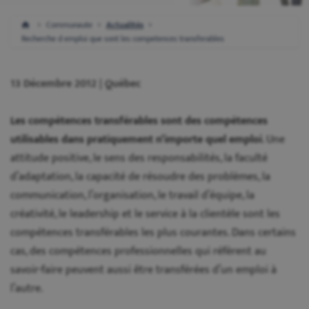
Communaute
Actualités
Recherche d emploi que sont les competences transferables
13 Décembre 2012 | Québec
Les compétences transférables sont des compétences
utilisables dans pratiquement n’importe quel emploi
. Une
attitude positive, le sens des responsabilités, la faculté
d’adaptation, la capacité de résoudre des problèmes, la
communication, l’organisation, le travail d’équipe, la
créativité, le leadership et le service à la clientèle sont les
compétences transférables les plus courantes. Dans certains
cas, des compétences professionnelles qui réfèrent au
savoir-faire peuvent aussi être transférées d’un emploi à
l’autre.