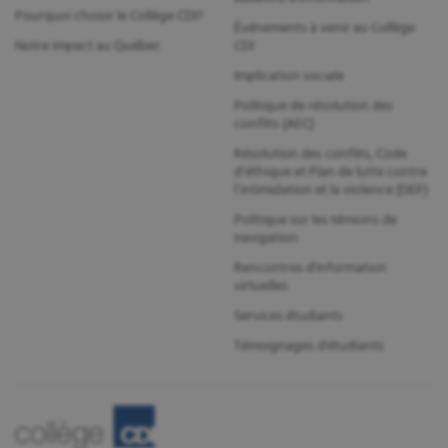
Pourquoi choisir le Collège CDI?
Événements à venir au Collège
Notre impact au Québec
CDI
Implication sociale
Politique de résolution des
conflits (AEC)
Résolution des conflits, Code
d’éthique et Plan de lutte contre
l’intimidation et la violence (DEP)
Politique sur les témoins de
navigation
Rencontres d'information
virtuelles
Services étudiants
Témoignages d'étudiants