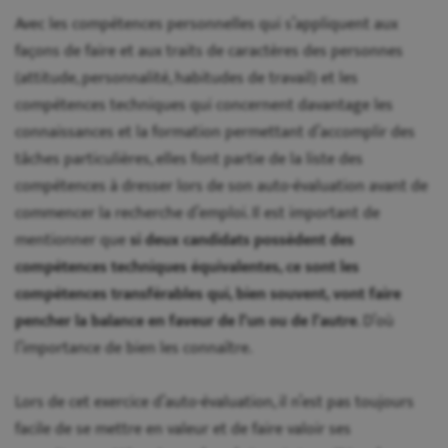
Avec les compétences personnelles qui s’appliquent aux
façons de faire et aux traits de caractères des personnes
(attitude, personnalité, habitudes de travail) et les
compétences techniques qui concernent davantage les
connaissances et la formation permettant d’accomplir des
tâches particulières, elles font partie de la liste des
compétences à dresser lors de son auto-évaluation avant de
commencer la recherche d’emploi. Il est important de
mentionner que
si deux candidats possèdent des
compétences techniques équivalentes, ce sont les
compétences transférables qui, bien souvent, vont faire
pencher la balance en faveur de l’un ou de l’autre
. D’où
l’importance de bien les connaître.
Lors de cet exercice d’auto-évaluation, il n’est pas toujours
facile de se mettre en valeur et de faire valoir ses