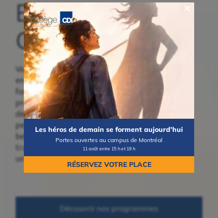
Bienvenue au
Collège CDI
Vous songez à
entreprendre une
formation collégiale ou
professionnelle? Découvrez
des programmes concrets,
pensés pour répondre aux
Les héros de demain se forment aujourd'hui
besoins du marché du
Portes ouvertes au campus de Montréal
travail et vous mener vers
11 août entre 15 h et 19 h
une carrière valorisante.
RÉSERVEZ VOTRE PLACE
Découvrir nos programmes