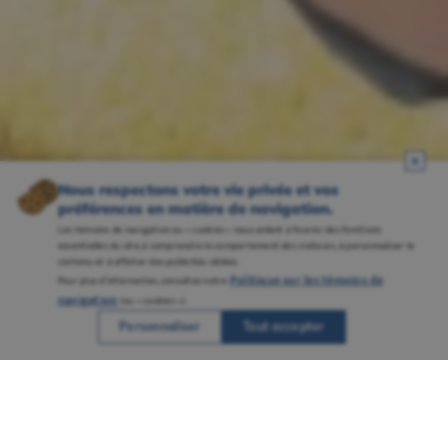
Nous respectons votre vie privée et vos
préférences en matière de navigation.
Les témoins de navigation ou « cookies » nous aident à fournir des fonctions
essentielles du site, à comprendre le comportement des visiteurs, à personnaliser le
contenu et à afficher des publicités ciblées.
Politique sur les témoins de
Pour plus d’information, consultez notre
navigation
(ou « cookies »).
Personnaliser
Tout accepter
Une réputation solidement ancrée grâce à
plusieurs campus bien établis et à un
savoir-faire reconnu en enseignement