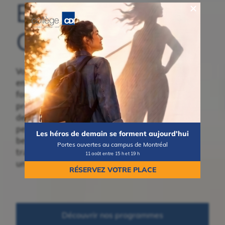
Bienvenue au
Collège CDI
Vous songez à
entreprendre une
formation collégiale ou
professionnelle? Découvrez
des programmes concrets,
pensés pour répondre aux
Les héros de demain se forment aujourd'hui
besoins du marché du
Portes ouvertes au campus de Montréal
travail et vous mener vers
11 août entre 15 h et 19 h
une carrière valorisante.
RÉSERVEZ VOTRE PLACE
Découvrir nos programmes