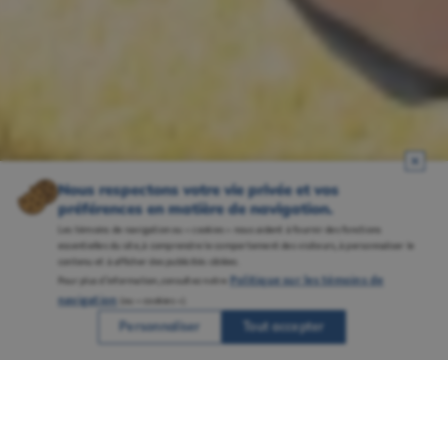
Nous respectons votre vie privée et vos
préférences en matière de navigation.
Les témoins de navigation ou « cookies » nous aident à fournir des fonctions
essentielles du site, à comprendre le comportement des visiteurs, à personnaliser le
contenu et à afficher des publicités ciblées.
Politique sur les témoins de
Pour plus d’information, consultez notre
navigation
(ou « cookies »).
Personnaliser
Tout accepter
Une réputation solidement ancrée grâce à
plusieurs campus bien établis et à un
savoir-faire reconnu en enseignement