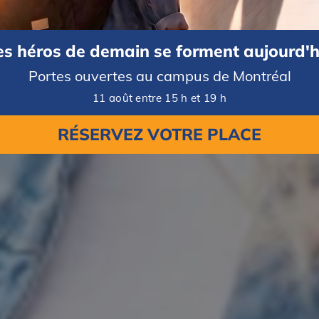
es héros de demain se forment aujourd'h
Portes ouvertes au campus de Montréal
11 août entre 15 h et 19 h
RÉSERVEZ VOTRE PLACE