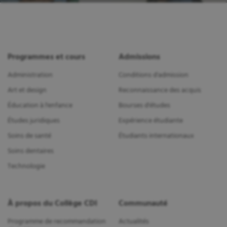
Programmes et cours
Admissions
Administration
Conditions d'admission
Art et design
Reconnaissance des acquis
Éducation à l'enfance
Bourses d'études
Études juridiques
Expérience étudiante
Soins de santé
Étudiants internationaux
Soins dentaires
Technologie
À propos du Collège CDI
Communauté
Programme de recommandation
Actualités