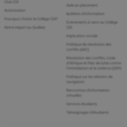
Club CDI
Aide au placement
Autorisation
Bulletins d'information
Pourquoi choisir le Collège CDI?
Événements à venir au Collège
Notre impact au Québec
CDI
Implication sociale
Politique de résolution des
conflits (AEC)
Résolution des conflits, Code
d’éthique et Plan de lutte contre
l’intimidation et la violence (DEP)
Politique sur les témoins de
navigation
Rencontres d'information
virtuelles
Services étudiants
Témoignages d'étudiants