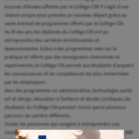
bourses d’études offertes par le Collège CDI! Il s’agit d’une
chance unique pour prendre un nouveau départ grâce au
vaste éventail de programmes offerts par le Collège CDI.
Au fil des ans, les diplômés du Collège CDI ont pu
entreprendre des carrières enrichissantes et
épanouissantes. Grâce à des programmes axés sur la
pratique et offerts par des enseignants chevronnés et
expérimentés, le Collège CDI permet aux étudiants d’acquérir
les connaissances et les compétences les plus recherchées
par les employeurs.
Avec des programmes en administration, technologie, santé,
art et design, éducation à l’enfance et études juridiques, les
étudiants du Collège CDI peuvent choisir parmi plusieurs
parcours de carrière différents.
Toutes les personnes qui songent à entreprendre une
nouvelle carrière peuvent dès maintenant composer le 1 888