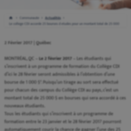
Communaute
Actualités
Le college CDI accorde 25 bourses d etudes pour un montant total de 25 000
2 Février 2017 | Québec
MONTRÉAL, QC –
Le 2 février 2017
– Les étudiants qui
s’inscrivent à un programme de formation du Collège CDI
d’ici le 28 février seront admissibles à l’obtention d’une
bourse de 1 000 $*. Puisqu’un tirage au sort sera effectué
pour chacun des campus du Collège CDI au pays, c’est un
montant total de 25 000 $ en bourses qui sera accordé à ces
nouveaux étudiants.
Tous les étudiants qui s’inscrivent à un programme de
formation entre le 23 janvier et le 28 février 2017 pourront
automatiquement courir la chance de gagner l’une des 25