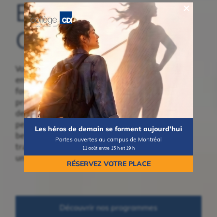
Bienvenue au
Collège CDI
Vous songez à
entreprendre une
formation collégiale ou
professionnelle? Découvrez
des programmes concrets,
pensés pour répondre aux
Les héros de demain se forment aujourd'hui
besoins du marché du
Portes ouvertes au campus de Montréal
travail et vous mener vers
11 août entre 15 h et 19 h
une carrière valorisante.
RÉSERVEZ VOTRE PLACE
Découvrir nos programmes