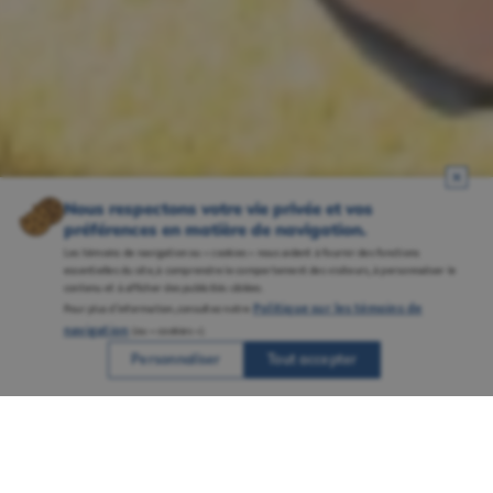
Nous respectons votre vie privée et vos
préférences en matière de navigation.
Les témoins de navigation ou « cookies » nous aident à fournir des fonctions
essentielles du site, à comprendre le comportement des visiteurs, à personnaliser le
contenu et à afficher des publicités ciblées.
Politique sur les témoins de
Pour plus d’information, consultez notre
navigation
(ou « cookies »).
Personnaliser
Tout accepter
Une réputation solidement ancrée grâce à
plusieurs campus bien établis et à un
savoir-faire reconnu en enseignement