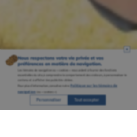
Nous respectons votre vie privée et vos
préférences en matière de navigation.
Les témoins de navigation ou « cookies » nous aident à fournir des fonctions
essentielles du site, à comprendre le comportement des visiteurs, à personnaliser le
contenu et à afficher des publicités ciblées.
Politique sur les témoins de
Pour plus d’information, consultez notre
navigation
(ou « cookies »).
Personnaliser
Tout accepter
Une réputation solidement ancrée grâce à
plusieurs campus bien établis et à un
savoir-faire reconnu en enseignement