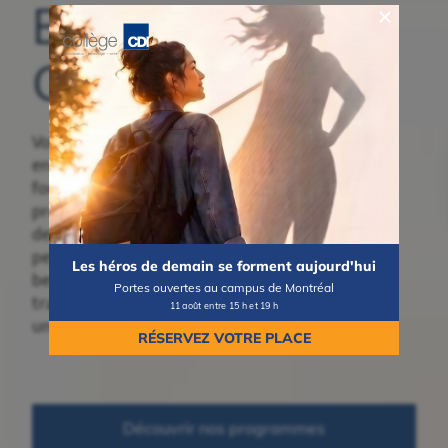
Bienvenue au
Collège CDI
Vous songez à
entreprendre une
formation collégiale ou
professionnelle? Découvrez
des programmes concrets,
pensés pour répondre aux
Les héros de demain se forment aujourd'hui
besoins du marché du
Portes ouvertes au campus de Montréal
travail et vous mener vers
11 août entre 15 h et 19 h
une carrière valorisante.
RÉSERVEZ VOTRE PLACE
Découvrir nos programmes