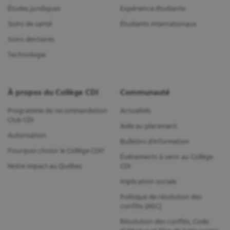
Études juridiques
Expérience étudiante
Soins de santé
Étudiants internationaux
Soins dentaires
Technologie
À propos du Collège CDI
Communauté
Programme de recommandation
Actualités
Club CDI
Aide au placement
Autorisation
Bulletins d'information
Pourquoi choisir le Collège CDI?
Événements à venir au Collège
Notre impact au Québec
CDI
Implication sociale
Politique de résolution des
conflits (AEC)
Résolution des conflits, Code