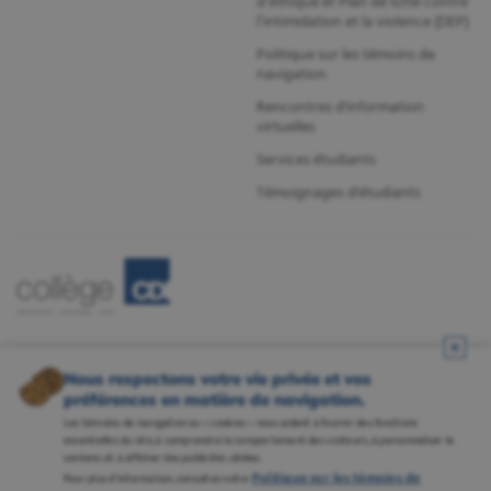
d’éthique et Plan de lutte contre
l’intimidation et la violence (DEP)
Politique sur les témoins de
navigation
Rencontres d'information
virtuelles
Services étudiants
Témoignages d'étudiants
Nous respectons votre vie privée et vos
préférences en matière de navigation.
Les témoins de navigation ou « cookies » nous aident à fournir des fonctions
essentielles du site, à comprendre le comportement des visiteurs, à personnaliser le
contenu et à afficher des publicités ciblées.
Politique sur les témoins de
Pour plus d’information, consultez notre