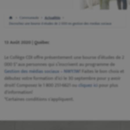
Communaute
Actualités
Decrochez une bourse d etudes de 2 000 en gestion des medias sociaux
13 Août 2020 | Québec
Le Collège CDI offre présentement une bourse d’études de 2
000 $* aux personnes qui s’inscrivent au programme de
Gestion des médias sociaux – NWY.1W
! Faites le bon choix et
débutez votre formation d'ici le 30 septembre pour y avoir
droit! Composez le 1 800 251-6621 ou
cliquez ici
pour plus
d'information!
*Certaines conditions s'appliquent.