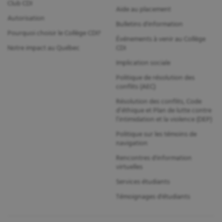
Club CDI
Aide au placement
Autorisation
Bulletins d'information
Pourquoi choisir le Collège CDI?
Événements à venir au Collège
Notre impact au Québec
CDI
Implication sociale
Politique de résolution des
conflits (AEC)
Résolution des conflits, Code
d’éthique et Plan de lutte contre
l’intimidation et la violence (DEP)
Politique sur les témoins de
navigation
Rencontres d'information
virtuelles
Services étudiants
Témoignages d'étudiants