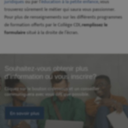
juridiques
ou par l’
éducation à la petite enfance
, vous
trouverez sûrement le métier qui saura vous passionner.
Pour plus de renseignements sur les différents programmes
de formation offerts par le Collège CDI,
remplissez le
formulaire
situé à la droite de l’écran.
Souhaitez-vous obtenir plus
d'information ou vous inscrire?
Cliquez sur le bouton ci-dessous et un conseiller
communiquera avec vous dès que possible.
En savoir plus