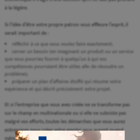
à la légère.
Si l’idée d’être votre propre patron vous effleure l’esprit, il
serait important de :
réfléchir à ce que vous voulez faire exactement;
cerner un besoin (en imaginant un produit ou un service
que vous pourriez fournir à quelqu’un à qui vos
compétences pourraient être utiles afin de résoudre un
problème);
préparer un plan d’affaires étoffé qui résume votre
expérience et qui décrit précisément votre projet.
Et si l’entreprise que vous avez créée ne se transforme pas
sur le champ en multinationale ou si elle ne subsiste pas
malgré vos efforts, toutes les démarches que vous aurez
entreprises pour créer votre emploi vous auront quand
même permis de vous créer des références de clients