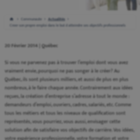
Communaute
Actualités
Creer son propre emploi dans le but d atteindre ses objectifs professionnels
20 Février 2014 | Québec
Si vous ne parvenez pas à trouver l’emploi dont vous avez
vraiment envie, pourquoi ne pas songer à le créer? Au
Québec, ils sont plusieurs milliers, et aussi de plus en plus
nombreux, à le faire chaque année. Contrairement aux idées
reçues, la création d’entreprise s’adresse à tout le monde :
demandeurs d’emploi, ouvriers, cadres, salariés, etc. Comme
tous les métiers et tous les niveaux de qualification sont
représentés, vous pourriez, vous aussi, envisager cette
solution afin de satisfaire vos objectifs de carrière. Vos idées,
votre expérience professionnelle, votre formation et votre