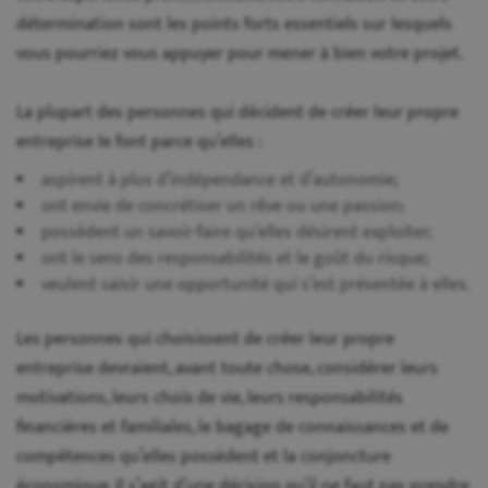
détermination sont les points forts essentiels sur lesquels
vous pourriez vous appuyer pour mener à bien votre projet.
La plupart des personnes qui décident de créer leur propre
entreprise le font parce qu’elles :
aspirent à plus d’indépendance et d’autonomie;
ont envie de concrétiser un rêve ou une passion;
possèdent un savoir-faire qu’elles désirent exploiter;
ont le sens des responsabilités et le goût du risque;
veulent saisir une opportunité qui s’est présentée à elles.
Les personnes qui choisissent de créer leur propre
entreprise devraient, avant toute chose, considérer leurs
motivations, leurs choix de vie, leurs responsabilités
financières et familiales, le bagage de connaissances et de
compétences qu’elles possèdent et la conjoncture
économique. Il s’agit d’une décision qu’il ne faut pas prendre