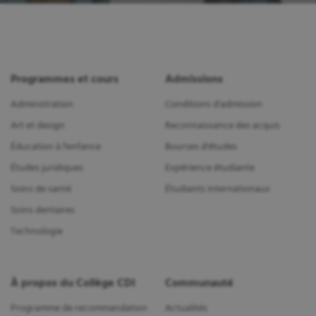
Programmes et cours
Admissions
Administration
Conditions d'admission
Art et design
Reconnaissance des acquis
Éducation à l'enfance
Bourses d'études
Études juridiques
Expérience étudiante
Soins de santé
Étudiants internationaux
Soins dentaires
Technologie
À propos du Collège CDI
Communauté
Programme de recommandation
Actualités