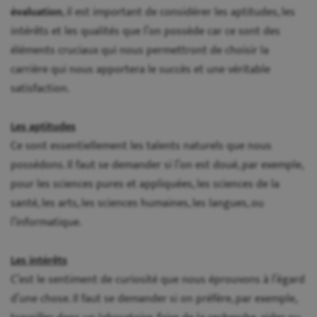
évaluation
, il est important de considérer les aptitudes, les
intérêts et les qualités que l’on possède car ce sont des
éléments cruciaux qui nous permettront de choisir la
carrière qui nous apportera le succès et une véritable
satisfaction.
Les aptitudes
Ce sont essentiellement les talents naturels que nous
possédons. Il faut se demander si l’on est doué, par exemple,
pour les sciences pures et appliquées, les sciences de la
santé, les arts, les sciences humaines, les langues, ou
l’informatique.
Les intérêts
C’est le sentiment de curiosité que nous éprouvons à l’égard
d’une chose. Il faut se demander si on préfère, par exemple,