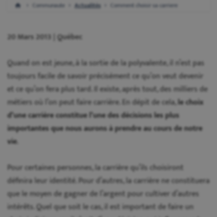
Communaute
Actualités
Comment choisir sa carriere
20 Mars 2013 | Québec
Quand on est jeune, à la sortie de la polyvalente, il n’est pas
toujours facile de savoir précisément ce qu’on veut devenir
et ce qu’on fera plus tard. Il existe, après tout, des milliers de
métiers où l’on peut faire carrière. En dépit de cela,
le choix
d’une carrière constitue l’une des décisions les plus
importantes que nous aurons à prendre au cours de notre
vie
.
Pour certaines personnes, la carrière qu’ils choisiront
définira leur identité. Pour d’autres, la carrière ne constituera
que le moyen de gagner de l’argent pour cultiver d’autres
intérêts. Quel que soit le cas, il est important de faire un