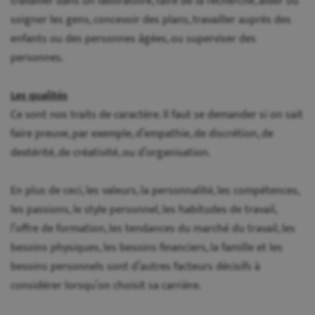
travailler dans un laboratoire, faire de la recherche, aider ou
soigner les gens, concevoir des plans, travailler auprès des
enfants ou des personnes âgées, ou superviser des
personnes.
Les qualités
Ce sont nos traits de caractère. Il faut se demander si on sait
faire preuve, par exemple, d’empathie, de discrétion, de
dextérité, de créativité, ou d’organisation.
En plus de ceci, les valeurs, la personnalité, les compétences,
les passions, le style personnel, les habitudes de travail,
l’offre de formation, les tendances du marché du travail, les
besoins physiques, les besoins financiers, la famille et les
besoins personnels sont d’autres facteurs décisifs à
considérer lorsqu’on choisit sa carrière.