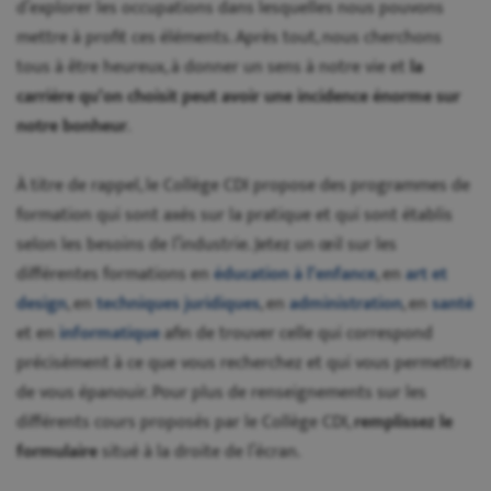
d’explorer les occupations dans lesquelles nous pouvons
mettre à profit ces éléments. Après tout, nous cherchons
tous à être heureux, à donner un sens à notre vie et
la
carrière qu’on choisit peut avoir une incidence énorme sur
notre bonheur
.
À titre de rappel, le Collège CDI propose des programmes de
formation qui sont axés sur la pratique et qui sont établis
selon les besoins de l’industrie. Jetez un œil sur les
différentes formations en
éducation à l’enfance
, en
art et
design
, en
techniques juridiques
, en
administration
, en
santé
et en
informatique
afin de trouver celle qui correspond
précisément à ce que vous recherchez et qui vous permettra
de vous épanouir. Pour plus de renseignements sur les
différents cours proposés par le Collège CDI,
remplissez le
formulaire
situé à la droite de l’écran.