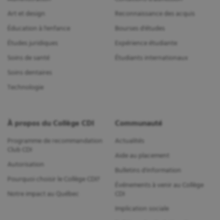
Art et design
Reconnaissance des acquis
Éducation à l'enfance
Bourses d'études
Études juridiques
Expérience étudiante
Soins de santé
Étudiants internationaux
Soins dentaires
Technologie
À propos du Collège CDI
Communauté
Programme de recommandation
Actualités
Club CDI
Aide au placement
Autorisation
Bulletins d'information
Pourquoi choisir le Collège CDI?
Événements à venir au Collège
Notre impact au Québec
CDI
Implication sociale