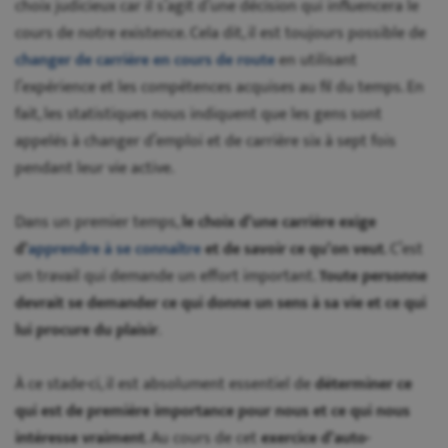
choix judicieux car il s’agit d’une décision qui influencera le
cours de notre existence. Cela dit, il est toujours possible de
changer de carrière en cours de route
en utilisant
l’expérience et les compétences acquises au fil du temps. En
fait, les statistiques nous indiquent que les gens sont
appelés à changer d’emploi et de carrière six à sept fois
pendant leur vie active.
Dans un premier temps,
le choix d’une carrière exige
d’
apprendre à se connaître
et de savoir ce qu’on veut
. C’est
un travail qui demande un effort important.
Toute personne
devrait se demander ce qui donne un sens à sa vie et ce qui
lui procure du plaisir
.
À ce stade-ci, il est absolument essentiel de
déterminer ce
qui est de première importance pour nous et ce qui nous
intéresse vraiment
. Au cours de cet
exercice d’auto-