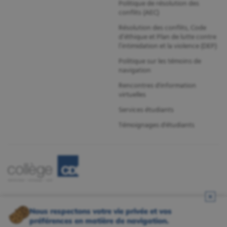
Politique de résolution des
conflits (AEC)
Résolution des conflits, Code
d’éthique et Plan de lutte contre
l’intimidation et la violence (DEP)
Politique sur les témoins de
navigation
Rencontres d'information
virtuelles
Services étudiants
Témoignages d'étudiants
Nous respectons votre vie privée et vos
préférences en matière de navigation.