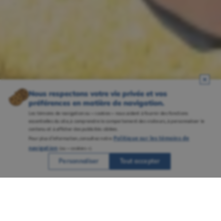
Nous respectons votre vie privée et vos
préférences en matière de navigation.
Les témoins de navigation ou « cookies » nous aident à fournir des fonctions
essentielles du site, à comprendre le comportement des visiteurs, à personnaliser le
contenu et à afficher des publicités ciblées.
Politique sur les témoins de
Pour plus d’information, consultez notre
navigation
(ou « cookies »).
Personnaliser
Tout accepter
Une réputation solidement ancrée grâce à
plusieurs campus bien établis et à un
savoir-faire reconnu en enseignement