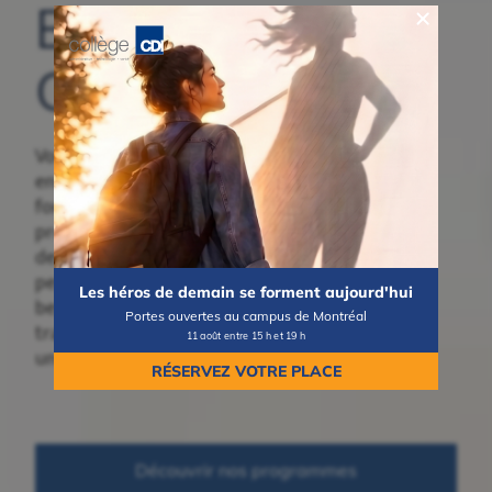
Bienvenue au
Collège CDI
Vous songez à
entreprendre une
formation collégiale ou
professionnelle? Découvrez
des programmes concrets,
pensés pour répondre aux
Les héros de demain se forment aujourd'hui
besoins du marché du
Portes ouvertes au campus de Montréal
travail et vous mener vers
11 août entre 15 h et 19 h
une carrière valorisante.
RÉSERVEZ VOTRE PLACE
Découvrir nos programmes