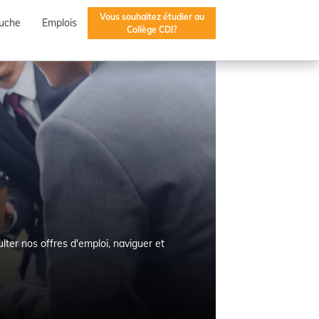
Vous souhaitez étudier au
uche
Emplois
Collège CDI?
lter nos offres d'emploi, naviguer et