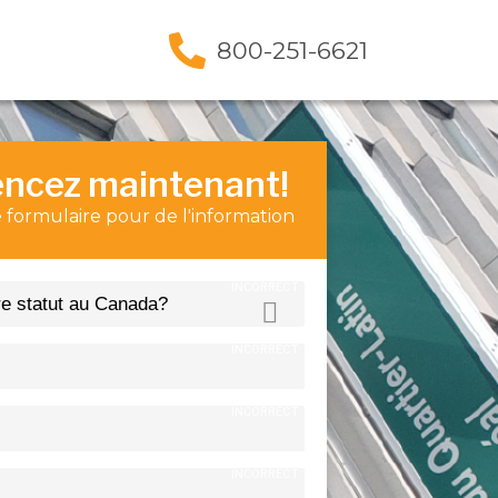
800-251-6621
ncez
maintenant!
 formulaire pour de l'information
INCORRECT
INCORRECT
INCORRECT
INCORRECT