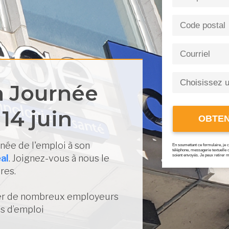
la Journée
 14 juin
OBTEN
rnée de l'emploi à son
En soumettant ce formulaire, je 
téléphone, messagerie textuelle
al
. Joignez-vous à nous le
soient envoyés. Je peux retirer 
res.
rer de nombreux employeurs
és d’emploi