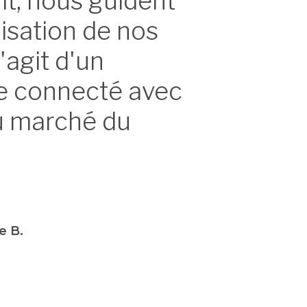
t, nous guident
lisation de nos
s'agit d'un
 connecté avec
du marché du
e B.