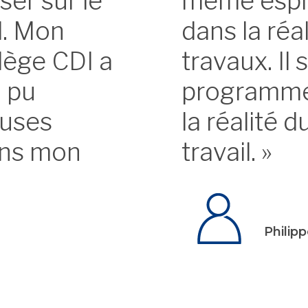
ser sur le
même espri
l. Mon
dans la réa
lège CDI a
travaux. Il 
i pu
programme
euses
la réalité 
ans mon
travail. »
Philipp