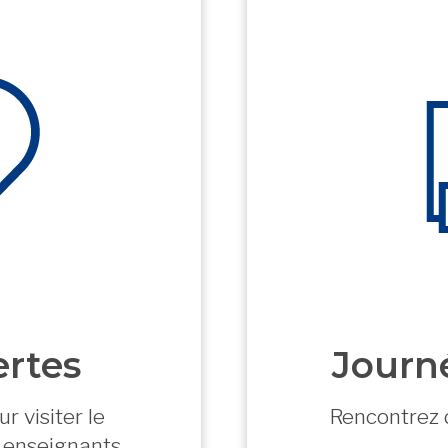
ertes
Journé
r visiter le
Rencontrez 
 enseignants