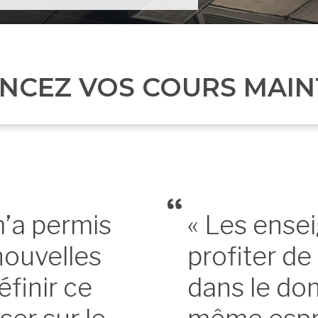
CEZ VOS COURS MAI
m’a permis
« Les ense
nouvelles
profiter de
finir ce
dans le do