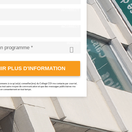
INCORRECT
INCORRECT
INVALID
IR PLUS D'INFORMATION
consens à ce qu’un(e) conseiller(ère) du Collegè CDI me contacte par courriel,
 ou tout autre moyen de communication et que des messages publicitaires me
mon consentement en tout temps.