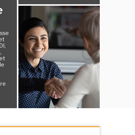
e
esse
et
DI,
,
 et
le
dre